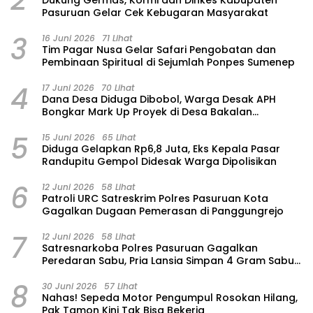
Pasuruan Gelar Cek Kebugaran Masyarakat
3
16 Juni 2026
71 Lihat
Tim Pagar Nusa Gelar Safari Pengobatan dan
Pembinaan Spiritual di Sejumlah Ponpes Sumenep
4
17 Juni 2026
70 Lihat
Dana Desa Diduga Dibobol, Warga Desak APH
Bongkar Mark Up Proyek di Desa Bakalan
Purwosari
5
15 Juni 2026
65 Lihat
‎Diduga Gelapkan Rp6,8 Juta, Eks Kepala Pasar
Randupitu Gempol Didesak Warga Dipolisikan
6
12 Juni 2026
58 Lihat
Patroli URC Satreskrim Polres Pasuruan Kota
Gagalkan Dugaan Pemerasan di Panggungrejo
7
12 Juni 2026
58 Lihat
Satresnarkoba Polres Pasuruan Gagalkan
Peredaran Sabu, Pria Lansia Simpan 4 Gram Sabu
di Gorden Rumahnya
8
30 Juni 2026
57 Lihat
‎Nahas! Sepeda Motor Pengumpul Rosokan Hilang,
Pak Tamon Kini Tak Bisa Bekerja