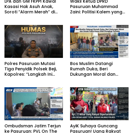
‎LPA dan GM FKPPI Kawal
‎Wakil Ketua DPRD
Kasasi Hak Asuh Anak,
Pasuruan Muhammad
Soroti “Alarm Merah” di
Zaini: Politisi Kalem yang
Putusan Banding ‎
Selalu Hadir di Tengah
Lantunan Sholawat dan
Masyarakat ‎
‎Polres Pasuruan Mutasi
‎Bos Muslim Datangi
Tiga Penyidik Polsek Beji,
Rumah Duka, Beri
Kapolres: “Langkah Ini
Dukungan Moral dan
demi Objektivitas
Desak Fakta Kasus Widi
Pemeriksaan”
Diungkap Terbuka
‎Ombudsman Jatim Terjun
‎AyiK Suhaya Guncang
ke Pasuruan: PVL On The
Pasuruan! Uang Rakyat