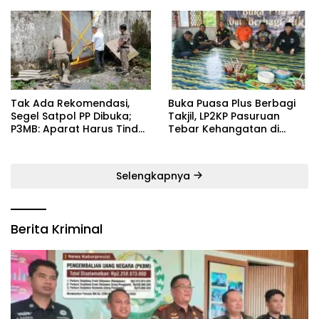
Kebugaran Masyarakat
Satu Pelatih Demi
Kebangkitan Persekabpas
‎Tak Ada Rekomendasi,
‎Buka Puasa Plus Berbagi
Segel Satpol PP Dibuka;
Takjil, LP2KP Pasuruan
P3MB: Aparat Harus Tindak
Tebar Kehangatan di
Tegas Pelaku ‎
Bulan Ramadan
Selengkapnya
Berita Kriminal