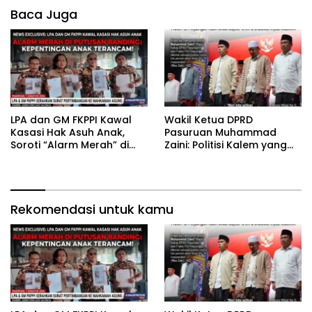
Baca Juga
‎LPA dan GM FKPPI Kawal
‎Wakil Ketua DPRD
Kasasi Hak Asuh Anak,
Pasuruan Muhammad
Soroti “Alarm Merah” di
Zaini: Politisi Kalem yang
Putusan Banding ‎
Selalu Hadir di Tengah
Lantunan Sholawat dan
Masyarakat ‎
Rekomendasi untuk kamu