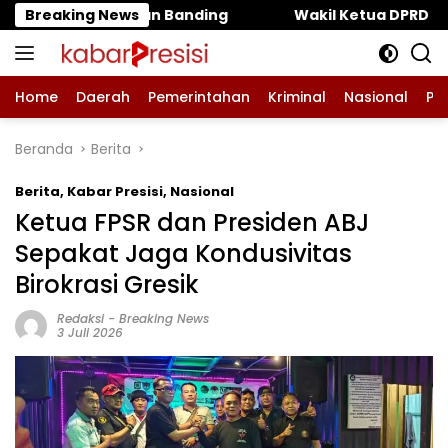
Langsung
ing ‎
Breaking News
‎Wakil Ketua DPRD Pasuruan Muhammad Zaini: P
ke
konten
Home
Daerah
Pemerintahan
Kriminal
Nasional
Pe
Beranda
Berita
Berita
,
Kabar Presisi
,
Nasional
Ketua FPSR dan Presiden ABJ
Sepakat Jaga Kondusivitas
Birokrasi Gresik
Redaksi
-
Breaking News
3 Juli 2026