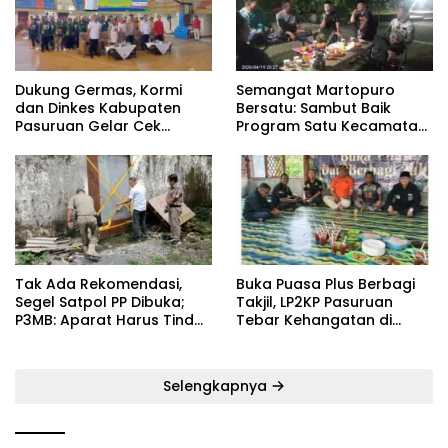
Dukung Germas, Kormi
Semangat Martopuro
dan Dinkes Kabupaten
Bersatu: Sambut Baik
Pasuruan Gelar Cek
Program Satu Kecamatan
Kebugaran Masyarakat
Satu Pelatih Demi
Kebangkitan Persekabpas
‎Tak Ada Rekomendasi,
‎Buka Puasa Plus Berbagi
Segel Satpol PP Dibuka;
Takjil, LP2KP Pasuruan
P3MB: Aparat Harus Tindak
Tebar Kehangatan di
Tegas Pelaku ‎
Bulan Ramadan
Selengkapnya