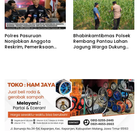
‎Polres Pasuruan
Bhabinkamtibmas Polsek
Nonjobkan Anggota
Rembang Pantau Lahan
Reskrim, Pemeriksaan
Jagung Warga Dukung
Dugaan Penganiayaan
Asta Cita Ketahanan
Berjalan Transparan
Pangan