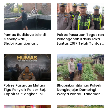
Pantau Budidaya Lele di
Polres Pasuruan Tegaskan
Genengwaru,
Penanganan Kasus Laka
Bhabinkamtibmas
Lantas 2017 Telah Tuntas
Pastikan Pertumbuhan
dan Berkekuatan Hukum
Ikan Berjalan Baik
Tetap
‎Polres Pasuruan Mutasi
Bhabinkamtibmas Polsek
Tiga Penyidik Polsek Beji,
Nongkojajar Dampingi
Kapolres: “Langkah Ini
Warga Pantau Tanaman
demi Objektivitas
Tomat Dukung Program
Pemeriksaan”
Ketahanan Pangan
Nasional