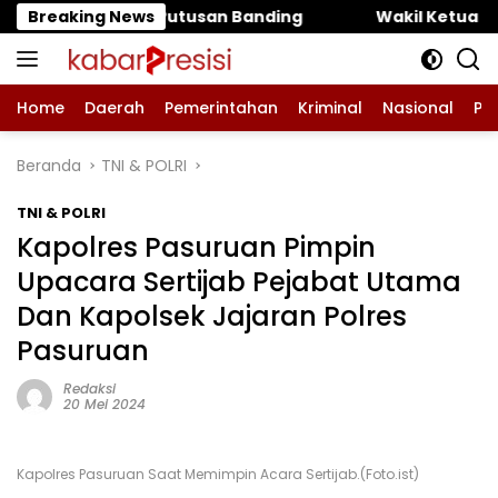
Langsung
san Banding ‎
Breaking News
‎Wakil Ketua DPRD Pasuruan Muhammad 
ke
konten
Home
Daerah
Pemerintahan
Kriminal
Nasional
Pe
Beranda
TNI & POLRI
TNI & POLRI
Kapolres Pasuruan Pimpin
Upacara Sertijab Pejabat Utama
Dan Kapolsek Jajaran Polres
Pasuruan
Redaksi
20 Mei 2024
Kapolres Pasuruan Saat Memimpin Acara Sertijab.(Foto.ist)