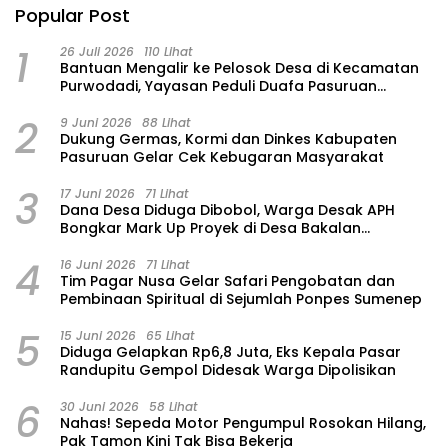
Popular Post
1
26 Juli 2026
110 Lihat
‎Bantuan Mengalir ke Pelosok Desa di Kecamatan
Purwodadi, Yayasan Peduli Duafa Pasuruan
Hadirkan Air Bersih dan Sembako
2
9 Juni 2026
88 Lihat
Dukung Germas, Kormi dan Dinkes Kabupaten
Pasuruan Gelar Cek Kebugaran Masyarakat
3
17 Juni 2026
71 Lihat
Dana Desa Diduga Dibobol, Warga Desak APH
Bongkar Mark Up Proyek di Desa Bakalan
Purwosari
4
16 Juni 2026
71 Lihat
Tim Pagar Nusa Gelar Safari Pengobatan dan
Pembinaan Spiritual di Sejumlah Ponpes Sumenep
5
15 Juni 2026
65 Lihat
‎Diduga Gelapkan Rp6,8 Juta, Eks Kepala Pasar
Randupitu Gempol Didesak Warga Dipolisikan
6
30 Juni 2026
58 Lihat
‎Nahas! Sepeda Motor Pengumpul Rosokan Hilang,
Pak Tamon Kini Tak Bisa Bekerja