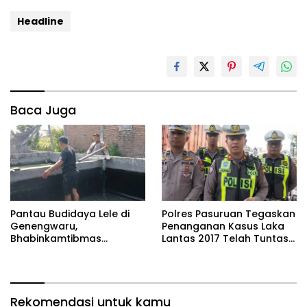
Headline
Baca Juga
Pantau Budidaya Lele di
Polres Pasuruan Tegaskan
Genengwaru,
Penanganan Kasus Laka
Bhabinkamtibmas
Lantas 2017 Telah Tuntas
Pastikan Pertumbuhan
dan Berkekuatan Hukum
Ikan Berjalan Baik
Tetap
Rekomendasi untuk kamu