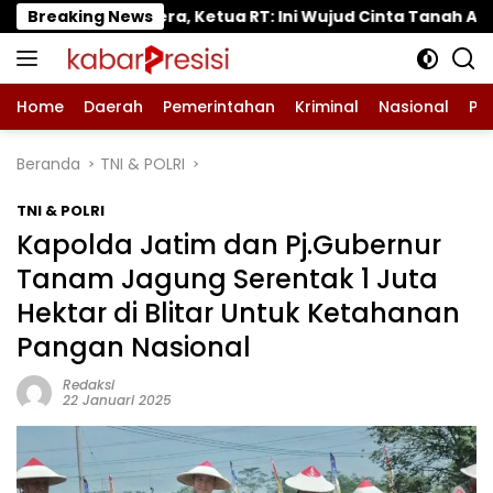
Langsung
ua RT: Ini Wujud Cinta Tanah Air
Breaking News
Tanaman Tomat 
ke
konten
Home
Daerah
Pemerintahan
Kriminal
Nasional
Pe
Beranda
TNI & POLRI
TNI & POLRI
Kapolda Jatim dan Pj.Gubernur
Tanam Jagung Serentak 1 Juta
Hektar di Blitar Untuk Ketahanan
Pangan Nasional
Redaksi
22 Januari 2025