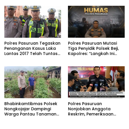
Pangan Nasional
Ikan Berjalan Baik
Polres Pasuruan Tegaskan
‎Polres Pasuruan Mutasi
Penanganan Kasus Laka
Tiga Penyidik Polsek Beji,
Lantas 2017 Telah Tuntas
Kapolres: “Langkah Ini
dan Berkekuatan Hukum
demi Objektivitas
Tetap
Pemeriksaan”
Bhabinkamtibmas Polsek
‎Polres Pasuruan
Nongkojajar Dampingi
Nonjobkan Anggota
Warga Pantau Tanaman
Reskrim, Pemeriksaan
Tomat Dukung Program
Dugaan Penganiayaan
Ketahanan Pangan
Berjalan Transparan