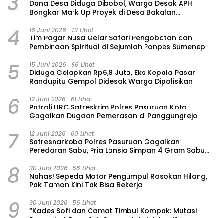
3
Dana Desa Diduga Dibobol, Warga Desak APH
Bongkar Mark Up Proyek di Desa Bakalan
Purwosari
4
16 Juni 2026
73 Lihat
Tim Pagar Nusa Gelar Safari Pengobatan dan
Pembinaan Spiritual di Sejumlah Ponpes Sumenep
5
15 Juni 2026
66 Lihat
‎Diduga Gelapkan Rp6,8 Juta, Eks Kepala Pasar
Randupitu Gempol Didesak Warga Dipolisikan
6
12 Juni 2026
61 Lihat
Patroli URC Satreskrim Polres Pasuruan Kota
Gagalkan Dugaan Pemerasan di Panggungrejo
7
12 Juni 2026
60 Lihat
Satresnarkoba Polres Pasuruan Gagalkan
Peredaran Sabu, Pria Lansia Simpan 4 Gram Sabu
di Gorden Rumahnya
8
30 Juni 2026
58 Lihat
‎Nahas! Sepeda Motor Pengumpul Rosokan Hilang,
Pak Tamon Kini Tak Bisa Bekerja
9
30 Juni 2026
56 Lihat
“Kades Sofi dan Camat Timbul Kompak: Mutasi