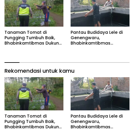
Tanaman Tomat di
Pantau Budidaya Lele di
Pungging Tumbuh Baik,
Genengwaru,
Bhabinkamtibmas Dukung
Bhabinkamtibmas
Suksesnya Ketahanan
Pastikan Pertumbuhan
Pangan Nasional
Ikan Berjalan Baik
Rekomendasi untuk kamu
Tanaman Tomat di
Pantau Budidaya Lele di
Pungging Tumbuh Baik,
Genengwaru,
Bhabinkamtibmas Dukung
Bhabinkamtibmas
Suksesnya Ketahanan
Pastikan Pertumbuhan