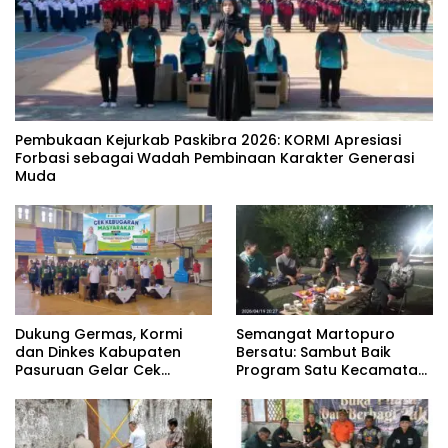
‎Pembukaan Kejurkab Paskibra 2026: KORMI Apresiasi
Forbasi sebagai Wadah Pembinaan Karakter Generasi
Muda
Dukung Germas, Kormi
Semangat Martopuro
dan Dinkes Kabupaten
Bersatu: Sambut Baik
Pasuruan Gelar Cek
Program Satu Kecamatan
Kebugaran Masyarakat
Satu Pelatih Demi
Kebangkitan Persekabpas