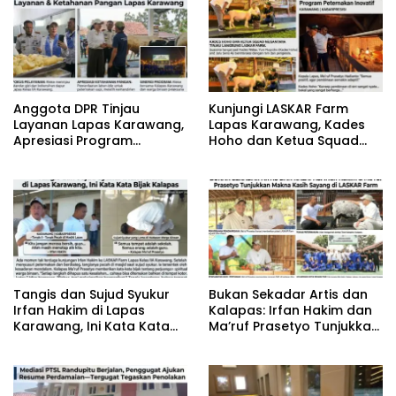
Anggota DPR Tinjau
‎Kunjungi LASKAR Farm
Layanan Lapas Karawang,
Lapas Karawang, Kades
Apresiasi Program
Hoho dan Ketua Squad
Ketahanan Pangan
Nusantara Apresiasi
Program Peternakan
Inovatif
‎Tangis dan Sujud Syukur
‎Bukan Sekadar Artis dan
Irfan Hakim di Lapas
Kalapas: Irfan Hakim dan
Karawang, Ini Kata Kata
Ma’ruf Prasetyo Tunjukkan
Bijak Kalapas
Makna Kasih Sayang di
LASKAR Farm