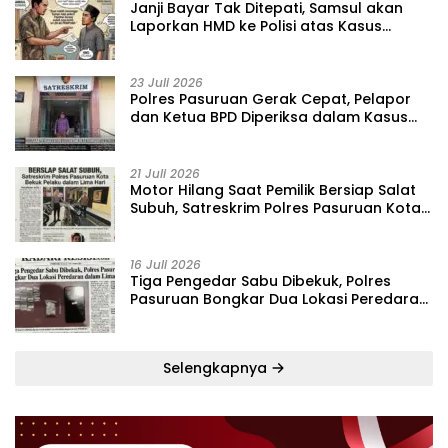
‎Janji Bayar Tak Ditepati, Samsul akan
Laporkan HMD ke Polisi atas Kasus
Penipuan Barang
23 Juli 2026
‎Polres Pasuruan Gerak Cepat, Pelapor
dan Ketua BPD Diperiksa dalam Kasus
Dugaan Penggelapan Kas Pasar Desa
Randupitu ‎
21 Juli 2026
‎Motor Hilang Saat Pemilik Bersiap Salat
Subuh, Satreskrim Polres Pasuruan Kota
Bekuk Pelaku dalam Lima Hari
16 Juli 2026
Tiga Pengedar Sabu Dibekuk, Polres
Pasuruan Bongkar Dua Lokasi Peredaran
dalam Lima Hari
Selengkapnya