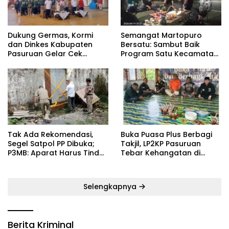
Dukung Germas, Kormi
Semangat Martopuro
dan Dinkes Kabupaten
Bersatu: Sambut Baik
Pasuruan Gelar Cek
Program Satu Kecamatan
Kebugaran Masyarakat
Satu Pelatih Demi
Kebangkitan Persekabpas
‎Tak Ada Rekomendasi,
‎Buka Puasa Plus Berbagi
Segel Satpol PP Dibuka;
Takjil, LP2KP Pasuruan
P3MB: Aparat Harus Tindak
Tebar Kehangatan di
Tegas Pelaku ‎
Bulan Ramadan
Selengkapnya
Berita Kriminal