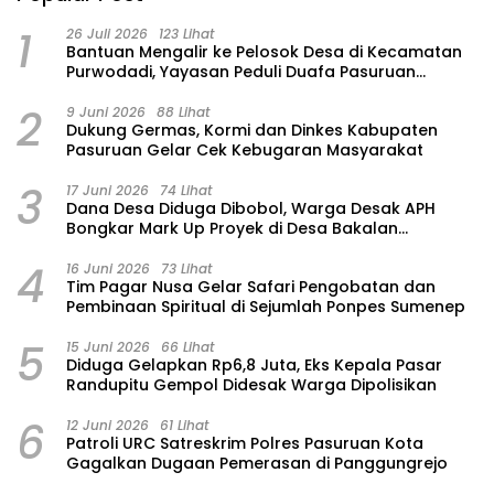
1
26 Juli 2026
123 Lihat
‎Bantuan Mengalir ke Pelosok Desa di Kecamatan
Purwodadi, Yayasan Peduli Duafa Pasuruan
Hadirkan Air Bersih dan Sembako
2
9 Juni 2026
88 Lihat
Dukung Germas, Kormi dan Dinkes Kabupaten
Pasuruan Gelar Cek Kebugaran Masyarakat
3
17 Juni 2026
74 Lihat
Dana Desa Diduga Dibobol, Warga Desak APH
Bongkar Mark Up Proyek di Desa Bakalan
Purwosari
4
16 Juni 2026
73 Lihat
Tim Pagar Nusa Gelar Safari Pengobatan dan
Pembinaan Spiritual di Sejumlah Ponpes Sumenep
5
15 Juni 2026
66 Lihat
‎Diduga Gelapkan Rp6,8 Juta, Eks Kepala Pasar
Randupitu Gempol Didesak Warga Dipolisikan
6
12 Juni 2026
61 Lihat
Patroli URC Satreskrim Polres Pasuruan Kota
Gagalkan Dugaan Pemerasan di Panggungrejo