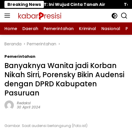
Langsung
Wujud Cinta Tanah Air
Breaking News
Tanaman Tomat di Pungging
ke
konten
Home
Daerah
Pemerintahan
Kriminal
Nasional
Pe
Beranda
Pemerintahan
Pemerintahan
Banyaknya Wanita jadi Korban
Nikah Sirri, Porensky Bikin Audensi
dengan DPRD Kabupaten
Pasuruan
Redaksi
30 April 2024
Gambar. Saat audensi berlangsung (Foto.ist)