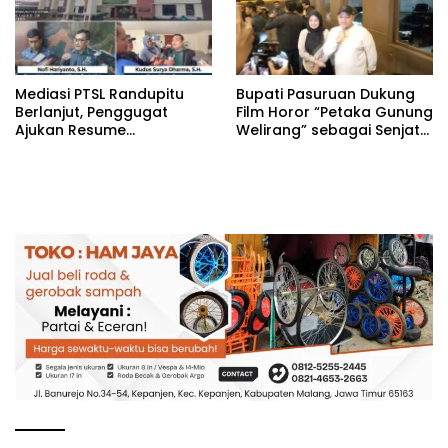
‎Mediasi PTSL Randupitu
‎Bupati Pasuruan Dukung
Berlanjut, Penggugat
Film Horor “Petaka Gunung
Ajukan Resume
Welirang” sebagai Senjata
Perdamaian Tergugat
Promosi Wisata
Tegaskan Penolakan