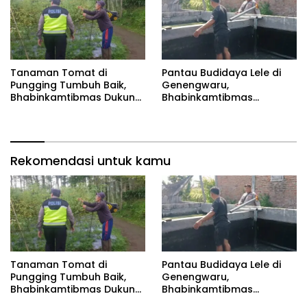
Tanaman Tomat di
Pantau Budidaya Lele di
Pungging Tumbuh Baik,
Genengwaru,
Bhabinkamtibmas Dukung
Bhabinkamtibmas
Suksesnya Ketahanan
Pastikan Pertumbuhan
Pangan Nasional
Ikan Berjalan Baik
Rekomendasi untuk kamu
Tanaman Tomat di
Pantau Budidaya Lele di
Pungging Tumbuh Baik,
Genengwaru,
Bhabinkamtibmas Dukung
Bhabinkamtibmas
Suksesnya Ketahanan
Pastikan Pertumbuhan