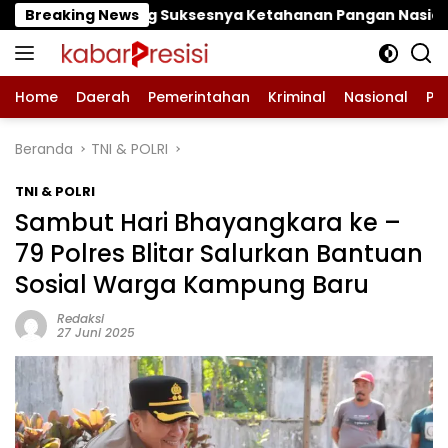
Langsung
esnya Ketahanan Pangan Nasional
Breaking News
‎LPA dan GM FK
ke
konten
Home
Daerah
Pemerintahan
Kriminal
Nasional
Pe
Beranda
TNI & POLRI
TNI & POLRI
Sambut Hari Bhayangkara ke –
79 Polres Blitar Salurkan Bantuan
Sosial Warga Kampung Baru
Redaksi
27 Juni 2025