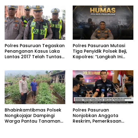
Pangan Nasional
Ikan Berjalan Baik
Polres Pasuruan Tegaskan
‎Polres Pasuruan Mutasi
Penanganan Kasus Laka
Tiga Penyidik Polsek Beji,
Lantas 2017 Telah Tuntas
Kapolres: “Langkah Ini
dan Berkekuatan Hukum
demi Objektivitas
Tetap
Pemeriksaan”
Bhabinkamtibmas Polsek
‎Polres Pasuruan
Nongkojajar Dampingi
Nonjobkan Anggota
Warga Pantau Tanaman
Reskrim, Pemeriksaan
Tomat Dukung Program
Dugaan Penganiayaan
Ketahanan Pangan
Berjalan Transparan
Nasional