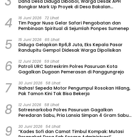
3
Dana Desa Diduga Dibobol, Warga Desak APH
Bongkar Mark Up Proyek di Desa Bakalan
Purwosari
4
16 Juni 2026
72 Lihat
Tim Pagar Nusa Gelar Safari Pengobatan dan
Pembinaan Spiritual di Sejumlah Ponpes Sumenep
5
15 Juni 2026
65 Lihat
‎Diduga Gelapkan Rp6,8 Juta, Eks Kepala Pasar
Randupitu Gempol Didesak Warga Dipolisikan
6
12 Juni 2026
59 Lihat
Patroli URC Satreskrim Polres Pasuruan Kota
Gagalkan Dugaan Pemerasan di Panggungrejo
7
30 Juni 2026
58 Lihat
‎Nahas! Sepeda Motor Pengumpul Rosokan Hilang,
Pak Tamon Kini Tak Bisa Bekerja
8
12 Juni 2026
58 Lihat
Satresnarkoba Polres Pasuruan Gagalkan
Peredaran Sabu, Pria Lansia Simpan 4 Gram Sabu
di Gorden Rumahnya
9
30 Juni 2026
54 Lihat
“Kades Sofi dan Camat Timbul Kompak: Mutasi