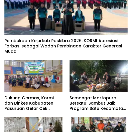
‎Pembukaan Kejurkab Paskibra 2026: KORMI Apresiasi
Forbasi sebagai Wadah Pembinaan Karakter Generasi
Muda
Dukung Germas, Kormi
Semangat Martopuro
dan Dinkes Kabupaten
Bersatu: Sambut Baik
Pasuruan Gelar Cek
Program Satu Kecamatan
Kebugaran Masyarakat
Satu Pelatih Demi
Kebangkitan Persekabpas