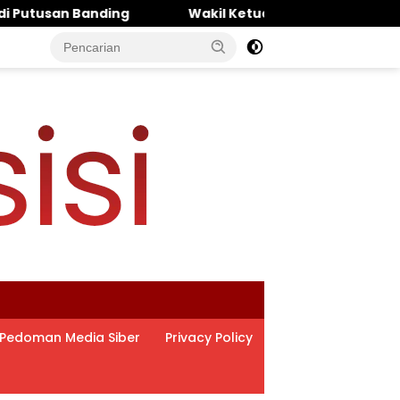
‎Wakil Ketua DPRD Pasuruan Muhammad Zaini: Politisi K
Pedoman Media Siber
Privacy Policy