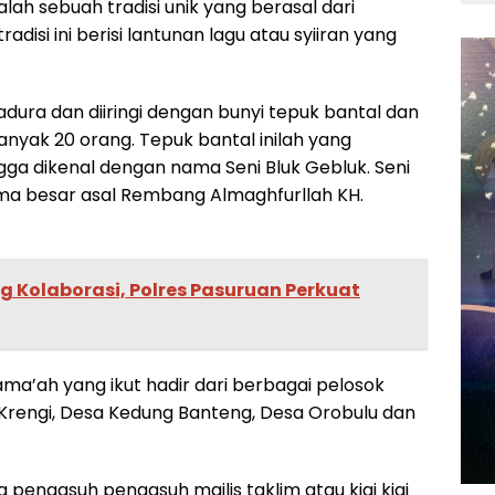
dalah sebuah tradisi unik yang berasal dari
isi ini berisi lantunan lagu atau syiiran yang
dura dan diiringi dengan bunyi tepuk bantal dan
nyak 20 orang. Tepuk bantal inilah yang
gga dikenal dengan nama Seni Bluk Gebluk. Seni
lama besar asal Rembang Almaghfurllah KH.
g Kolaborasi, Polres Pasuruan Perkuat
ma’ah yang ikut hadir dari berbagai pelosok
 Krengi, Desa Kedung Banteng, Desa Orobulu dan
ara pengasuh pengasuh majlis taklim atau kiai kiai