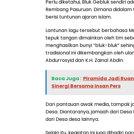
Perlu diketahui, Bluk Gebluk sendiri a
Rembang Pasuruan. Dimana didalam trad
berisi tuntunan ajaran Islam.
Lantunan lagu tersebut berbahasa Ma
tepuk tangan dimainkan oleh tim seba
menghasilkan bunyi “bluk-bluk” sehin
tradisional ini dikembangkan oleh u
Abdurrosyid dan K.H. Zainal Abdin.
Baca Juga :
Piramida Jadi Ruan
Sinergi Bersama Insan Pers
Dari pantauan awak media, tampak ja
Desa. Diantaranya, jamaah dari Desa
dari Desa desa lainnya.
Selain itu, kegiatan ini juga dihadiri p