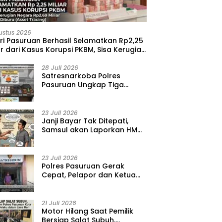
ustus 2026
ri Pasuruan Berhasil Selamatkan Rp2,25
ar dari Kasus Korupsi PKBM, Sisa Kerugian
ara Terus Diburu
28 Juli 2026
‎Satresnarkoba Polres
Pasuruan Ungkap Tiga
Kasus Narkoba, Amankan 41
Paket Sabu dari Tiga Lokasi
23 Juli 2026
‎Janji Bayar Tak Ditepati,
Samsul akan Laporkan HMD
ke Polisi atas Kasus
Penipuan Barang
23 Juli 2026
‎Polres Pasuruan Gerak
Cepat, Pelapor dan Ketua
BPD Diperiksa dalam Kasus
Dugaan Penggelapan Kas
Pasar Desa Randupitu ‎
21 Juli 2026
‎Motor Hilang Saat Pemilik
Bersiap Salat Subuh,