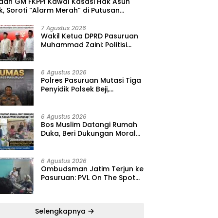
 dan GM FKPPI Kawal Kasasi Hak Asuh
, Soroti “Alarm Merah” di Putusan
ing ‎
7 Agustus 2026
‎Wakil Ketua DPRD Pasuruan
Muhammad Zaini: Politisi
Kalem yang Selalu Hadir di
Tengah Lantunan Sholawat
dan Masyarakat ‎
6 Agustus 2026
‎Polres Pasuruan Mutasi Tiga
Penyidik Polsek Beji,
Kapolres: “Langkah Ini demi
Objektivitas Pemeriksaan”
6 Agustus 2026
‎Bos Muslim Datangi Rumah
Duka, Beri Dukungan Moral
dan Desak Fakta Kasus Widi
Diungkap Terbuka
6 Agustus 2026
‎Ombudsman Jatim Terjun ke
Pasuruan: PVL On The Spot
Jadi Wadah Edukasi
Maladministrasi dan
Pengaduan Publik
Selengkapnya