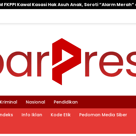
 Asuh Anak, Soroti “Alarm Merah” di Putusan Banding ‎
Kriminal
Nasional
Pendidikan
Indeks
Info Iklan
Kode Etik
Pedoman Media Siber