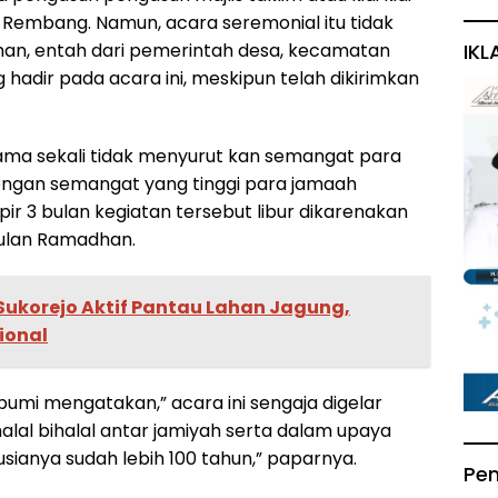
embang. Namun, acara seremonial itu tidak
IKL
han, entah dari pemerintah desa, kecamatan
adir pada acara ini, meskipun telah dikirimkan
 sama sekali tidak menyurut kan semangat para
i dengan semangat yang tinggi para jamaah
ir 3 bulan kegiatan tersebut libur dikarenakan
ulan Ramadhan.
ukorejo Aktif Pantau Lahan Jagung,
ional
esbumi mengatakan,” acara ini sengaja digelar
lal bihalal antar jamiyah serta dalam upaya
sianya sudah lebih 100 tahun,” paparnya.
Pe