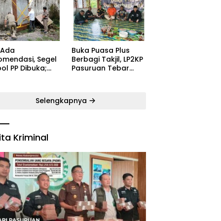
ugaran
Kecamatan Satu
yarakat
Pelatih Demi
Kebangkitan
Persekabpas
 Ada
‎Buka Puasa Plus
omendasi, Segel
Berbagi Takjil, LP2KP
ol PP Dibuka;
Pasuruan Tebar
B: Aparat Harus
Kehangatan di
dak Tegas Pelaku
Bulan Ramadan
Selengkapnya
ita Kriminal