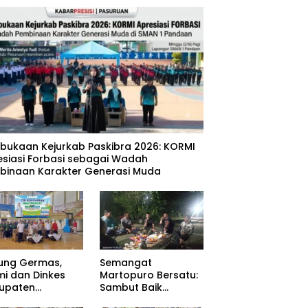
mbukaan Kejurkab Paskibra 2026: KORMI
esiasi Forbasi sebagai Wadah
binaan Karakter Generasi Muda
ung Germas,
Semangat
mi dan Dinkes
Martopuro Bersatu:
upaten
Sambut Baik
uruan Gelar Cek
Program Satu