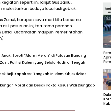
giatan seperti ini, lanjut Gus Zainul,
elestarikan budaya local asli gebluk.
s Zainul, harapan saya mari kita bersama
 asli pasuruan ini, terutama peranan
an Desa, Kecamatan maupun Pemerintahan
n)
‎Pe
 Anak, Soroti “Alarm Merah” di Putusan Banding ‎
Apr
Pem
ni: Politisi Kalem yang Selalu Hadir di Tengah
sek Beji, Kapolres: “Langkah Ini demi Objektivitas
Dukungan Moral dan Desak Fakta Kasus Widi Diungkap
Duk
Kor
Kab
Pas