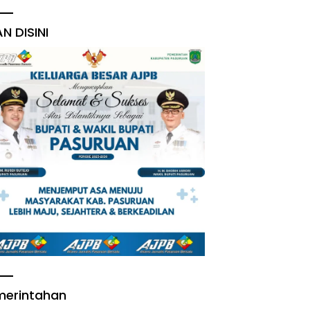
AN DISINI
merintahan