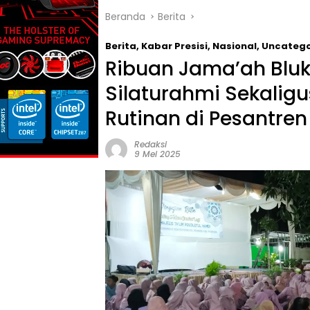
Beranda
Berita
Berita
,
Kabar Presisi
,
Nasional
,
Uncatego
Ribuan Jama’ah Bluk
Silaturahmi Sekali
Rutinan di Pesantre
Redaksi
9 Mei 2025