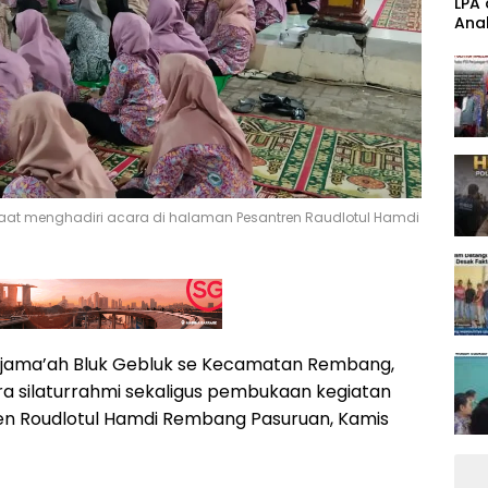
‎LPA
Anak
Band
aat menghadiri acara di halaman Pesantren Raudlotul Hamdi
 jama’ah Bluk Gebluk se Kecamatan Rembang,
a silaturrahmi sekaligus pembukaan kegiatan
ren Roudlotul Hamdi Rembang Pasuruan, Kamis