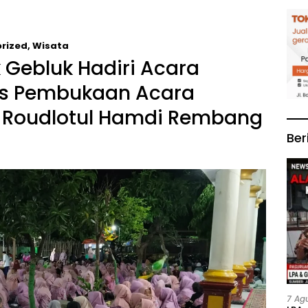
rized
,
Wisata
 Gebluk Hadiri Acara
gus Pembukaan Acara
n Roudlotul Hamdi Rembang
Ber
7 Ag