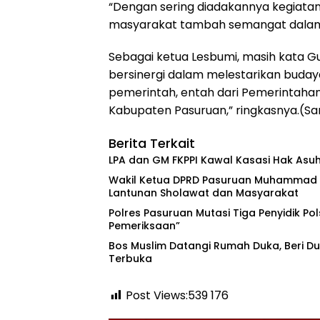
“Dengan sering diadakannya kegiatan ke
masyarakat tambah semangat dalam m
Sebagai ketua Lesbumi, masih kata Gu
bersinergi dalam melestarikan budaya
pemerintah, entah dari Pemerintah
Kabupaten Pasuruan,” ringkasnya.(Sa
Berita Terkait
‎LPA dan GM FKPPI Kawal Kasasi Hak Asuh
‎Wakil Ketua DPRD Pasuruan Muhammad Zai
Lantunan Sholawat dan Masyarakat ‎
‎Polres Pasuruan Mutasi Tiga Penyidik Pol
Pemeriksaan”
‎Bos Muslim Datangi Rumah Duka, Beri 
Terbuka
Post Views:539
176