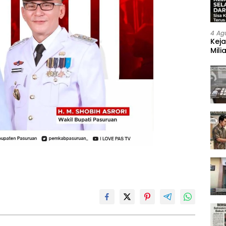
4 Ag
Keja
Mili
Neg