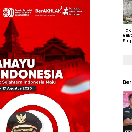
Keb
Mas
‎Tak
Rek
Satp
P3M
Tin
Ber