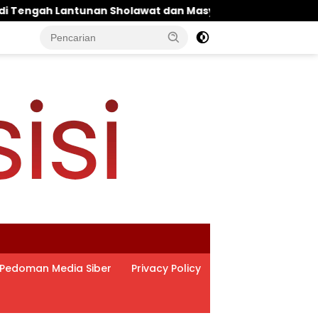
n Masyarakat ‎
Pantau Budidaya Lele di Genengwar
Pedoman Media Siber
Privacy Policy