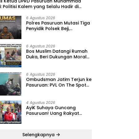
kil Ketua DPRD Pasuruan Muhammad
i: Politisi Kalem yang Selalu Hadir di
gah Lantunan Sholawat dan Masyarakat
6 Agustus 2026
‎Polres Pasuruan Mutasi Tiga
Penyidik Polsek Beji,
Kapolres: “Langkah Ini demi
Objektivitas Pemeriksaan”
6 Agustus 2026
‎Bos Muslim Datangi Rumah
Duka, Beri Dukungan Moral
dan Desak Fakta Kasus Widi
Diungkap Terbuka
6 Agustus 2026
‎Ombudsman Jatim Terjun ke
Pasuruan: PVL On The Spot
Jadi Wadah Edukasi
Maladministrasi dan
Pengaduan Publik
4 Agustus 2026
‎AyiK Suhaya Guncang
Pasuruan! Uang Rakyat
Rp1,12 M Dipertaruhkan, LIRA
Desak Audit Total Barak
Dalmas Polres
Selengkapnya