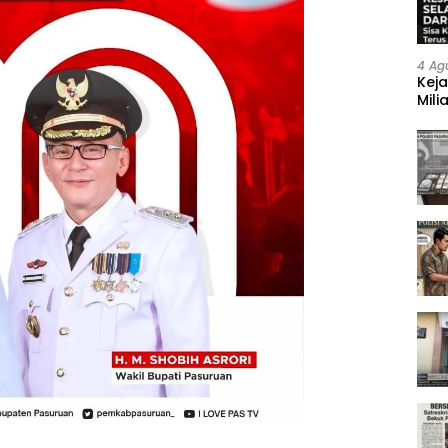
4 Ag
Keja
Mili
Neg