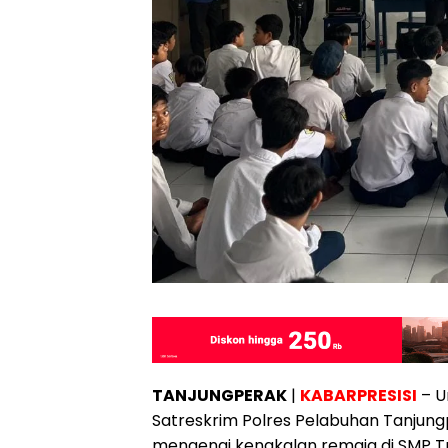
TANJUNGPERAK
|
KABARPRESISI
– U
Satreskrim Polres Pelabuhan Tanjungp
mengenai kenakalan remaja di SMP Tr