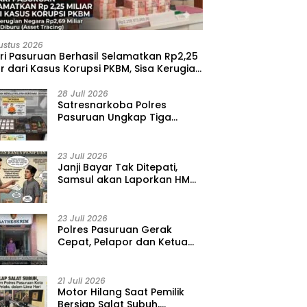
ustus 2026
ri Pasuruan Berhasil Selamatkan Rp2,25
ar dari Kasus Korupsi PKBM, Sisa Kerugian
ara Terus Diburu
28 Juli 2026
‎Satresnarkoba Polres
Pasuruan Ungkap Tiga
Kasus Narkoba, Amankan 41
Paket Sabu dari Tiga Lokasi
23 Juli 2026
‎Janji Bayar Tak Ditepati,
Samsul akan Laporkan HMD
ke Polisi atas Kasus
Penipuan Barang
23 Juli 2026
‎Polres Pasuruan Gerak
Cepat, Pelapor dan Ketua
BPD Diperiksa dalam Kasus
Dugaan Penggelapan Kas
Pasar Desa Randupitu ‎
21 Juli 2026
‎Motor Hilang Saat Pemilik
Bersiap Salat Subuh,