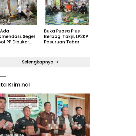
ugaran
Kecamatan Satu
yarakat
Pelatih Demi
Kebangkitan
Persekabpas
 Ada
‎Buka Puasa Plus
omendasi, Segel
Berbagi Takjil, LP2KP
ol PP Dibuka;
Pasuruan Tebar
B: Aparat Harus
Kehangatan di
dak Tegas Pelaku
Bulan Ramadan
Selengkapnya
ita Kriminal