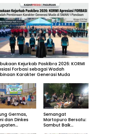
mbukaan Kejurkab Paskibra 2026: KORMI
esiasi Forbasi sebagai Wadah
binaan Karakter Generasi Muda
ung Germas,
Semangat
mi dan Dinkes
Martopuro Bersatu:
upaten
Sambut Baik
uruan Gelar Cek
Program Satu