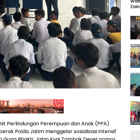
‎Wa
Zain
Ten
nit Perlindungan Perempuan dan Anak (PPA)
erak Polda Jatim menggelar sosialisasi intensif
i Guna Bhakti, Jalan Kyai Tambak Deres nomor