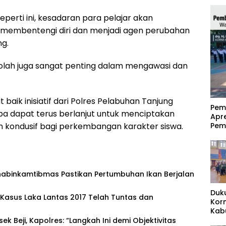
perti ini, kesadaran para pelajar akan
embentengi diri dan menjadi agen perubahan
ng.
kolah juga sangat penting dalam mengawasi dan
aik inisiatif dari Polres Pelabuhan Tanjung
‎Pe
upa dapat terus berlanjut untuk menciptakan
Apr
Pem
 kondusif bagi perkembangan karakter siswa.
habinkamtibmas Pastikan Pertumbuhan Ikan Berjalan
Duk
asus Laka Lantas 2017 Telah Tuntas dan
Kor
Kab
Pas
sek Beji, Kapolres: “Langkah Ini demi Objektivitas