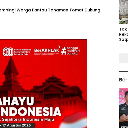
Keb
Mas
Dampingi Warga Pantau Tanaman Tomat Dukung
‎Tak
Rek
Satp
P3M
Tin
Ber