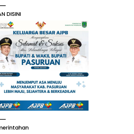
AN DISINI
merintahan