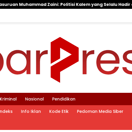
i Kalem yang Selalu Hadir di Tengah Lantunan Sholawat da
Kriminal
Nasional
Pendidikan
Indeks
Info Iklan
Kode Etik
Pedoman Media Siber