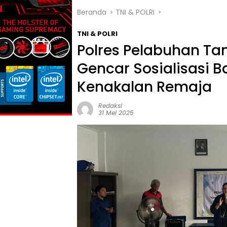
Beranda
TNI & POLRI
TNI & POLRI
Polres Pelabuhan Ta
Gencar Sosialisasi
Kenakalan Remaja
Redaksi
31 Mei 2025