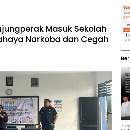
njungperak Masuk Sekolah
 Bahaya Narkoba dan Cegah
Ber
7 Ag