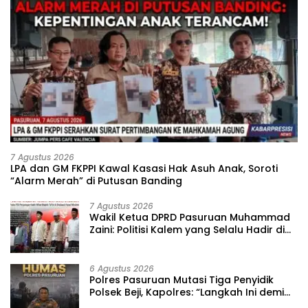
7 Agustus 2026
‎LPA dan GM FKPPI Kawal Kasasi Hak Asuh Anak, Soroti
“Alarm Merah” di Putusan Banding ‎
7 Agustus 2026
‎Wakil Ketua DPRD Pasuruan Muhammad
Zaini: Politisi Kalem yang Selalu Hadir di
Tengah Lantunan Sholawat dan
Masyarakat ‎
6 Agustus 2026
‎Polres Pasuruan Mutasi Tiga Penyidik
Polsek Beji, Kapolres: “Langkah Ini demi
Objektivitas Pemeriksaan”