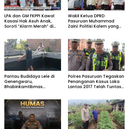
‎LPA dan GM FKPPI Kawal
‎Wakil Ketua DPRD
Kasasi Hak Asuh Anak,
Pasuruan Muhammad
Soroti “Alarm Merah” di
Zaini: Politisi Kalem yang
Putusan Banding ‎
Selalu Hadir di Tengah
Lantunan Sholawat dan
Masyarakat ‎
Pantau Budidaya Lele di
Polres Pasuruan Tegaskan
Genengwaru,
Penanganan Kasus Laka
Bhabinkamtibmas
Lantas 2017 Telah Tuntas
Pastikan Pertumbuhan
dan Berkekuatan Hukum
Ikan Berjalan Baik
Tetap