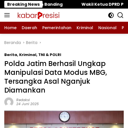
Langsung
ing ‎
Breaking News
‎Wakil Ketua DPRD Pasuruan Muhammad Zaini: P
ke
konten
Home
Daerah
Pemerintahan
Kriminal
Nasional
Pe
Beranda
Berita
Berita
,
Kriminal
,
TNI & POLRI
Polda Jatim Berhasil Ungkap
Manipulasi Data Modus MBG,
Tersangka Asal Nganjuk
Diamankan
Redaksi
24 Juni 2025