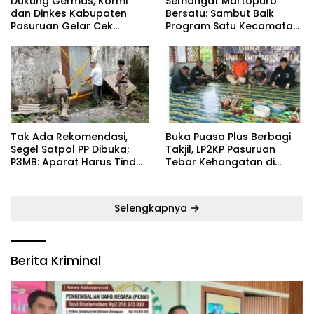
Dukung Germas, Kormi
Semangat Martopuro
dan Dinkes Kabupaten
Bersatu: Sambut Baik
Pasuruan Gelar Cek
Program Satu Kecamatan
Kebugaran Masyarakat
Satu Pelatih Demi
Kebangkitan Persekabpas
‎Tak Ada Rekomendasi,
‎Buka Puasa Plus Berbagi
Segel Satpol PP Dibuka;
Takjil, LP2KP Pasuruan
P3MB: Aparat Harus Tindak
Tebar Kehangatan di
Tegas Pelaku ‎
Bulan Ramadan
Selengkapnya
Berita Kriminal