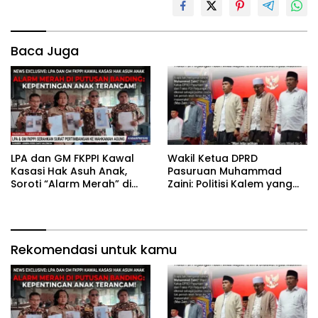
Baca Juga
‎LPA dan GM FKPPI Kawal
‎Wakil Ketua DPRD
Kasasi Hak Asuh Anak,
Pasuruan Muhammad
Soroti “Alarm Merah” di
Zaini: Politisi Kalem yang
Putusan Banding ‎
Selalu Hadir di Tengah
Lantunan Sholawat dan
Masyarakat ‎
Rekomendasi untuk kamu