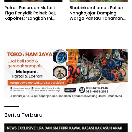
‎Polres Pasuruan Mutasi
Bhabinkamtibmas Polsek
Tiga Penyidik Polsek Beji,
Nongkojajar Dampingi
Kapolres: “Langkah Ini
Warga Pantau Tanaman
demi Objektivitas
Tomat Dukung Program
Pemeriksaan”
Ketahanan Pangan
Nasional
Berita Terbaru