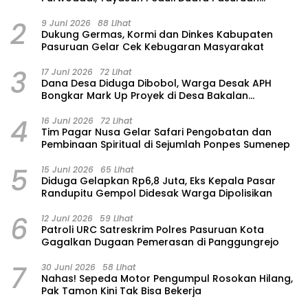
Hadirkan Air Bersih dan Sembako
2
9 Juni 2026
88 Lihat
Dukung Germas, Kormi dan Dinkes Kabupaten
Pasuruan Gelar Cek Kebugaran Masyarakat
3
17 Juni 2026
72 Lihat
Dana Desa Diduga Dibobol, Warga Desak APH
Bongkar Mark Up Proyek di Desa Bakalan
Purwosari
4
16 Juni 2026
72 Lihat
Tim Pagar Nusa Gelar Safari Pengobatan dan
Pembinaan Spiritual di Sejumlah Ponpes Sumenep
5
15 Juni 2026
65 Lihat
‎Diduga Gelapkan Rp6,8 Juta, Eks Kepala Pasar
Randupitu Gempol Didesak Warga Dipolisikan
6
12 Juni 2026
59 Lihat
Patroli URC Satreskrim Polres Pasuruan Kota
Gagalkan Dugaan Pemerasan di Panggungrejo
7
30 Juni 2026
58 Lihat
‎Nahas! Sepeda Motor Pengumpul Rosokan Hilang,
Pak Tamon Kini Tak Bisa Bekerja