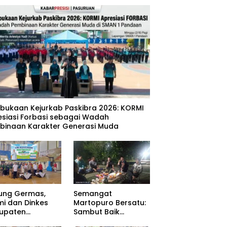
mbukaan Kejurkab Paskibra 2026: KORMI
esiasi Forbasi sebagai Wadah
binaan Karakter Generasi Muda
ung Germas,
Semangat
mi dan Dinkes
Martopuro Bersatu:
upaten
Sambut Baik
uruan Gelar Cek
Program Satu