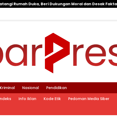
ungan Moral dan Desak Fakta Kasus Widi Diungkap Terbuka
Kriminal
Nasional
Pendidikan
Indeks
Info Iklan
Kode Etik
Pedoman Media Siber