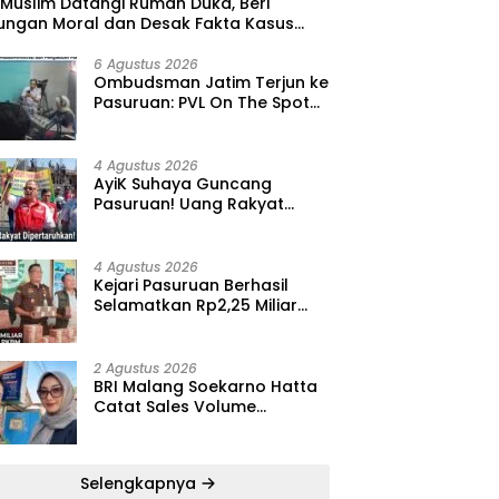
 Muslim Datangi Rumah Duka, Beri
ungan Moral dan Desak Fakta Kasus
i Diungkap Terbuka
6 Agustus 2026
‎Ombudsman Jatim Terjun ke
Pasuruan: PVL On The Spot
Jadi Wadah Edukasi
Maladministrasi dan
Pengaduan Publik
4 Agustus 2026
‎AyiK Suhaya Guncang
Pasuruan! Uang Rakyat
Rp1,12 M Dipertaruhkan, LIRA
Desak Audit Total Barak
Dalmas Polres
4 Agustus 2026
Kejari Pasuruan Berhasil
Selamatkan Rp2,25 Miliar
dari Kasus Korupsi PKBM,
Sisa Kerugian Negara Terus
Diburu
2 Agustus 2026
BRI Malang Soekarno Hatta
Catat Sales Volume
AgenBRILink Rp290 Miliar
hingga Juli 2026
Selengkapnya