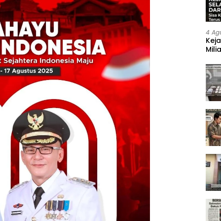
4 Ag
Keja
Mili
Neg