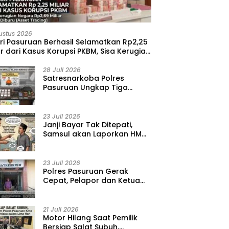
ustus 2026
ri Pasuruan Berhasil Selamatkan Rp2,25
ar dari Kasus Korupsi PKBM, Sisa Kerugian
ara Terus Diburu
28 Juli 2026
‎Satresnarkoba Polres
Pasuruan Ungkap Tiga
Kasus Narkoba, Amankan 41
Paket Sabu dari Tiga Lokasi
23 Juli 2026
‎Janji Bayar Tak Ditepati,
Samsul akan Laporkan HMD
ke Polisi atas Kasus
Penipuan Barang
23 Juli 2026
‎Polres Pasuruan Gerak
Cepat, Pelapor dan Ketua
BPD Diperiksa dalam Kasus
Dugaan Penggelapan Kas
Pasar Desa Randupitu ‎
21 Juli 2026
‎Motor Hilang Saat Pemilik
Bersiap Salat Subuh,