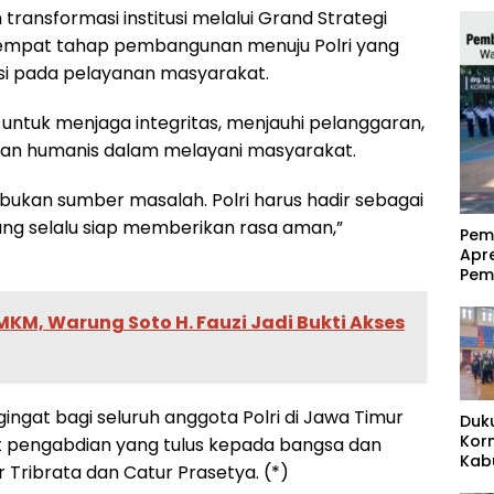
ransformasi institusi melalui Grand Strategi
 empat tahap pembangunan menuju Polri yang
tasi pada pelayanan masyarakat.
untuk menjaga integritas, menjauhi pelanggaran,
an humanis dalam melayani masyarakat.
i, bukan sumber masalah. Polri harus hadir sebagai
ng selalu siap memberikan rasa aman,”
‎Pe
Apr
Pem
MKM, Warung Soto H. Fauzi Jadi Bukti Akses
ngat bagi seluruh anggota Polri di Jawa Timur
Duk
Kor
pengabdian yang tulus kepada bangsa dan
Kab
ur Tribrata dan Catur Prasetya. (*)
Pas