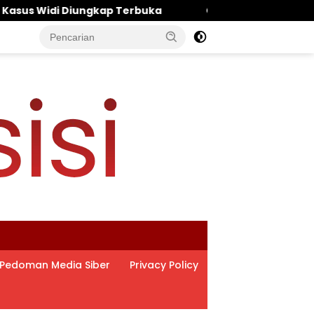
‎Ombudsman Jatim Terjun ke Pasuruan: PVL On The
Pedoman Media Siber
Privacy Policy