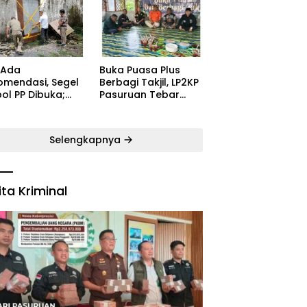
ugaran
Kecamatan Satu
yarakat
Pelatih Demi
Kebangkitan
Persekabpas
 Ada
‎Buka Puasa Plus
omendasi, Segel
Berbagi Takjil, LP2KP
ol PP Dibuka;
Pasuruan Tebar
B: Aparat Harus
Kehangatan di
dak Tegas Pelaku
Bulan Ramadan
Selengkapnya
ita Kriminal