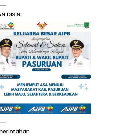
AN DISINI
merintahan