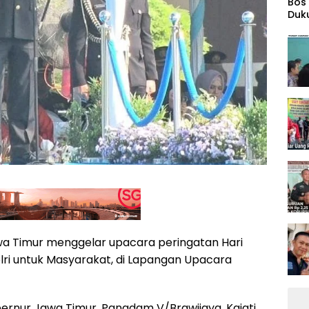
‎Bos
Duk
Wid
wa Timur menggelar upacara peringatan Hari
ri untuk Masyarakat, di Lapangan Upacara
ubernur Jawa Timur, Pangdam V/Brawijaya, Kajati