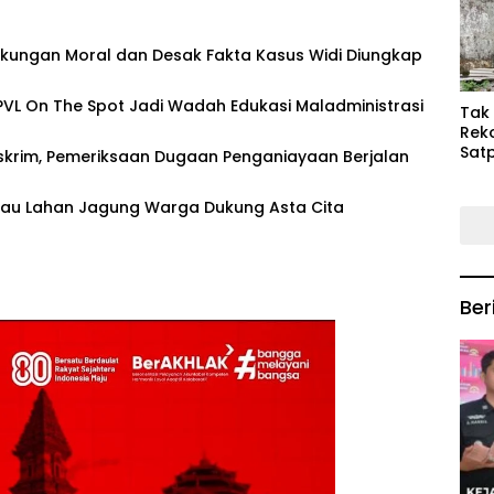
Keb
Mas
Dukungan Moral dan Desak Fakta Kasus Widi Diungkap
PVL On The Spot Jadi Wadah Edukasi Maladministrasi
‎Tak
Rek
Satp
skrim, Pemeriksaan Dugaan Penganiayaan Berjalan
P3M
Tin
au Lahan Jagung Warga Dukung Asta Cita
Ber