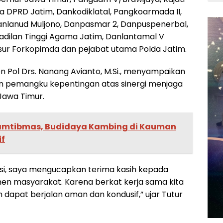
tua DPRD Jatim, Dankodiklatal, Pangkoarmada II,
Danlanud Muljono, Danpasmar 2, Danpuspenerbal,
gadilan Tinggi Agama Jatim, Danlantamal V
unsur Forkopimda dan pejabat utama Polda Jatim.
n Pol Drs. Nanang Avianto, M.Si., menyampaikan
an pemangku kepentingan atas sinergi menjaga
Jawa Timur.
amtibmas, Budidaya Kambing di Kauman
if
usi, saya mengucapkan terima kasih kepada
emen masyarakat. Karena berkat kerja sama kita
 dapat berjalan aman dan kondusif,” ujar Tutur