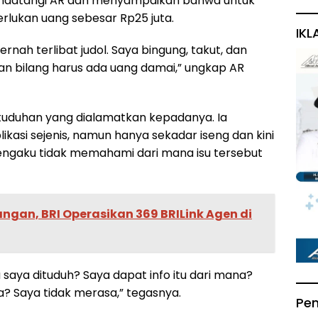
datangi AR dan menyampaikan bahwa untuk
rlukan uang sebesar Rp25 juta.
IKL
nah terlibat judol. Saya bingung, takut, dan
an bilang harus ada uang damai,” ungkap AR
uduhan yang dialamatkan kepadanya. Ia
asi sejenis, namun hanya sekadar iseng dan kini
engaku tidak memahami dari mana isu tersebut
angan, BRI Operasikan 369 BRILink Agen di
a saya dituduh? Saya dapat info itu dari mana?
a? Saya tidak merasa,” tegasnya.
Pe