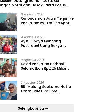
 Muslim Datangi Rumah Duka, Beri
ungan Moral dan Desak Fakta Kasus
i Diungkap Terbuka
6 Agustus 2026
‎Ombudsman Jatim Terjun ke
Pasuruan: PVL On The Spot
Jadi Wadah Edukasi
Maladministrasi dan
Pengaduan Publik
4 Agustus 2026
‎AyiK Suhaya Guncang
Pasuruan! Uang Rakyat
Rp1,12 M Dipertaruhkan, LIRA
Desak Audit Total Barak
Dalmas Polres
4 Agustus 2026
Kejari Pasuruan Berhasil
Selamatkan Rp2,25 Miliar
dari Kasus Korupsi PKBM,
Sisa Kerugian Negara Terus
Diburu
2 Agustus 2026
BRI Malang Soekarno Hatta
Catat Sales Volume
AgenBRILink Rp290 Miliar
hingga Juli 2026
Selengkapnya