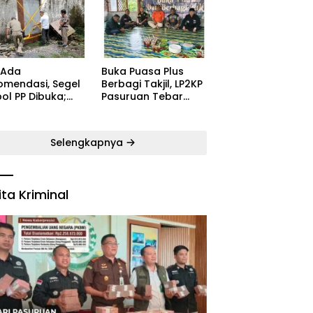
ugaran
Kecamatan Satu
yarakat
Pelatih Demi
Kebangkitan
Persekabpas
 Ada
‎Buka Puasa Plus
omendasi, Segel
Berbagi Takjil, LP2KP
ol PP Dibuka;
Pasuruan Tebar
B: Aparat Harus
Kehangatan di
dak Tegas Pelaku
Bulan Ramadan
Selengkapnya
ita Kriminal