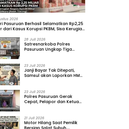
ustus 2026
ri Pasuruan Berhasil Selamatkan Rp2,25
ar dari Kasus Korupsi PKBM, Sisa Kerugian
ara Terus Diburu
28 Juli 2026
‎Satresnarkoba Polres
Pasuruan Ungkap Tiga
Kasus Narkoba, Amankan 41
Paket Sabu dari Tiga Lokasi
23 Juli 2026
‎Janji Bayar Tak Ditepati,
Samsul akan Laporkan HMD
ke Polisi atas Kasus
Penipuan Barang
23 Juli 2026
‎Polres Pasuruan Gerak
Cepat, Pelapor dan Ketua
BPD Diperiksa dalam Kasus
Dugaan Penggelapan Kas
Pasar Desa Randupitu ‎
21 Juli 2026
‎Motor Hilang Saat Pemilik
Bersiap Salat Subuh,