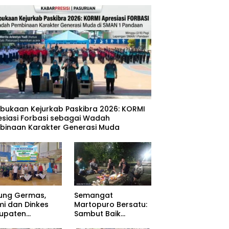
mbukaan Kejurkab Paskibra 2026: KORMI
esiasi Forbasi sebagai Wadah
binaan Karakter Generasi Muda
ung Germas,
Semangat
mi dan Dinkes
Martopuro Bersatu:
upaten
Sambut Baik
uruan Gelar Cek
Program Satu