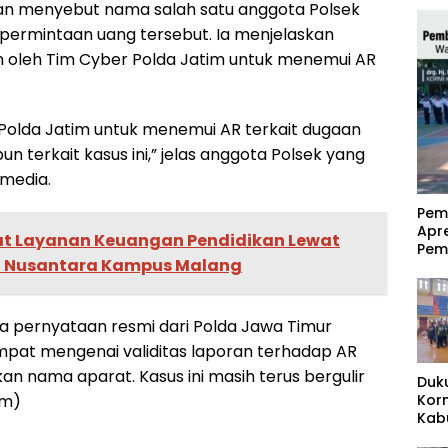
an menyebut nama salah satu anggota Polsek
permintaan uang tersebut. Ia menjelaskan
n oleh Tim Cyber Polda Jatim untuk menemui AR
 Polda Jatim untuk menemui AR terkait dugaan
un terkait kasus ini,” jelas anggota Polsek yang
 media.
‎Pe
Apr
at Layanan Keuangan Pendidikan Lewat
Pem
a Nusantara Kampus Malang
ada pernyataan resmi dari Polda Jawa Timur
mpat mengenai validitas laporan terhadap AR
an nama aparat. Kasus ini masih terus bergulir
Duk
Kor
im)
Kab
Pas