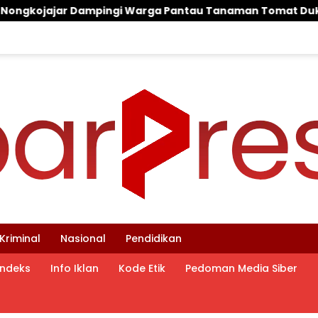
 Pantau Tanaman Tomat Dukung Program Ketahanan Panga
Kriminal
Nasional
Pendidikan
Indeks
Info Iklan
Kode Etik
Pedoman Media Siber