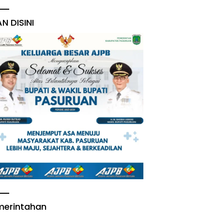
AN DISINI
merintahan