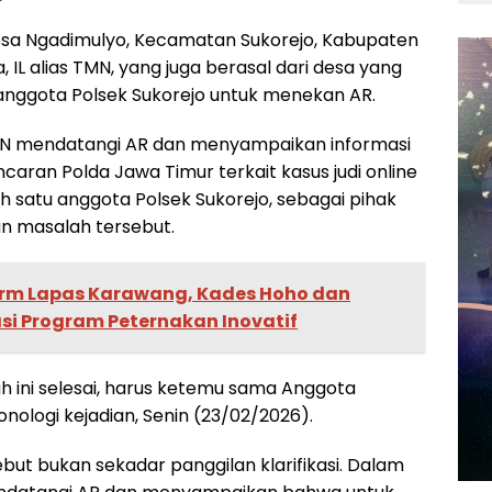
Desa Ngadimulyo, Kecamatan Sukorejo, Kabupaten
a, IL alias TMN, yang juga berasal dari desa yang
nggota Polsek Sukorejo untuk menekan AR.
TMN mendatangi AR dan menyampaikan informasi
aran Polda Jawa Timur terkait kasus judi online
 satu anggota Polsek Sukorejo, sebagai pihak
 masalah tersebut.
arm Lapas Karawang, Kades Hoho dan
si Program Peternakan Inovatif
ah ini selesai, harus ketemu sama Anggota
onologi kejadian, Senin (23/02/2026).
but bukan sekadar panggilan klarifikasi. Dalam