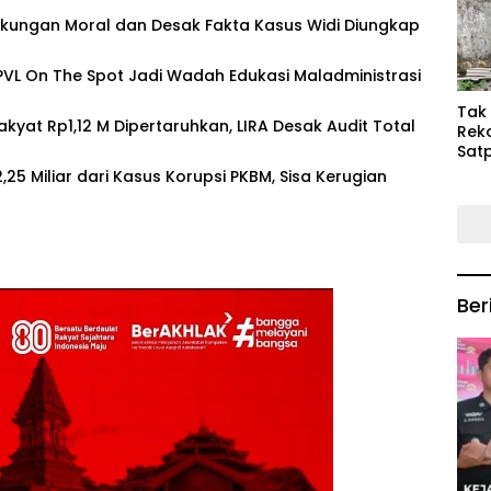
Keb
Dukungan Moral dan Desak Fakta Kasus Widi Diungkap
Mas
PVL On The Spot Jadi Wadah Edukasi Maladministrasi
‎Tak
yat Rp1,12 M Dipertaruhkan, LIRA Desak Audit Total
Rek
Satp
P3M
25 Miliar dari Kasus Korupsi PKBM, Sisa Kerugian
Tin
Ber