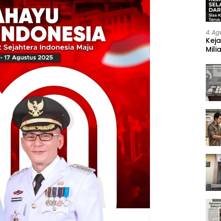
4 Ag
Keja
Mili
Neg