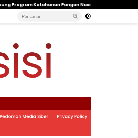
n Nasional
‎Bos Muslim Datangi Rumah Duka, Beri
Pedoman Media Siber
Privacy Policy