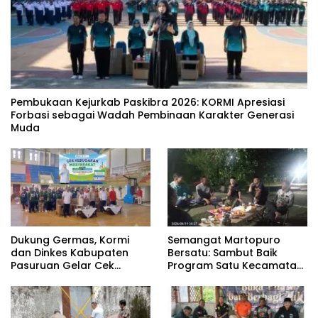
‎Pembukaan Kejurkab Paskibra 2026: KORMI Apresiasi
Forbasi sebagai Wadah Pembinaan Karakter Generasi
Muda
Dukung Germas, Kormi
Semangat Martopuro
dan Dinkes Kabupaten
Bersatu: Sambut Baik
Pasuruan Gelar Cek
Program Satu Kecamatan
Kebugaran Masyarakat
Satu Pelatih Demi
Kebangkitan Persekabpas