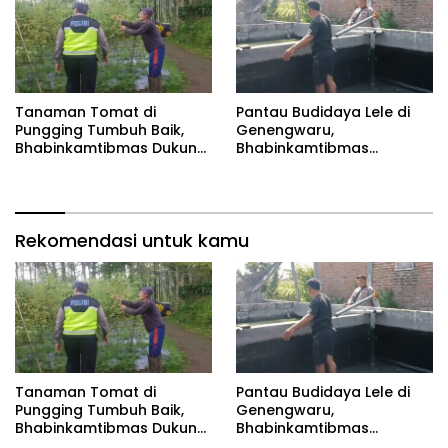
Tanaman Tomat di
Pantau Budidaya Lele di
Pungging Tumbuh Baik,
Genengwaru,
Bhabinkamtibmas Dukung
Bhabinkamtibmas
Suksesnya Ketahanan
Pastikan Pertumbuhan
Pangan Nasional
Ikan Berjalan Baik
Rekomendasi untuk kamu
Tanaman Tomat di
Pantau Budidaya Lele di
Pungging Tumbuh Baik,
Genengwaru,
Bhabinkamtibmas Dukung
Bhabinkamtibmas
Suksesnya Ketahanan
Pastikan Pertumbuhan