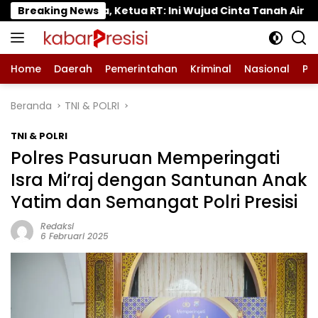
Langsung
 RT: Ini Wujud Cinta Tanah Air
Breaking News
Tanaman Tomat di
ke
konten
Home
Daerah
Pemerintahan
Kriminal
Nasional
Pe
Beranda
TNI & POLRI
TNI & POLRI
Polres Pasuruan Memperingati
Isra Mi’raj dengan Santunan Anak
Yatim dan Semangat Polri Presisi
Redaksi
6 Februari 2025