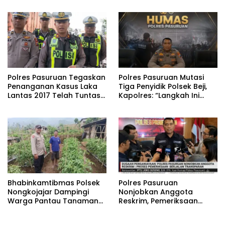
Pangan Nasional
Ikan Berjalan Baik
Polres Pasuruan Tegaskan
‎Polres Pasuruan Mutasi
Penanganan Kasus Laka
Tiga Penyidik Polsek Beji,
Lantas 2017 Telah Tuntas
Kapolres: “Langkah Ini
dan Berkekuatan Hukum
demi Objektivitas
Tetap
Pemeriksaan”
Bhabinkamtibmas Polsek
‎Polres Pasuruan
Nongkojajar Dampingi
Nonjobkan Anggota
Warga Pantau Tanaman
Reskrim, Pemeriksaan
Tomat Dukung Program
Dugaan Penganiayaan
Ketahanan Pangan
Berjalan Transparan