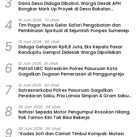
3
Dana Desa Diduga Dibobol, Warga Desak APH
Bongkar Mark Up Proyek di Desa Bakalan
Purwosari
4
16 Juni 2026
73 Lihat
Tim Pagar Nusa Gelar Safari Pengobatan dan
Pembinaan Spiritual di Sejumlah Ponpes Sumenep
5
15 Juni 2026
66 Lihat
‎Diduga Gelapkan Rp6,8 Juta, Eks Kepala Pasar
Randupitu Gempol Didesak Warga Dipolisikan
6
12 Juni 2026
61 Lihat
Patroli URC Satreskrim Polres Pasuruan Kota
Gagalkan Dugaan Pemerasan di Panggungrejo
7
12 Juni 2026
60 Lihat
Satresnarkoba Polres Pasuruan Gagalkan
Peredaran Sabu, Pria Lansia Simpan 4 Gram Sabu
di Gorden Rumahnya
8
30 Juni 2026
58 Lihat
‎Nahas! Sepeda Motor Pengumpul Rosokan Hilang,
Pak Tamon Kini Tak Bisa Bekerja
9
30 Juni 2026
56 Lihat
“Kades Sofi dan Camat Timbul Kompak: Mutasi