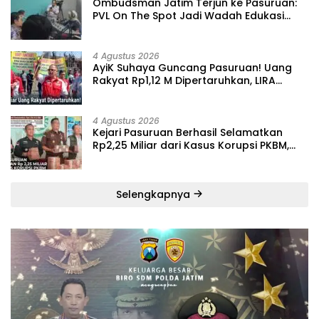
‎Ombudsman Jatim Terjun ke Pasuruan:
PVL On The Spot Jadi Wadah Edukasi
Maladministrasi dan Pengaduan Publik
4 Agustus 2026
‎AyiK Suhaya Guncang Pasuruan! Uang
Rakyat Rp1,12 M Dipertaruhkan, LIRA
Desak Audit Total Barak Dalmas Polres
4 Agustus 2026
Kejari Pasuruan Berhasil Selamatkan
Rp2,25 Miliar dari Kasus Korupsi PKBM,
Sisa Kerugian Negara Terus Diburu
Selengkapnya