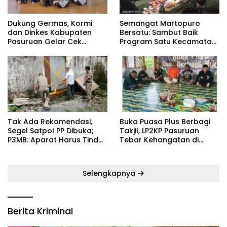
Dukung Germas, Kormi
Semangat Martopuro
dan Dinkes Kabupaten
Bersatu: Sambut Baik
Pasuruan Gelar Cek
Program Satu Kecamatan
Kebugaran Masyarakat
Satu Pelatih Demi
Kebangkitan Persekabpas
‎Tak Ada Rekomendasi,
‎Buka Puasa Plus Berbagi
Segel Satpol PP Dibuka;
Takjil, LP2KP Pasuruan
P3MB: Aparat Harus Tindak
Tebar Kehangatan di
Tegas Pelaku ‎
Bulan Ramadan
Selengkapnya
Berita Kriminal