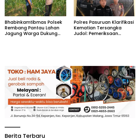
Bhabinkamtibmas Polsek
Polres Pasuruan Klarifikasi
Rembang Pantau Lahan
Kematian Tersangka
Jagung Warga Dukung
Judol: Pemeriksaan
Asta Cita Ketahanan
Personel Digelar, Hasilnya
Pangan
Dibuka untuk Publik
Berita Terbaru