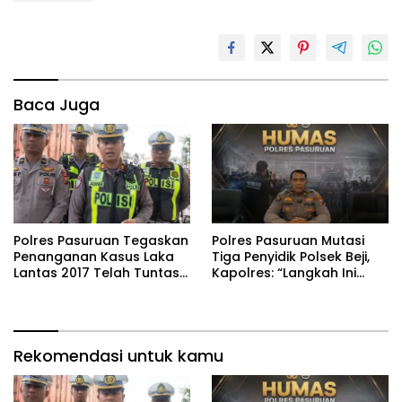
Baca Juga
Polres Pasuruan Tegaskan
‎Polres Pasuruan Mutasi
Penanganan Kasus Laka
Tiga Penyidik Polsek Beji,
Lantas 2017 Telah Tuntas
Kapolres: “Langkah Ini
dan Berkekuatan Hukum
demi Objektivitas
Tetap
Pemeriksaan”
Rekomendasi untuk kamu