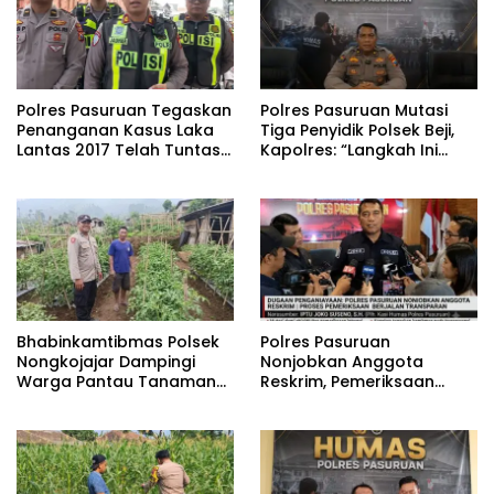
Polres Pasuruan Tegaskan
‎Polres Pasuruan Mutasi
Penanganan Kasus Laka
Tiga Penyidik Polsek Beji,
Lantas 2017 Telah Tuntas
Kapolres: “Langkah Ini
dan Berkekuatan Hukum
demi Objektivitas
Tetap
Pemeriksaan”
Bhabinkamtibmas Polsek
‎Polres Pasuruan
Nongkojajar Dampingi
Nonjobkan Anggota
Warga Pantau Tanaman
Reskrim, Pemeriksaan
Tomat Dukung Program
Dugaan Penganiayaan
Ketahanan Pangan
Berjalan Transparan
Nasional