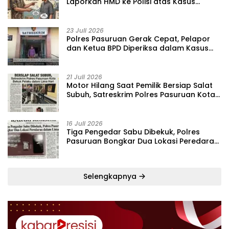
Laporkan HMD ke Polisi atas Kasus
Penipuan Barang
23 Juli 2026
‎Polres Pasuruan Gerak Cepat, Pelapor
dan Ketua BPD Diperiksa dalam Kasus
Dugaan Penggelapan Kas Pasar Desa
Randupitu ‎
21 Juli 2026
‎Motor Hilang Saat Pemilik Bersiap Salat
Subuh, Satreskrim Polres Pasuruan Kota
Bekuk Pelaku dalam Lima Hari
16 Juli 2026
Tiga Pengedar Sabu Dibekuk, Polres
Pasuruan Bongkar Dua Lokasi Peredaran
dalam Lima Hari
Selengkapnya