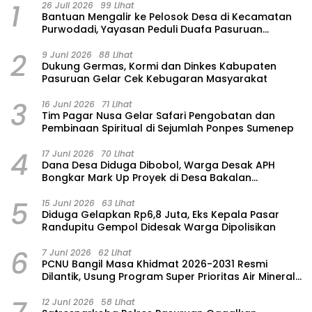
1
26 Juli 2026
99 Lihat
‎Bantuan Mengalir ke Pelosok Desa di Kecamatan
Purwodadi, Yayasan Peduli Duafa Pasuruan
Hadirkan Air Bersih dan Sembako
2
9 Juni 2026
88 Lihat
Dukung Germas, Kormi dan Dinkes Kabupaten
Pasuruan Gelar Cek Kebugaran Masyarakat
3
16 Juni 2026
71 Lihat
Tim Pagar Nusa Gelar Safari Pengobatan dan
Pembinaan Spiritual di Sejumlah Ponpes Sumenep
4
17 Juni 2026
70 Lihat
Dana Desa Diduga Dibobol, Warga Desak APH
Bongkar Mark Up Proyek di Desa Bakalan
Purwosari
5
15 Juni 2026
63 Lihat
‎Diduga Gelapkan Rp6,8 Juta, Eks Kepala Pasar
Randupitu Gempol Didesak Warga Dipolisikan
6
7 Juni 2026
62 Lihat
‎PCNU Bangil Masa Khidmat 2026-2031 Resmi
Dilantik, Usung Program Super Prioritas Air Mineral
“Nuansa”
12 Juni 2026
58 Lihat