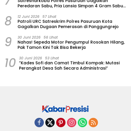
7
Satresnarkoba Polres Pasuruan Gagalkan
Peredaran Sabu, Pria Lansia Simpan 4 Gram Sabu
di Gorden Rumahnya
8
12 Juni 2026
57 Lihat
Patroli URC Satreskrim Polres Pasuruan Kota
Gagalkan Dugaan Pemerasan di Panggungrejo
9
30 Juni 2026
56 Lihat
‎Nahas! Sepeda Motor Pengumpul Rosokan Hilang,
Pak Tamon Kini Tak Bisa Bekerja
10
30 Juni 2026
53 Lihat
“Kades Sofi dan Camat Timbul Kompak: Mutasi
Perangkat Desa Sah Secara Administrasi”