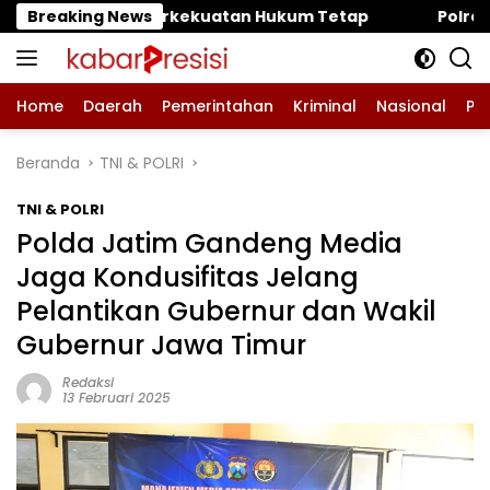
Langsung
tan Hukum Tetap
Breaking News
‎Polres Pasuruan Mutasi Tiga Peny
ke
konten
Home
Daerah
Pemerintahan
Kriminal
Nasional
Pe
Beranda
TNI & POLRI
TNI & POLRI
Polda Jatim Gandeng Media
Jaga Kondusifitas Jelang
Pelantikan Gubernur dan Wakil
Gubernur Jawa Timur
Redaksi
13 Februari 2025