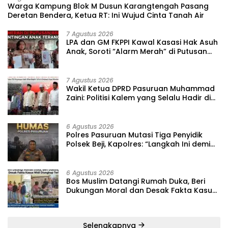
‎Warga Kampung Blok M Dusun Karangtengah Pasang
Deretan Bendera, Ketua RT: Ini Wujud Cinta Tanah Air
7 Agustus 2026
‎LPA dan GM FKPPI Kawal Kasasi Hak Asuh
Anak, Soroti “Alarm Merah” di Putusan
Banding ‎
7 Agustus 2026
‎Wakil Ketua DPRD Pasuruan Muhammad
Zaini: Politisi Kalem yang Selalu Hadir di
Tengah Lantunan Sholawat dan
Masyarakat ‎
6 Agustus 2026
‎Polres Pasuruan Mutasi Tiga Penyidik
Polsek Beji, Kapolres: “Langkah Ini demi
Objektivitas Pemeriksaan”
6 Agustus 2026
‎Bos Muslim Datangi Rumah Duka, Beri
Dukungan Moral dan Desak Fakta Kasus
Widi Diungkap Terbuka
Selengkapnya