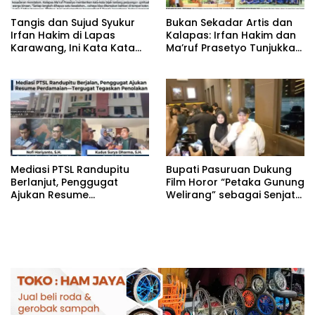
‎Tangis dan Sujud Syukur
‎Bukan Sekadar Artis dan
Irfan Hakim di Lapas
Kalapas: Irfan Hakim dan
Karawang, Ini Kata Kata
Ma’ruf Prasetyo Tunjukkan
Bijak Kalapas
Makna Kasih Sayang di
LASKAR Farm
‎Mediasi PTSL Randupitu
‎Bupati Pasuruan Dukung
Berlanjut, Penggugat
Film Horor “Petaka Gunung
Ajukan Resume
Welirang” sebagai Senjata
Perdamaian Tergugat
Promosi Wisata
Tegaskan Penolakan