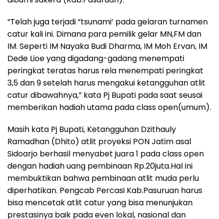
“Telah juga terjadi “tsunami’ pada gelaran turnamen
catur kali ini. Dimana para pemilik gelar MN,FM dan
IM. Seperti IM Nayaka Budi Dharma, IM Moh Ervan, IM
Dede Lioe yang digadang-gadang menempati
peringkat teratas harus rela menempati peringkat
3,5 dan 9 setelah harus mengakui ketangguhan atlit
catur dibawahnya,” kata Pj Bupati pada saat seusai
memberikan hadiah utama pada class open(umum).
Masih kata Pj Bupati, Ketangguhan Dzithauly
Ramadhan (Dhito) atlit proyeksi PON Jatim asal
Sidoarjo berhasil menyabet juara 1 pada class open
dengan hadiah uang pembinaan Rp.20juta.Hal ini
membuktikan bahwa pembinaan atlit muda perlu
diperhatikan. Pengcab Percasi Kab.Pasuruan harus
bisa mencetak atlit catur yang bisa menunjukan
prestasinya baik pada even lokal, nasional dan