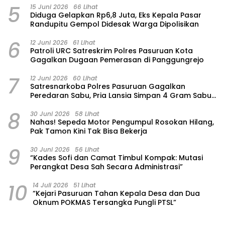
5
15 Juni 2026
66 Lihat
‎Diduga Gelapkan Rp6,8 Juta, Eks Kepala Pasar
Randupitu Gempol Didesak Warga Dipolisikan
6
12 Juni 2026
61 Lihat
Patroli URC Satreskrim Polres Pasuruan Kota
Gagalkan Dugaan Pemerasan di Panggungrejo
7
12 Juni 2026
60 Lihat
Satresnarkoba Polres Pasuruan Gagalkan
Peredaran Sabu, Pria Lansia Simpan 4 Gram Sabu
di Gorden Rumahnya
8
30 Juni 2026
58 Lihat
‎Nahas! Sepeda Motor Pengumpul Rosokan Hilang,
Pak Tamon Kini Tak Bisa Bekerja
9
30 Juni 2026
56 Lihat
“Kades Sofi dan Camat Timbul Kompak: Mutasi
Perangkat Desa Sah Secara Administrasi”
10
14 Juli 2026
51 Lihat
“Kejari Pasuruan Tahan Kepala Desa dan Dua
Oknum POKMAS Tersangka Pungli PTSL”