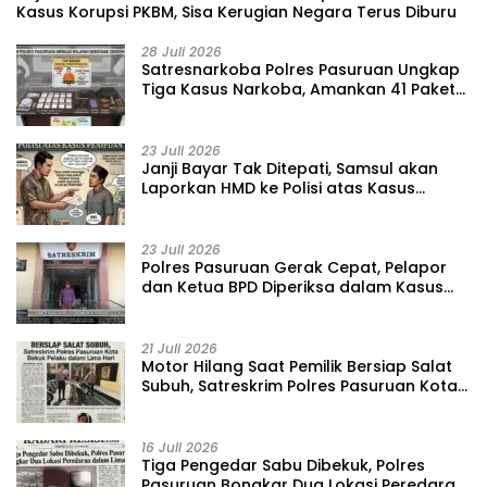
Kasus Korupsi PKBM, Sisa Kerugian Negara Terus Diburu
28 Juli 2026
‎Satresnarkoba Polres Pasuruan Ungkap
Tiga Kasus Narkoba, Amankan 41 Paket
Sabu dari Tiga Lokasi
23 Juli 2026
‎Janji Bayar Tak Ditepati, Samsul akan
Laporkan HMD ke Polisi atas Kasus
Penipuan Barang
23 Juli 2026
‎Polres Pasuruan Gerak Cepat, Pelapor
dan Ketua BPD Diperiksa dalam Kasus
Dugaan Penggelapan Kas Pasar Desa
Randupitu ‎
21 Juli 2026
‎Motor Hilang Saat Pemilik Bersiap Salat
Subuh, Satreskrim Polres Pasuruan Kota
Bekuk Pelaku dalam Lima Hari
16 Juli 2026
Tiga Pengedar Sabu Dibekuk, Polres
Pasuruan Bongkar Dua Lokasi Peredaran