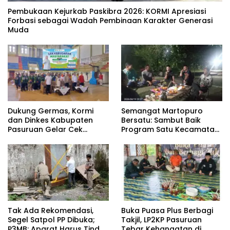
‎Pembukaan Kejurkab Paskibra 2026: KORMI Apresiasi
Forbasi sebagai Wadah Pembinaan Karakter Generasi
Muda
Dukung Germas, Kormi
Semangat Martopuro
dan Dinkes Kabupaten
Bersatu: Sambut Baik
Pasuruan Gelar Cek
Program Satu Kecamatan
Kebugaran Masyarakat
Satu Pelatih Demi
Kebangkitan Persekabpas
‎Tak Ada Rekomendasi,
‎Buka Puasa Plus Berbagi
Segel Satpol PP Dibuka;
Takjil, LP2KP Pasuruan
P3MB: Aparat Harus Tindak
Tebar Kehangatan di