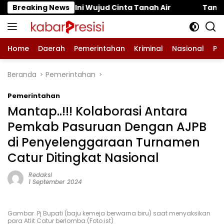
Langsung
d Cinta Tanah Air
Breaking News
Tanaman Tomat di Pungging Tu
ke
konten
Home
Daerah
Pemerintahan
Kriminal
Nasional
Pe
Beranda
Pemerintahan
Pemerintahan
Mantap..!!! Kolaborasi Antara
Pemkab Pasuruan Dengan AJPB
di Penyelenggaraan Turnamen
Catur Ditingkat Nasional
Redaksi
1 September 2024
Gambar. Pj Bupati (baju kemeja berwarna biru) saat menyaksikan
para Atlit Catur berlomba.(Foto.ist)