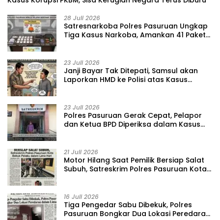
28 Juli 2026
‎Satresnarkoba Polres Pasuruan Ungkap
Tiga Kasus Narkoba, Amankan 41 Paket
Sabu dari Tiga Lokasi
23 Juli 2026
‎Janji Bayar Tak Ditepati, Samsul akan
Laporkan HMD ke Polisi atas Kasus
Penipuan Barang
23 Juli 2026
‎Polres Pasuruan Gerak Cepat, Pelapor
dan Ketua BPD Diperiksa dalam Kasus
Dugaan Penggelapan Kas Pasar Desa
Randupitu ‎
21 Juli 2026
‎Motor Hilang Saat Pemilik Bersiap Salat
Subuh, Satreskrim Polres Pasuruan Kota
Bekuk Pelaku dalam Lima Hari
16 Juli 2026
Tiga Pengedar Sabu Dibekuk, Polres
Pasuruan Bongkar Dua Lokasi Peredaran