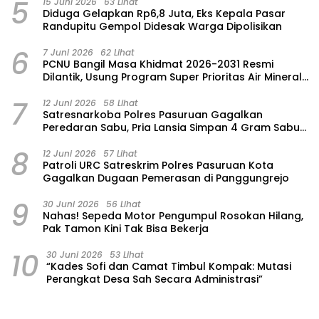
5
15 Juni 2026
63 Lihat
‎Diduga Gelapkan Rp6,8 Juta, Eks Kepala Pasar
Randupitu Gempol Didesak Warga Dipolisikan
6
7 Juni 2026
62 Lihat
‎PCNU Bangil Masa Khidmat 2026-2031 Resmi
Dilantik, Usung Program Super Prioritas Air Mineral
“Nuansa”
7
12 Juni 2026
58 Lihat
Satresnarkoba Polres Pasuruan Gagalkan
Peredaran Sabu, Pria Lansia Simpan 4 Gram Sabu
di Gorden Rumahnya
8
12 Juni 2026
57 Lihat
Patroli URC Satreskrim Polres Pasuruan Kota
Gagalkan Dugaan Pemerasan di Panggungrejo
9
30 Juni 2026
56 Lihat
‎Nahas! Sepeda Motor Pengumpul Rosokan Hilang,
Pak Tamon Kini Tak Bisa Bekerja
10
30 Juni 2026
53 Lihat
“Kades Sofi dan Camat Timbul Kompak: Mutasi
Perangkat Desa Sah Secara Administrasi”