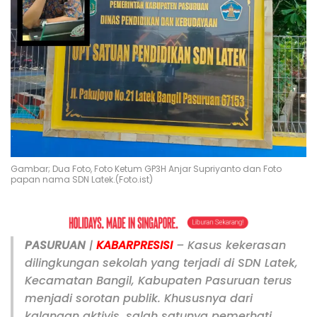
Gambar; Dua Foto, Foto Ketum GP3H Anjar Supriyanto dan Foto
papan nama SDN Latek.(Foto.ist)
PASURUAN
|
KABARPRESISI
– Kasus kekerasan
dilingkungan sekolah yang terjadi di SDN Latek,
Kecamatan Bangil, Kabupaten Pasuruan terus
menjadi sorotan publik. Khususnya dari
kalangan aktivis, salah satunya pemerhati