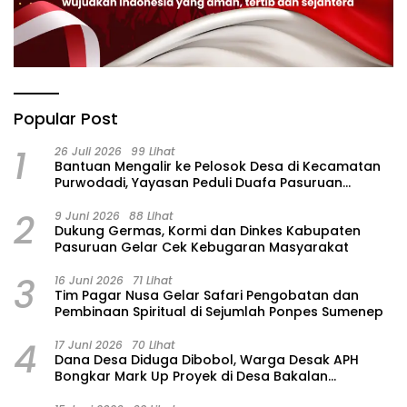
Popular Post
1
26 Juli 2026
99 Lihat
‎Bantuan Mengalir ke Pelosok Desa di Kecamatan
Purwodadi, Yayasan Peduli Duafa Pasuruan
Hadirkan Air Bersih dan Sembako
2
9 Juni 2026
88 Lihat
Dukung Germas, Kormi dan Dinkes Kabupaten
Pasuruan Gelar Cek Kebugaran Masyarakat
3
16 Juni 2026
71 Lihat
Tim Pagar Nusa Gelar Safari Pengobatan dan
Pembinaan Spiritual di Sejumlah Ponpes Sumenep
4
17 Juni 2026
70 Lihat
Dana Desa Diduga Dibobol, Warga Desak APH
Bongkar Mark Up Proyek di Desa Bakalan
Purwosari