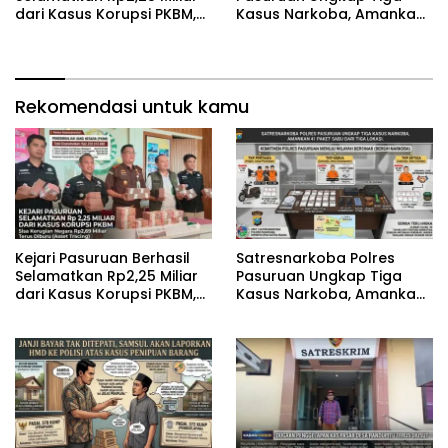
dari Kasus Korupsi PKBM,
Kasus Narkoba, Amankan
Sisa Kerugian Negara
41 Paket Sabu dari Tiga
Terus Diburu
Lokasi
Rekomendasi untuk kamu
Kejari Pasuruan Berhasil
‎Satresnarkoba Polres
Selamatkan Rp2,25 Miliar
Pasuruan Ungkap Tiga
dari Kasus Korupsi PKBM,
Kasus Narkoba, Amankan
Sisa Kerugian Negara
41 Paket Sabu dari Tiga
Terus Diburu
Lokasi