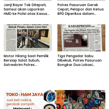
‎Janji Bayar Tak Ditepati,
‎Polres Pasuruan Gerak
Samsul akan Laporkan
Cepat, Pelapor dan Ketua
HMD ke Polisi atas Kasus
BPD Diperiksa dalam
Penipuan Barang
Kasus Dugaan
Penggelapan Kas Pasar
Desa Randupitu ‎
‎Motor Hilang Saat Pemilik
Tiga Pengedar Sabu
Bersiap Salat Subuh,
Dibekuk, Polres Pasuruan
Satreskrim Polres
Bongkar Dua Lokasi
Pasuruan Kota Bekuk
Peredaran dalam Lima
Pelaku dalam Lima Hari
Hari