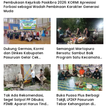
‎Pembukaan Kejurkab Paskibra 2026: KORMI Apresiasi
Forbasi sebagai Wadah Pembinaan Karakter Generasi
Muda
Dukung Germas, Kormi
Semangat Martopuro
dan Dinkes Kabupaten
Bersatu: Sambut Baik
Pasuruan Gelar Cek
Program Satu Kecamatan
Kebugaran Masyarakat
Satu Pelatih Demi
Kebangkitan Persekabpas
‎Tak Ada Rekomendasi,
‎Buka Puasa Plus Berbagi
Segel Satpol PP Dibuka;
Takjil, LP2KP Pasuruan
P3MB: Aparat Harus Tindak
Tebar Kehangatan di