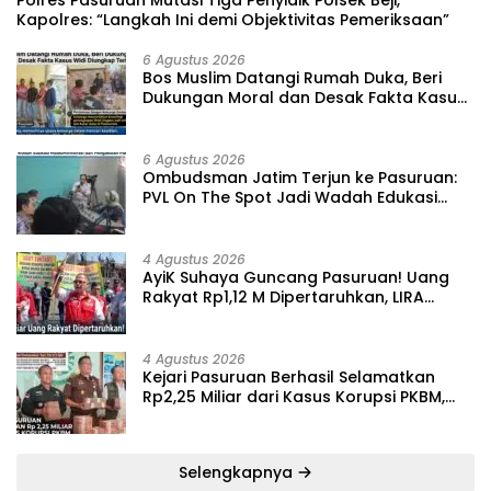
‎Polres Pasuruan Mutasi Tiga Penyidik Polsek Beji,
Kapolres: “Langkah Ini demi Objektivitas Pemeriksaan”
6 Agustus 2026
‎Bos Muslim Datangi Rumah Duka, Beri
Dukungan Moral dan Desak Fakta Kasus
Widi Diungkap Terbuka
6 Agustus 2026
‎Ombudsman Jatim Terjun ke Pasuruan:
PVL On The Spot Jadi Wadah Edukasi
Maladministrasi dan Pengaduan Publik
4 Agustus 2026
‎AyiK Suhaya Guncang Pasuruan! Uang
Rakyat Rp1,12 M Dipertaruhkan, LIRA
Desak Audit Total Barak Dalmas Polres
4 Agustus 2026
Kejari Pasuruan Berhasil Selamatkan
Rp2,25 Miliar dari Kasus Korupsi PKBM,
Sisa Kerugian Negara Terus Diburu
Selengkapnya