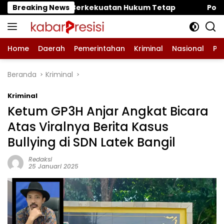
Langsung
atan Hukum Tetap
Breaking News
‎Polres Pasuruan Mutasi Tiga Pen
ke
konten
Home
Daerah
Pemerintahan
Kriminal
Nasional
Pe
Beranda
Kriminal
Kriminal
Ketum GP3H Anjar Angkat Bicara
Atas Viralnya Berita Kasus
Bullying di SDN Latek Bangil
Redaksi
25 Januari 2025