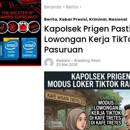
Beranda
Berita
Berita
,
Kabar Presisi
,
Kriminal
,
Nasional
‎Kapolsek Prigen Pas
Lowongan Kerja TikT
Pasuruan ‎
Redaksi
-
Breaking News
23 Mei 2026