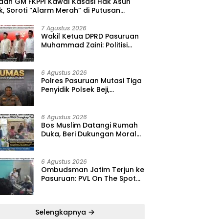
 dan GM FKPPI Kawal Kasasi Hak Asuh
, Soroti “Alarm Merah” di Putusan
ing ‎
7 Agustus 2026
‎Wakil Ketua DPRD Pasuruan
Muhammad Zaini: Politisi
Kalem yang Selalu Hadir di
Tengah Lantunan Sholawat
dan Masyarakat ‎
6 Agustus 2026
‎Polres Pasuruan Mutasi Tiga
Penyidik Polsek Beji,
Kapolres: “Langkah Ini demi
Objektivitas Pemeriksaan”
6 Agustus 2026
‎Bos Muslim Datangi Rumah
Duka, Beri Dukungan Moral
dan Desak Fakta Kasus Widi
Diungkap Terbuka
6 Agustus 2026
‎Ombudsman Jatim Terjun ke
Pasuruan: PVL On The Spot
Jadi Wadah Edukasi
Maladministrasi dan
Pengaduan Publik
Selengkapnya