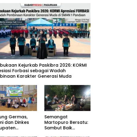
mbukaan Kejurkab Paskibra 2026: KORMI
esiasi Forbasi sebagai Wadah
binaan Karakter Generasi Muda
ung Germas,
Semangat
mi dan Dinkes
Martopuro Bersatu:
upaten
Sambut Baik
uruan Gelar Cek
Program Satu