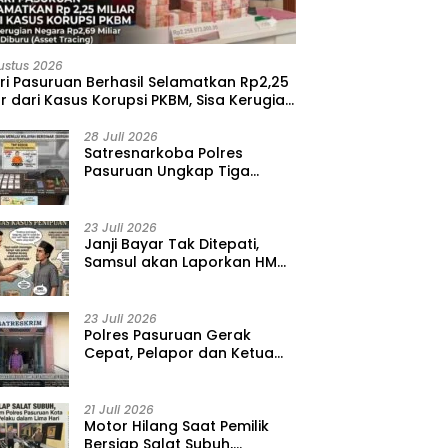
ustus 2026
ri Pasuruan Berhasil Selamatkan Rp2,25
ar dari Kasus Korupsi PKBM, Sisa Kerugian
ara Terus Diburu
28 Juli 2026
‎Satresnarkoba Polres
Pasuruan Ungkap Tiga
Kasus Narkoba, Amankan 41
Paket Sabu dari Tiga Lokasi
23 Juli 2026
‎Janji Bayar Tak Ditepati,
Samsul akan Laporkan HMD
ke Polisi atas Kasus
Penipuan Barang
23 Juli 2026
‎Polres Pasuruan Gerak
Cepat, Pelapor dan Ketua
BPD Diperiksa dalam Kasus
Dugaan Penggelapan Kas
Pasar Desa Randupitu ‎
21 Juli 2026
‎Motor Hilang Saat Pemilik
Bersiap Salat Subuh,