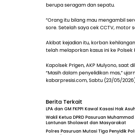
berupa seragam dan sepatu.
‎”Orang itu bilang mau mengambil se
sore. Setelah saya cek CCTV, motor s
‎Akibat kejadian itu, korban kehilang
telah melaporkan kasus ini ke Polsek 
‎Kapolsek Prigen, AKP Mulyono, saat 
“Masih dalam penyelidikan mas,” uja
kabarpresisi.com, Sabtu (23/05/202
Berita Terkait
‎LPA dan GM FKPPI Kawal Kasasi Hak Asuh
‎Wakil Ketua DPRD Pasuruan Muhammad Zai
Lantunan Sholawat dan Masyarakat ‎
‎Polres Pasuruan Mutasi Tiga Penyidik Pol