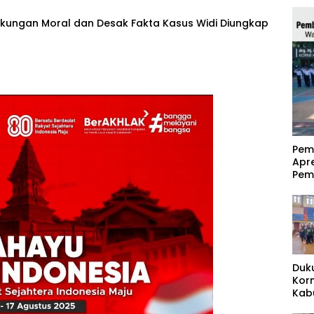
Dukungan Moral dan Desak Fakta Kasus Widi Diungkap
‎Pe
Apr
Pem
Duk
Kor
Kab
Pas