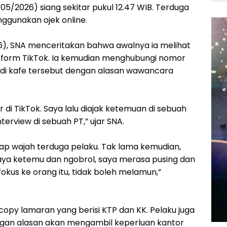
5/2026) siang sekitar pukul 12.47 WIB. Terduga
nggunakan ojek online.
6), SNA menceritakan bahwa awalnya ia melihat
tform TikTok. Ia kemudian menghubungi nomor
 di kafe tersebut dengan alasan wawancara
er di TikTok. Saya lalu diajak ketemuan di sebuah
nterview di sebuah PT,” ujar SNA.
ap wajah terduga pelaku. Tak lama kemudian,
aya ketemu dan ngobrol, saya merasa pusing dan
fokus ke orang itu, tidak boleh melamun,”
opy lamaran yang berisi KTP dan KK. Pelaku juga
gan alasan akan mengambil keperluan kantor