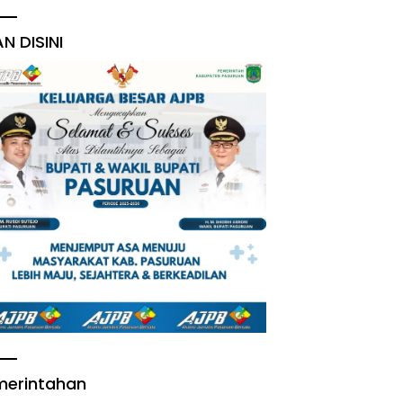
AN DISINI
merintahan