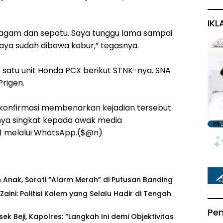
IKL
ragam dan sepatu. Saya tunggu lama sampai
aya sudah dibawa kabur,” tegasnya.
an satu unit Honda PCX berikut STNK-nya. SNA
Prigen.
dikonfirmasi membenarkan kejadian tersebut.
rnya singkat kepada awak media
6) melalui WhatsApp.($@n)
 Anak, Soroti “Alarm Merah” di Putusan Banding ‎
ni: Politisi Kalem yang Selalu Hadir di Tengah
Pe
sek Beji, Kapolres: “Langkah Ini demi Objektivitas