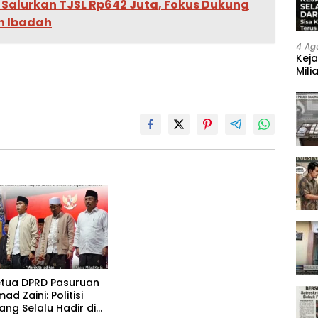
 Salurkan TJSL Rp642 Juta, Fokus Dukung
h Ibadah
4 Ag
Keja
Mili
Neg
Ketua DPRD Pasuruan
 Zaini: Politisi
ng Selalu Hadir di