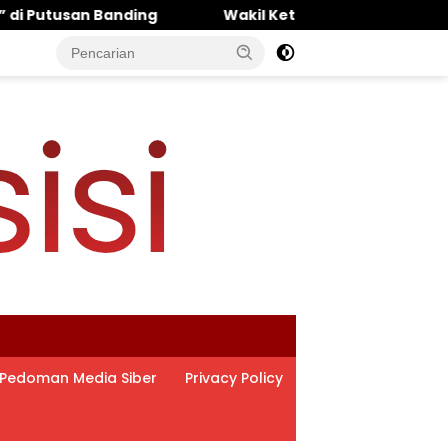
akil Ketua DPRD Pasuruan Muhammad Zaini: Politisi Kalem y
Pedoman Media Siber
Privacy Policy