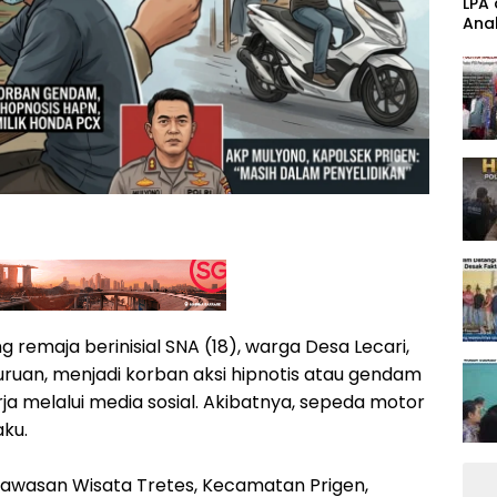
‎LPA
Anak
Band
 remaja berinisial SNA (18), warga Desa Lecari,
uan, menjadi korban aksi hipnotis atau gendam
 melalui media sosial. Akibatnya, sepeda motor
aku.
di kawasan Wisata Tretes, Kecamatan Prigen,