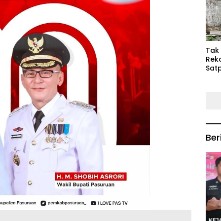
Keb
Mas
‎Tak
Rek
Satp
P3M
Tin
Ber