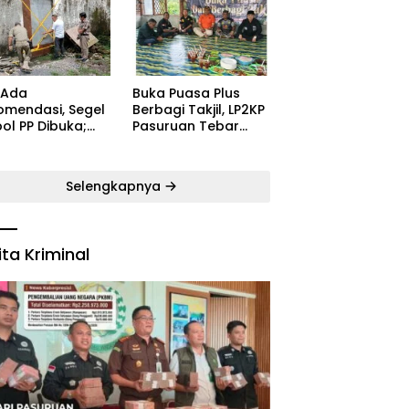
ugaran
Kecamatan Satu
yarakat
Pelatih Demi
Kebangkitan
Persekabpas
 Ada
‎Buka Puasa Plus
omendasi, Segel
Berbagi Takjil, LP2KP
ol PP Dibuka;
Pasuruan Tebar
B: Aparat Harus
Kehangatan di
dak Tegas Pelaku
Bulan Ramadan
Selengkapnya
ita Kriminal