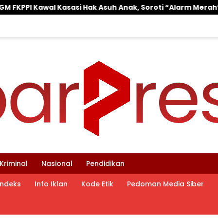
Anak, Soroti “Alarm Merah” di Putusan Banding ‎
‎W
Kriminal
Nasional
Pendidikan
Indeks
Info Iklan
Kode Etik
Pedoman Media Siber