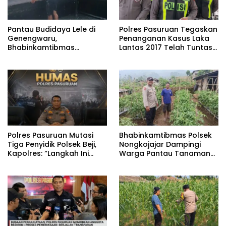
Pantau Budidaya Lele di
Polres Pasuruan Tegaskan
Genengwaru,
Penanganan Kasus Laka
Bhabinkamtibmas
Lantas 2017 Telah Tuntas
Pastikan Pertumbuhan
dan Berkekuatan Hukum
Ikan Berjalan Baik
Tetap
‎Polres Pasuruan Mutasi
Bhabinkamtibmas Polsek
Tiga Penyidik Polsek Beji,
Nongkojajar Dampingi
Kapolres: “Langkah Ini
Warga Pantau Tanaman
demi Objektivitas
Tomat Dukung Program
Pemeriksaan”
Ketahanan Pangan
Nasional