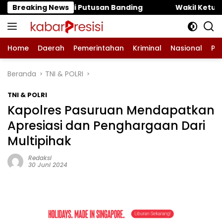
Langsung
usan Banding ‎
Breaking News
‎Wakil Ketua DPRD Pasuruan Muhammad
ke
konten
Home
Daerah
Pemerintahan
Kriminal
Nasional
Pe
Beranda
TNI & POLRI
TNI & POLRI
Kapolres Pasuruan Mendapatkan
Apresiasi dan Penghargaan Dari
Multipihak
Redaksi
30 Juni 2024