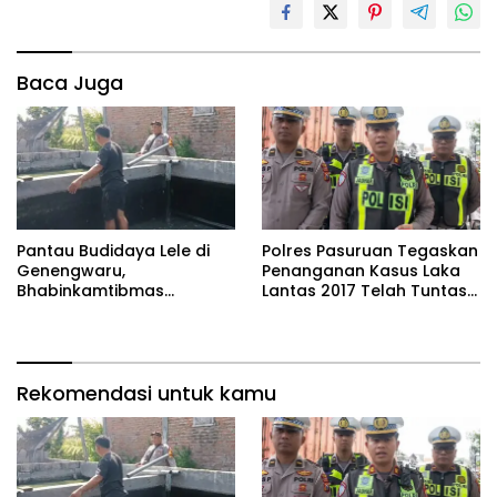
Baca Juga
Pantau Budidaya Lele di
Polres Pasuruan Tegaskan
Genengwaru,
Penanganan Kasus Laka
Bhabinkamtibmas
Lantas 2017 Telah Tuntas
Pastikan Pertumbuhan
dan Berkekuatan Hukum
Ikan Berjalan Baik
Tetap
Rekomendasi untuk kamu