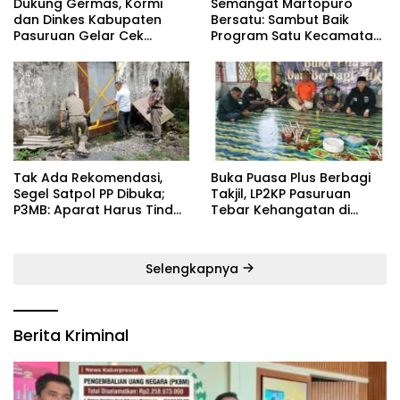
Dukung Germas, Kormi
Semangat Martopuro
dan Dinkes Kabupaten
Bersatu: Sambut Baik
Pasuruan Gelar Cek
Program Satu Kecamatan
Kebugaran Masyarakat
Satu Pelatih Demi
Kebangkitan Persekabpas
‎Tak Ada Rekomendasi,
‎Buka Puasa Plus Berbagi
Segel Satpol PP Dibuka;
Takjil, LP2KP Pasuruan
P3MB: Aparat Harus Tindak
Tebar Kehangatan di
Tegas Pelaku ‎
Bulan Ramadan
Selengkapnya
Berita Kriminal