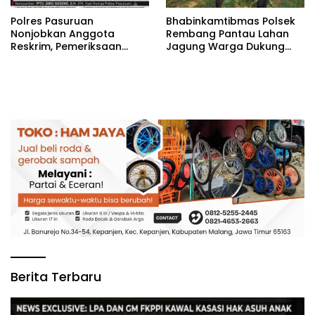
‎Polres Pasuruan
Bhabinkamtibmas Polsek
Nonjobkan Anggota
Rembang Pantau Lahan
Reskrim, Pemeriksaan
Jagung Warga Dukung
Dugaan Penganiayaan
Asta Cita Ketahanan
Berjalan Transparan
Pangan
Berita Terbaru