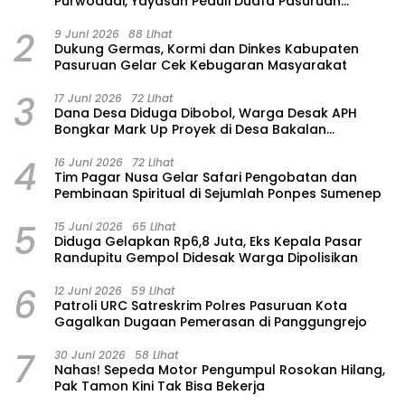
Purwodadi, Yayasan Peduli Duafa Pasuruan
Hadirkan Air Bersih dan Sembako
2
9 Juni 2026
88 Lihat
Dukung Germas, Kormi dan Dinkes Kabupaten
Pasuruan Gelar Cek Kebugaran Masyarakat
3
17 Juni 2026
72 Lihat
Dana Desa Diduga Dibobol, Warga Desak APH
Bongkar Mark Up Proyek di Desa Bakalan
Purwosari
4
16 Juni 2026
72 Lihat
Tim Pagar Nusa Gelar Safari Pengobatan dan
Pembinaan Spiritual di Sejumlah Ponpes Sumenep
5
15 Juni 2026
65 Lihat
‎Diduga Gelapkan Rp6,8 Juta, Eks Kepala Pasar
Randupitu Gempol Didesak Warga Dipolisikan
6
12 Juni 2026
59 Lihat
Patroli URC Satreskrim Polres Pasuruan Kota
Gagalkan Dugaan Pemerasan di Panggungrejo
7
30 Juni 2026
58 Lihat
‎Nahas! Sepeda Motor Pengumpul Rosokan Hilang,
Pak Tamon Kini Tak Bisa Bekerja