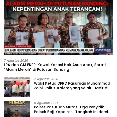
7 Agustus 2026
‎LPA dan GM FKPPI Kawal Kasasi Hak Asuh Anak, Soroti
“Alarm Merah” di Putusan Banding ‎
7 Agustus 2026
‎Wakil Ketua DPRD Pasuruan Muhammad
Zaini: Politisi Kalem yang Selalu Hadir di
Tengah Lantunan Sholawat dan
Masyarakat ‎
6 Agustus 2026
‎Polres Pasuruan Mutasi Tiga Penyidik
Polsek Beji, Kapolres: “Langkah Ini demi
Objektivitas Pemeriksaan”