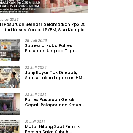
ustus 2026
ri Pasuruan Berhasil Selamatkan Rp2,25
ar dari Kasus Korupsi PKBM, Sisa Kerugian
ara Terus Diburu
28 Juli 2026
‎Satresnarkoba Polres
Pasuruan Ungkap Tiga
Kasus Narkoba, Amankan 41
Paket Sabu dari Tiga Lokasi
23 Juli 2026
‎Janji Bayar Tak Ditepati,
Samsul akan Laporkan HMD
ke Polisi atas Kasus
Penipuan Barang
23 Juli 2026
‎Polres Pasuruan Gerak
Cepat, Pelapor dan Ketua
BPD Diperiksa dalam Kasus
Dugaan Penggelapan Kas
Pasar Desa Randupitu ‎
21 Juli 2026
‎Motor Hilang Saat Pemilik
Bersiap Salat Subuh,