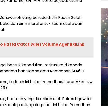
y Purnomo, S.H., M.H., serta pejabat utama
Munawaroh yang berada di Jln Raden Saleh,
ako dan air mineral untuk kaum duafa dan
ut.
o Hatta Catat Sales Volume AgenBRILink
agai bentuk kepedulian Institusi Polri kepada
k menerima bantuan selama Ramadhan 1446 H.
sama, terlebih ini bulan Ramadhan,” tutur AKBP Dwi
025)
ap, bantuan yang diberikan oleh Polres Ngawi ini
-anak panti, apalagi saat ini bulan Ramadhan.