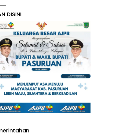
AN DISINI
merintahan