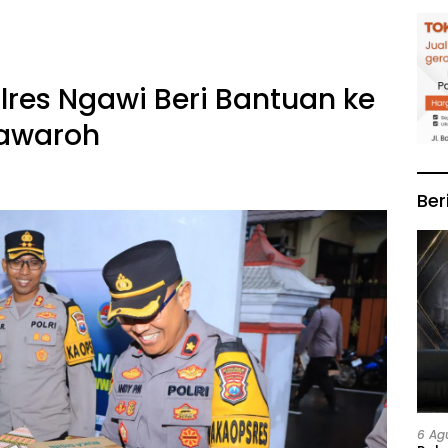
lres Ngawi Beri Bantuan ke
nawaroh
Ber
6 Ag