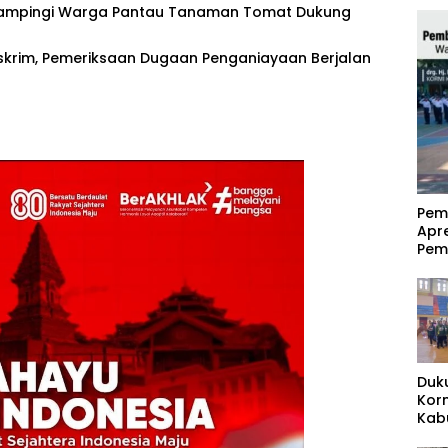
Dampingi Warga Pantau Tanaman Tomat Dukung
skrim, Pemeriksaan Dugaan Penganiayaan Berjalan
‎Pe
Apr
Pem
Duk
Kor
Kab
Pas