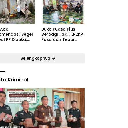
ugaran
Kecamatan Satu
yarakat
Pelatih Demi
Kebangkitan
Persekabpas
 Ada
‎Buka Puasa Plus
omendasi, Segel
Berbagi Takjil, LP2KP
ol PP Dibuka;
Pasuruan Tebar
B: Aparat Harus
Kehangatan di
dak Tegas Pelaku
Bulan Ramadan
Selengkapnya
ita Kriminal