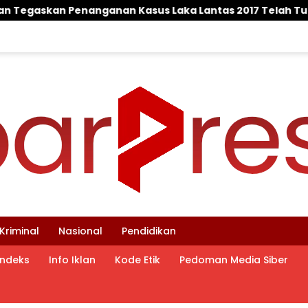
a Lantas 2017 Telah Tuntas dan Berkekuatan Hukum Teta
Kriminal
Nasional
Pendidikan
Indeks
Info Iklan
Kode Etik
Pedoman Media Siber