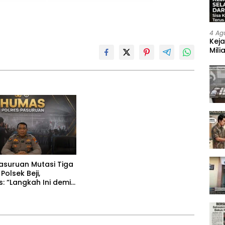
4 Ag
Keja
Mili
Neg
Pasuruan Mutasi Tiga
Polsek Beji,
: “Langkah Ini demi
vitas Pemeriksaan”