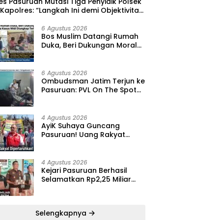
res Pasuruan Mutasi Tiga Penyidik Polsek
, Kapolres: “Langkah Ini demi Objektivitas
eriksaan”
6 Agustus 2026
‎Bos Muslim Datangi Rumah
Duka, Beri Dukungan Moral
dan Desak Fakta Kasus Widi
Diungkap Terbuka
6 Agustus 2026
‎Ombudsman Jatim Terjun ke
Pasuruan: PVL On The Spot
Jadi Wadah Edukasi
Maladministrasi dan
Pengaduan Publik
4 Agustus 2026
‎AyiK Suhaya Guncang
Pasuruan! Uang Rakyat
Rp1,12 M Dipertaruhkan, LIRA
Desak Audit Total Barak
Dalmas Polres
4 Agustus 2026
Kejari Pasuruan Berhasil
Selamatkan Rp2,25 Miliar
dari Kasus Korupsi PKBM,
Sisa Kerugian Negara Terus
Diburu
Selengkapnya