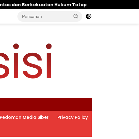
p
‎Polres Pasuruan Mutasi Tiga Penyidik Polsek Beji
Pedoman Media Siber
Privacy Policy