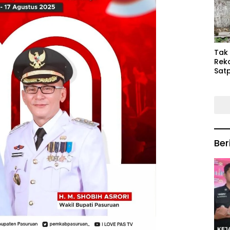
Keb
Mas
‎Tak
Rek
Satp
P3M
Tin
Ber