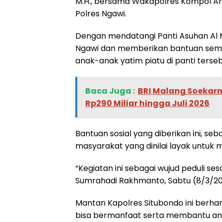
M.H., bersama Wakapolres Kompol And
Polres Ngawi.
Dengan mendatangi Panti Asuhan Al 
Ngawi dan memberikan bantuan semb
anak-anak yatim piatu di panti terseb
Baca Juga :
BRI Malang Soekarn
Rp290 Miliar hingga Juli 2026
Bantuan sosial yang diberikan ini, seb
masyarakat yang dinilai layak untu
“Kegiatan ini sebagai wujud peduli se
Sumrahadi Rakhmanto, Sabtu (8/3/2
Mantan Kapolres Situbondo ini berhar
bisa bermanfaat serta membantu anak