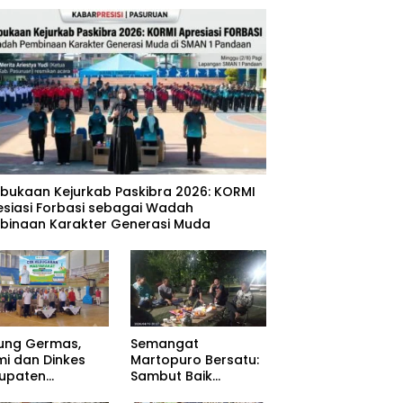
mbukaan Kejurkab Paskibra 2026: KORMI
esiasi Forbasi sebagai Wadah
binaan Karakter Generasi Muda
ung Germas,
Semangat
mi dan Dinkes
Martopuro Bersatu:
upaten
Sambut Baik
uruan Gelar Cek
Program Satu