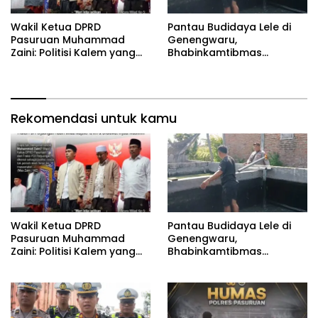
‎Wakil Ketua DPRD
Pantau Budidaya Lele di
Pasuruan Muhammad
Genengwaru,
Zaini: Politisi Kalem yang
Bhabinkamtibmas
Selalu Hadir di Tengah
Pastikan Pertumbuhan
Lantunan Sholawat dan
Ikan Berjalan Baik
Masyarakat ‎
Rekomendasi untuk kamu
‎Wakil Ketua DPRD
Pantau Budidaya Lele di
Pasuruan Muhammad
Genengwaru,
Zaini: Politisi Kalem yang
Bhabinkamtibmas
Selalu Hadir di Tengah
Pastikan Pertumbuhan
Lantunan Sholawat dan
Ikan Berjalan Baik
Masyarakat ‎