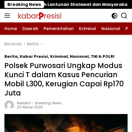
Langsung
tunan Sholawat dan Masyarakat ‎
Breaking News
Pantau Budidaya 
ke
konten
Home
Daerah
Pemerintahan
Kriminal
Nasional
Pe
Beranda
Berita
Berita
,
Kabar Presisi
,
Kriminal
,
Nasional
,
TNI & POLRI
‎Polsek Purwosari Ungkap Modus
Kunci T dalam Kasus Pencurian
Mobil L300, Kerugian Capai Rp170
Juta
Redaksi
-
Breaking News
29 Maret 2026