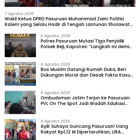
7 Agustus 2026
‎Wakil Ketua DPRD Pasuruan Muhammad Zaini: Politisi
Kalem yang Selalu Hadir di Tengah Lantunan Sholawat
dan Masyarakat ‎
6 Agustus 2026
‎Polres Pasuruan Mutasi Tiga Penyidik
Polsek Beji, Kapolres: “Langkah Ini demi
Objektivitas Pemeriksaan”
6 Agustus 2026
‎Bos Muslim Datangi Rumah Duka, Beri
Dukungan Moral dan Desak Fakta Kasus
Widi Diungkap Terbuka
6 Agustus 2026
‎Ombudsman Jatim Terjun ke Pasuruan:
PVL On The Spot Jadi Wadah Edukasi
Maladministrasi dan Pengaduan Publik
4 Agustus 2026
‎AyiK Suhaya Guncang Pasuruan! Uang
Rakyat Rp1,12 M Dipertaruhkan, LIRA
Desak Audit Total Barak Dalmas Polres