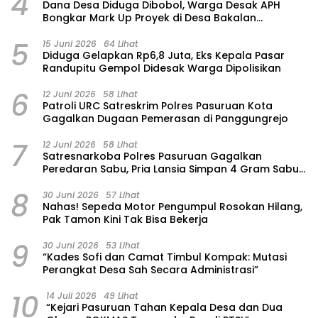
4
Dana Desa Diduga Dibobol, Warga Desak APH
Bongkar Mark Up Proyek di Desa Bakalan
Purwosari
5
15 Juni 2026
64 Lihat
‎Diduga Gelapkan Rp6,8 Juta, Eks Kepala Pasar
Randupitu Gempol Didesak Warga Dipolisikan
6
12 Juni 2026
58 Lihat
Patroli URC Satreskrim Polres Pasuruan Kota
Gagalkan Dugaan Pemerasan di Panggungrejo
7
12 Juni 2026
58 Lihat
Satresnarkoba Polres Pasuruan Gagalkan
Peredaran Sabu, Pria Lansia Simpan 4 Gram Sabu
di Gorden Rumahnya
8
30 Juni 2026
57 Lihat
‎Nahas! Sepeda Motor Pengumpul Rosokan Hilang,
Pak Tamon Kini Tak Bisa Bekerja
9
30 Juni 2026
53 Lihat
“Kades Sofi dan Camat Timbul Kompak: Mutasi
Perangkat Desa Sah Secara Administrasi”
10
14 Juli 2026
49 Lihat
“Kejari Pasuruan Tahan Kepala Desa dan Dua