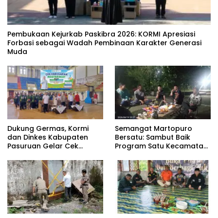
‎Pembukaan Kejurkab Paskibra 2026: KORMI Apresiasi
Forbasi sebagai Wadah Pembinaan Karakter Generasi
Muda
Dukung Germas, Kormi
Semangat Martopuro
dan Dinkes Kabupaten
Bersatu: Sambut Baik
Pasuruan Gelar Cek
Program Satu Kecamatan
Kebugaran Masyarakat
Satu Pelatih Demi
Kebangkitan Persekabpas