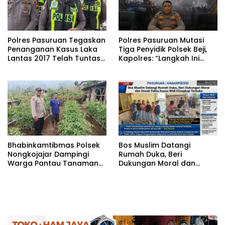
Polres Pasuruan Tegaskan
‎Polres Pasuruan Mutasi
Penanganan Kasus Laka
Tiga Penyidik Polsek Beji,
Lantas 2017 Telah Tuntas
Kapolres: “Langkah Ini
dan Berkekuatan Hukum
demi Objektivitas
Tetap
Pemeriksaan”
Bhabinkamtibmas Polsek
‎Bos Muslim Datangi
Nongkojajar Dampingi
Rumah Duka, Beri
Warga Pantau Tanaman
Dukungan Moral dan
Tomat Dukung Program
Desak Fakta Kasus Widi
Ketahanan Pangan
Diungkap Terbuka
Nasional