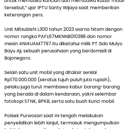
untuk membuka kuncian dan membawa kabur mobil
tersebut,” ujar IPTU Santy Wijaya saat memberikan
keterangan pers.
‎Unit Mitsubishi L300 tahun 2023 warna hitam dengan
nomor rangka PAFL67MKNNB010398 dan nomor
mesin 4NI4UAM7797 itu diketahui milik PT Sido Mulyo
Bayu Aji, sebuah perusahaan yang berdomisili di
Bojonegoro.
‎Selain satu unit mobil yang ditaksir senilai
Rp170.000.000 (seratus tujuh puluh juta rupiah),
pelaku juga turut membawa kabur barang-barang
yang berada di dalam kendaraan, yakni selembar
fotokopi STNK, BPKB, serta satu buah kunci mobil.
‎Polsek Purwosari saat ini tengah melakukan
penyelidikan lebih lanjut, termasuk mengumpulkan