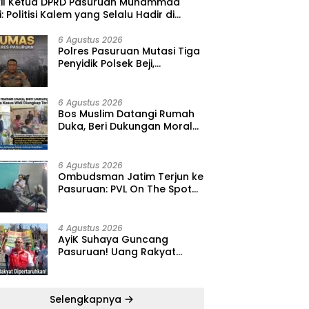
kil Ketua DPRD Pasuruan Muhammad
i: Politisi Kalem yang Selalu Hadir di
gah Lantunan Sholawat dan Masyarakat
6 Agustus 2026
‎Polres Pasuruan Mutasi Tiga
Penyidik Polsek Beji,
Kapolres: “Langkah Ini demi
Objektivitas Pemeriksaan”
6 Agustus 2026
‎Bos Muslim Datangi Rumah
Duka, Beri Dukungan Moral
dan Desak Fakta Kasus Widi
Diungkap Terbuka
6 Agustus 2026
‎Ombudsman Jatim Terjun ke
Pasuruan: PVL On The Spot
Jadi Wadah Edukasi
Maladministrasi dan
Pengaduan Publik
4 Agustus 2026
‎AyiK Suhaya Guncang
Pasuruan! Uang Rakyat
Rp1,12 M Dipertaruhkan, LIRA
Desak Audit Total Barak
Dalmas Polres
Selengkapnya