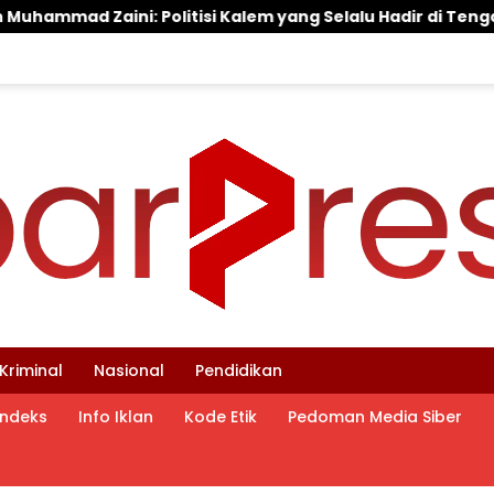
yang Selalu Hadir di Tengah Lantunan Sholawat dan Masyar
Kriminal
Nasional
Pendidikan
Indeks
Info Iklan
Kode Etik
Pedoman Media Siber