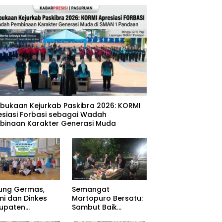
mbukaan Kejurkab Paskibra 2026: KORMI
esiasi Forbasi sebagai Wadah
binaan Karakter Generasi Muda
ung Germas,
Semangat
mi dan Dinkes
Martopuro Bersatu:
upaten
Sambut Baik
uruan Gelar Cek
Program Satu