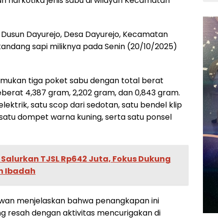
 narkotika jenis sabu di wilayah Kecamatan
ga Dusun Dayurejo, Desa Dayurejo, Kecamatan
kandang sapi miliknya pada Senin (20/10/2025)
emukan tiga poket sabu dengan total berat
berat 4,387 gram, 2,202 gram, dan 0,843 gram.
 elektrik, satu scop dari sedotan, satu bendel klip
, satu dompet warna kuning, serta satu ponsel
 Salurkan TJSL Rp642 Juta, Fokus Dukung
h Ibadah
Irwan menjelaskan bahwa penangkapan ini
g resah dengan aktivitas mencurigakan di