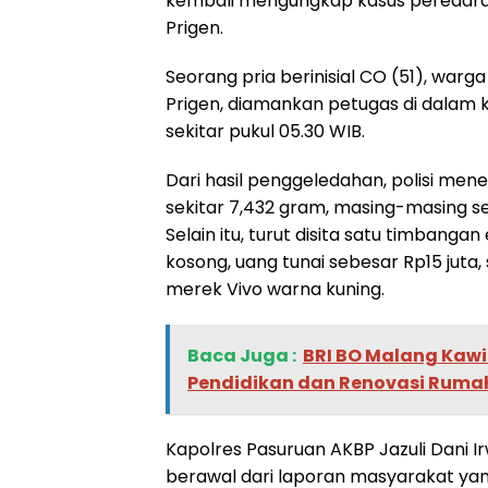
kembali mengungkap kasus peredaran
Prigen.
Seorang pria berinisial CO (51), war
Prigen, diamankan petugas di dalam 
sekitar pukul 05.30 WIB.
Dari hasil penggeledahan, polisi men
sekitar 7,432 gram, masing-masing se
Selain itu, turut disita satu timbangan
kosong, uang tunai sebesar Rp15 juta
merek Vivo warna kuning.
Baca Juga :
BRI BO Malang Kawi
Pendidikan dan Renovasi Ruma
Kapolres Pasuruan AKBP Jazuli Dani 
berawal dari laporan masyarakat yan