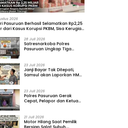
ustus 2026
ri Pasuruan Berhasil Selamatkan Rp2,25
ar dari Kasus Korupsi PKBM, Sisa Kerugian
ara Terus Diburu
28 Juli 2026
‎Satresnarkoba Polres
Pasuruan Ungkap Tiga
Kasus Narkoba, Amankan 41
Paket Sabu dari Tiga Lokasi
23 Juli 2026
‎Janji Bayar Tak Ditepati,
Samsul akan Laporkan HMD
ke Polisi atas Kasus
Penipuan Barang
23 Juli 2026
‎Polres Pasuruan Gerak
Cepat, Pelapor dan Ketua
BPD Diperiksa dalam Kasus
Dugaan Penggelapan Kas
Pasar Desa Randupitu ‎
21 Juli 2026
‎Motor Hilang Saat Pemilik
Bersiap Salat Subuh,