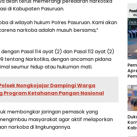
a akan terus memerangi peredaran narkotika
asi di Kabupaten Pasuruan.
oba di wilayah hukum Polres Pasuruan. Kami akan
t, karena narkoba adalah musuh bersama,”
dengan Pasal 114 ayat (2) dan Pasal 112 ayat (2)
 tentang Narkotika, dengan ancaman pidana
‎Pe
imal seumur hidup atau hukuman mati.
Apr
Pem
olsek Nongkojajar Dampingi Warga
 Program Ketahanan Pangan Nasional
untuk membongkar jaringan pemasok yang
Duk
a mengimbau masyarakat agar aktif melaporkan
Kor
aan narkoba di lingkungannya.
Kab
Pas