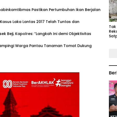
Keb
Mas
habinkamtibmas Pastikan Pertumbuhan Ikan Berjalan
asus Laka Lantas 2017 Telah Tuntas dan
‎Tak
Rek
sek Beji, Kapolres: “Langkah Ini demi Objektivitas
Satp
P3M
Tin
Dampingi Warga Pantau Tanaman Tomat Dukung
Ber