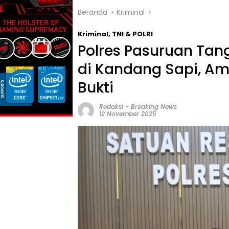
Beranda
Kriminal
Kriminal
,
TNI & POLRI
Polres Pasuruan Tan
di Kandang Sapi, A
Bukti
Redaksi
-
Breaking News
12 November 2025