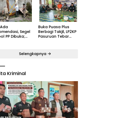
ugaran
Kecamatan Satu
yarakat
Pelatih Demi
Kebangkitan
Persekabpas
 Ada
‎Buka Puasa Plus
omendasi, Segel
Berbagi Takjil, LP2KP
ol PP Dibuka;
Pasuruan Tebar
B: Aparat Harus
Kehangatan di
dak Tegas Pelaku
Bulan Ramadan
Selengkapnya
ita Kriminal