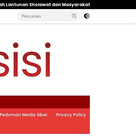
akat ‎
Pantau Budidaya Lele di Genengwaru, Bhab
Pedoman Media Siber
Privacy Policy