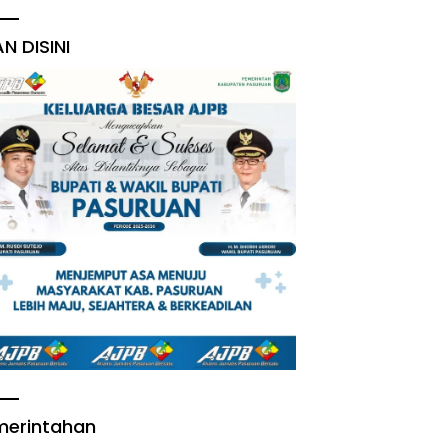
AN DISINI
merintahan