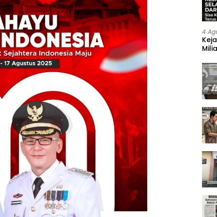
4 Ag
Keja
Mili
Neg