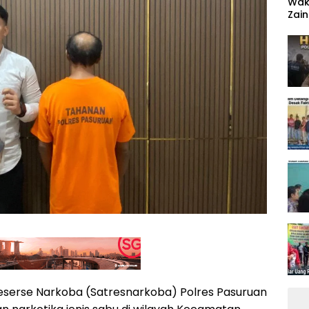
‎Wa
Zain
Ten
eserse Narkoba (Satresnarkoba) Polres Pasuruan