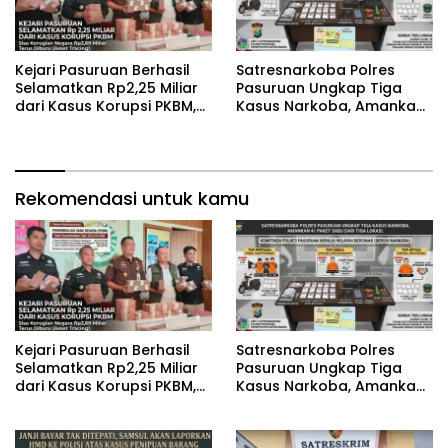
Kejari Pasuruan Berhasil
‎Satresnarkoba Polres
Selamatkan Rp2,25 Miliar
Pasuruan Ungkap Tiga
dari Kasus Korupsi PKBM,
Kasus Narkoba, Amankan
Sisa Kerugian Negara
41 Paket Sabu dari Tiga
Terus Diburu
Lokasi
Rekomendasi untuk kamu
Kejari Pasuruan Berhasil
‎Satresnarkoba Polres
Selamatkan Rp2,25 Miliar
Pasuruan Ungkap Tiga
dari Kasus Korupsi PKBM,
Kasus Narkoba, Amankan
Sisa Kerugian Negara
41 Paket Sabu dari Tiga
Terus Diburu
Lokasi