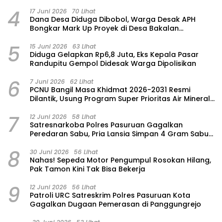
4
17 Juni 2026
70 Lihat
Dana Desa Diduga Dibobol, Warga Desak APH
Bongkar Mark Up Proyek di Desa Bakalan
Purwosari
5
15 Juni 2026
63 Lihat
‎Diduga Gelapkan Rp6,8 Juta, Eks Kepala Pasar
Randupitu Gempol Didesak Warga Dipolisikan
6
7 Juni 2026
62 Lihat
‎PCNU Bangil Masa Khidmat 2026-2031 Resmi
Dilantik, Usung Program Super Prioritas Air Mineral
“Nuansa”
7
12 Juni 2026
58 Lihat
Satresnarkoba Polres Pasuruan Gagalkan
Peredaran Sabu, Pria Lansia Simpan 4 Gram Sabu
di Gorden Rumahnya
8
30 Juni 2026
56 Lihat
‎Nahas! Sepeda Motor Pengumpul Rosokan Hilang,
Pak Tamon Kini Tak Bisa Bekerja
9
12 Juni 2026
56 Lihat
Patroli URC Satreskrim Polres Pasuruan Kota
Gagalkan Dugaan Pemerasan di Panggungrejo