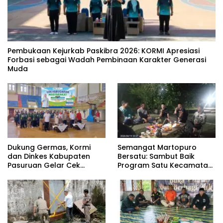
‎Pembukaan Kejurkab Paskibra 2026: KORMI Apresiasi
Forbasi sebagai Wadah Pembinaan Karakter Generasi
Muda
Dukung Germas, Kormi
Semangat Martopuro
dan Dinkes Kabupaten
Bersatu: Sambut Baik
Pasuruan Gelar Cek
Program Satu Kecamatan
Kebugaran Masyarakat
Satu Pelatih Demi
Kebangkitan Persekabpas