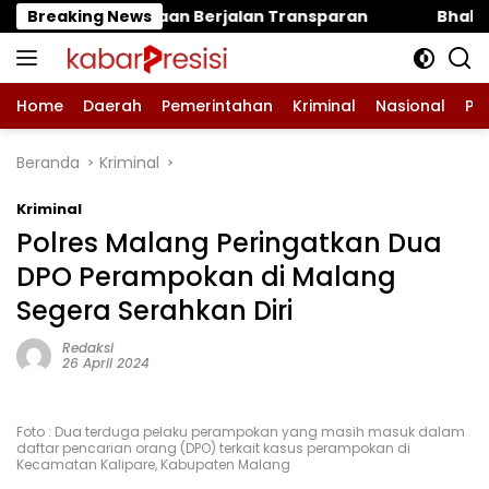
Langsung
rjalan Transparan
Breaking News
Bhabinkamtibmas Polsek Remb
ke
konten
Home
Daerah
Pemerintahan
Kriminal
Nasional
Pe
Beranda
Kriminal
Kriminal
Polres Malang Peringatkan Dua
DPO Perampokan di Malang
Segera Serahkan Diri
Redaksi
26 April 2024
Foto : Dua terduga pelaku perampokan yang masih masuk dalam
daftar pencarian orang (DPO) terkait kasus perampokan di
Kecamatan Kalipare, Kabupaten Malang