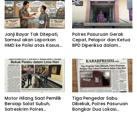
‎Janji Bayar Tak Ditepati,
‎Polres Pasuruan Gerak
Samsul akan Laporkan
Cepat, Pelapor dan Ketua
HMD ke Polisi atas Kasus
BPD Diperiksa dalam
Penipuan Barang
Kasus Dugaan
Penggelapan Kas Pasar
Desa Randupitu ‎
‎Motor Hilang Saat Pemilik
Tiga Pengedar Sabu
Bersiap Salat Subuh,
Dibekuk, Polres Pasuruan
Satreskrim Polres
Bongkar Dua Lokasi
Pasuruan Kota Bekuk
Peredaran dalam Lima
Pelaku dalam Lima Hari
Hari