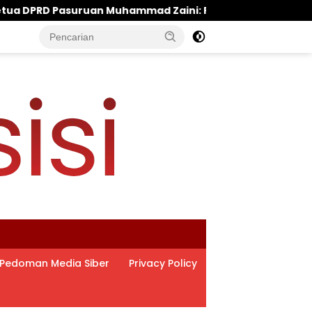
ini: Politisi Kalem yang Selalu Hadir di Tengah Lantunan
Pedoman Media Siber
Privacy Policy