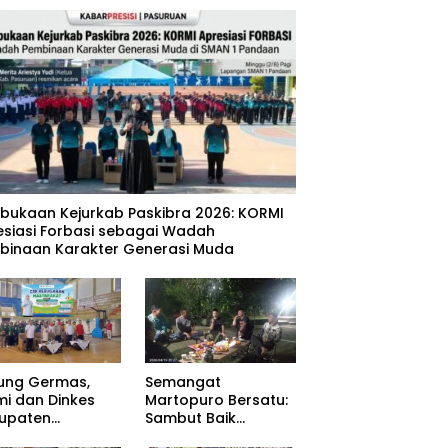
mbukaan Kejurkab Paskibra 2026: KORMI
esiasi Forbasi sebagai Wadah
binaan Karakter Generasi Muda
ung Germas,
Semangat
mi dan Dinkes
Martopuro Bersatu:
upaten
Sambut Baik
uruan Gelar Cek
Program Satu