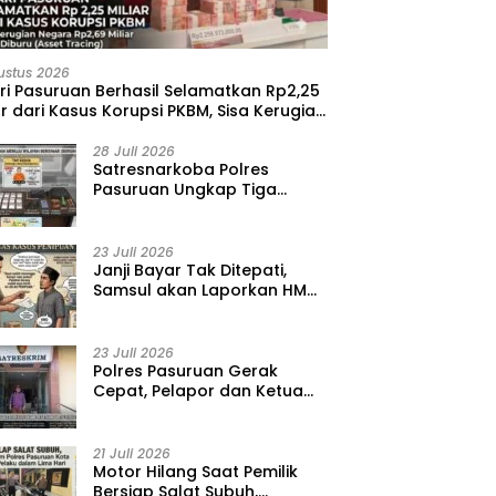
ustus 2026
ri Pasuruan Berhasil Selamatkan Rp2,25
ar dari Kasus Korupsi PKBM, Sisa Kerugian
ara Terus Diburu
28 Juli 2026
‎Satresnarkoba Polres
Pasuruan Ungkap Tiga
Kasus Narkoba, Amankan 41
Paket Sabu dari Tiga Lokasi
23 Juli 2026
‎Janji Bayar Tak Ditepati,
Samsul akan Laporkan HMD
ke Polisi atas Kasus
Penipuan Barang
23 Juli 2026
‎Polres Pasuruan Gerak
Cepat, Pelapor dan Ketua
BPD Diperiksa dalam Kasus
Dugaan Penggelapan Kas
Pasar Desa Randupitu ‎
21 Juli 2026
‎Motor Hilang Saat Pemilik
Bersiap Salat Subuh,