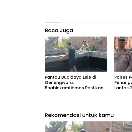
Baca Juga
Pantau Budidaya Lele di
Polres 
Genengwaru,
Penanga
Bhabinkamtibmas Pastikan
Lantas 
Pertumbuhan Ikan Berjalan
dan Ber
Baik
Tetap
Rekomendasi untuk kamu