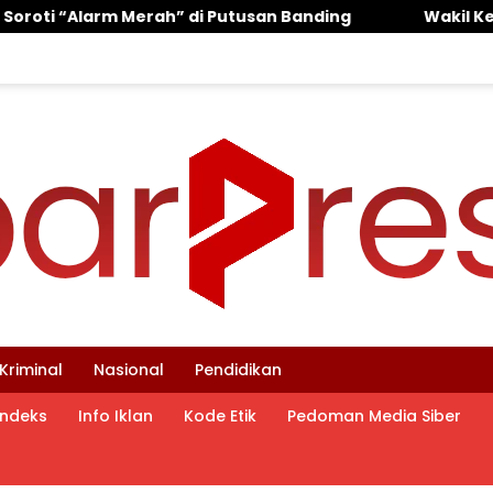
 Banding ‎
‎Wakil Ketua DPRD Pasuruan Muhammad Za
Kriminal
Nasional
Pendidikan
Indeks
Info Iklan
Kode Etik
Pedoman Media Siber