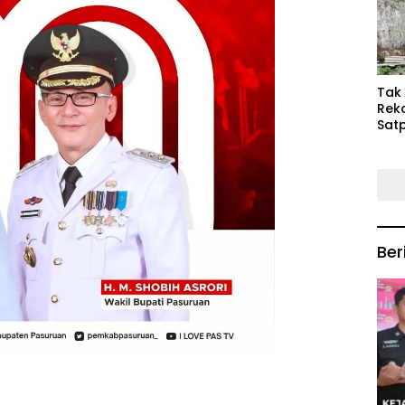
Keb
Mas
‎Tak
Rek
Satp
P3M
Tin
Ber