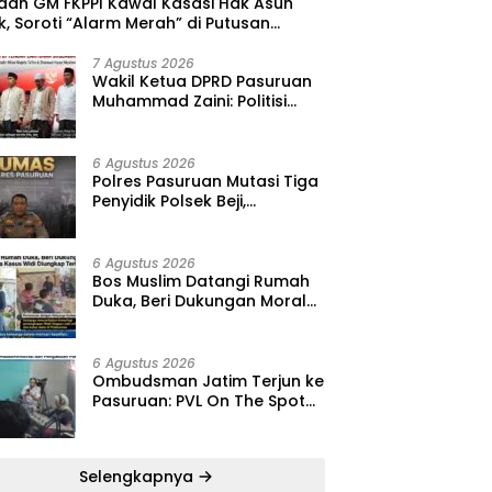
 dan GM FKPPI Kawal Kasasi Hak Asuh
, Soroti “Alarm Merah” di Putusan
ing ‎
7 Agustus 2026
‎Wakil Ketua DPRD Pasuruan
Muhammad Zaini: Politisi
Kalem yang Selalu Hadir di
Tengah Lantunan Sholawat
dan Masyarakat ‎
6 Agustus 2026
‎Polres Pasuruan Mutasi Tiga
Penyidik Polsek Beji,
Kapolres: “Langkah Ini demi
Objektivitas Pemeriksaan”
6 Agustus 2026
‎Bos Muslim Datangi Rumah
Duka, Beri Dukungan Moral
dan Desak Fakta Kasus Widi
Diungkap Terbuka
6 Agustus 2026
‎Ombudsman Jatim Terjun ke
Pasuruan: PVL On The Spot
Jadi Wadah Edukasi
Maladministrasi dan
Pengaduan Publik
Selengkapnya