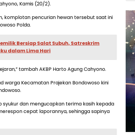
ahyono, Kamis (20/2).
komplotan pencurian hewan tersebut saat ini
dowoso Polda.
Pemilik Bersiap Salat Subuh, Satreskrim
aku dalam Lima Hari
ejaran,” tambah AKBP Harto Agung Cahyono.
mad warga Kecamatan Prajekan Bondowoso kini
ondowoso.
 syukur dan mengucapkan terima kasih kepada
merespon cepat laporannya, sehingga sapinya