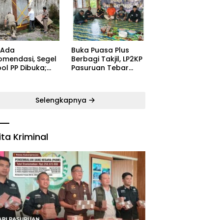
ugaran
Kecamatan Satu
yarakat
Pelatih Demi
Kebangkitan
Persekabpas
 Ada
‎Buka Puasa Plus
omendasi, Segel
Berbagi Takjil, LP2KP
ol PP Dibuka;
Pasuruan Tebar
B: Aparat Harus
Kehangatan di
dak Tegas Pelaku
Bulan Ramadan
Selengkapnya
ita Kriminal