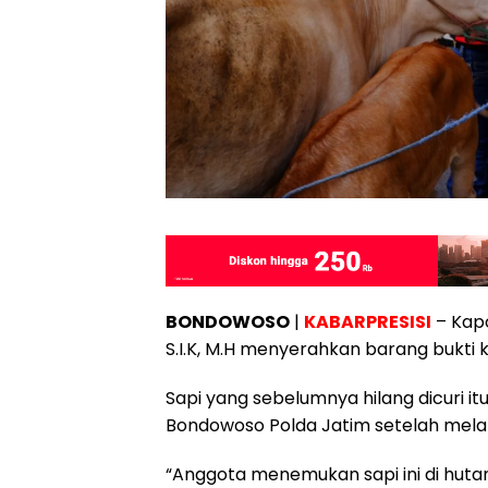
BONDOWOSO
|
KABARPRESISI
– Kap
S.I.K, M.H menyerahkan barang bukti 
Sapi yang sebelumnya hilang dicuri it
Bondowoso Polda Jatim setelah melak
“Anggota menemukan sapi ini di huta