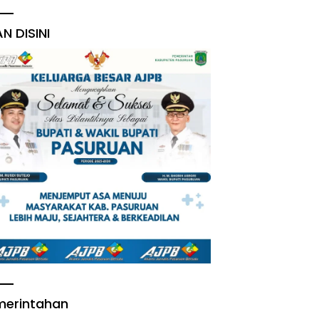
AN DISINI
merintahan