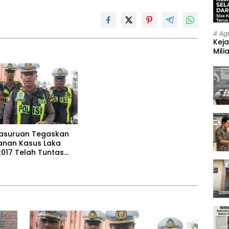
4 Ag
Keja
Mili
Neg
Pasuruan Tegaskan
nan Kasus Laka
2017 Telah Tuntas
kekuatan Hukum