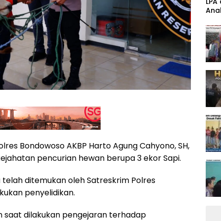
‎LPA
Anak
Band
olres Bondowoso AKBP Harto Agung Cahyono, SH,
kejahatan pencurian hewan berupa 3 ekor Sapi.
u telah ditemukan oleh Satreskrim Polres
ukan penyelidikan.
n saat dilakukan pengejaran terhadap