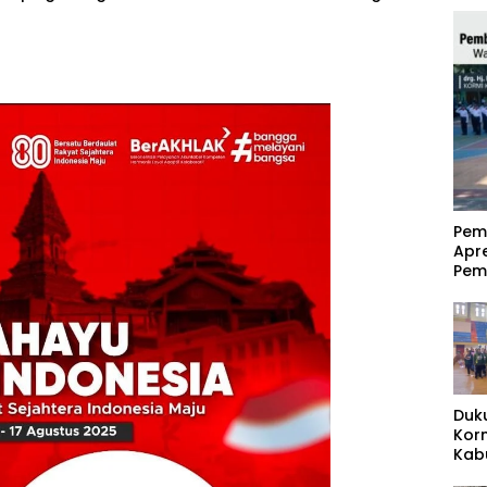
‎Pe
Apr
Pem
Duk
Kor
Kab
Pas