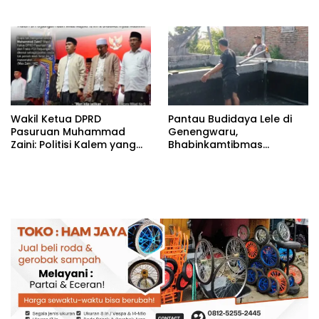
Suksesnya Ketahanan
Putusan Banding ‎
Pangan Nasional
‎Wakil Ketua DPRD
Pantau Budidaya Lele di
Pasuruan Muhammad
Genengwaru,
Zaini: Politisi Kalem yang
Bhabinkamtibmas
Selalu Hadir di Tengah
Pastikan Pertumbuhan
Lantunan Sholawat dan
Ikan Berjalan Baik
Masyarakat ‎