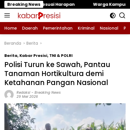
Langsung
 Harapan
Breaking News
‎Warga Kampung Blok M Dusun Karangteng
ke
konten
Home
Daerah
Pemerintahan
Kriminal
Nasional
Pe
Beranda
Berita
Berita
,
Kabar Presisi
,
TNI & POLRI
Polisi Turun ke Sawah, Pantau
Tanaman Hortikultura demi
Ketahanan Pangan Nasional
Redaksi
-
Breaking News
29 Mei 2026