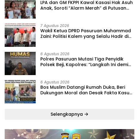
‎LPA dan GM FKPPI Kawal Kasasi Hak Asuh
Anak, Soroti “Alarm Merah” di Putusan
Banding ‎
7 Agustus 2026
‎Wakil Ketua DPRD Pasuruan Muhammad
Zaini: Politisi Kalem yang Selalu Hadir di
Tengah Lantunan Sholawat dan
Masyarakat ‎
6 Agustus 2026
‎Polres Pasuruan Mutasi Tiga Penyidik
Polsek Beji, Kapolres: “Langkah Ini demi
Objektivitas Pemeriksaan”
6 Agustus 2026
‎Bos Muslim Datangi Rumah Duka, Beri
Dukungan Moral dan Desak Fakta Kasus
Widi Diungkap Terbuka
Selengkapnya