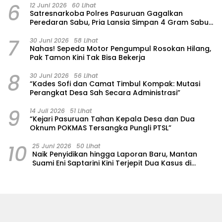
6
12 Juni 2026
60 Lihat
Satresnarkoba Polres Pasuruan Gagalkan
Peredaran Sabu, Pria Lansia Simpan 4 Gram Sabu
di Gorden Rumahnya
7
30 Juni 2026
58 Lihat
‎Nahas! Sepeda Motor Pengumpul Rosokan Hilang,
Pak Tamon Kini Tak Bisa Bekerja
8
30 Juni 2026
56 Lihat
“Kades Sofi dan Camat Timbul Kompak: Mutasi
Perangkat Desa Sah Secara Administrasi”
9
14 Juli 2026
51 Lihat
“Kejari Pasuruan Tahan Kepala Desa dan Dua
Oknum POKMAS Tersangka Pungli PTSL”
10
25 Juni 2026
50 Lihat
Naik Penyidikan hingga Laporan Baru, Mantan
Suami Eni Saptarini Kini Terjepit Dua Kasus di
Polres Pasuruan