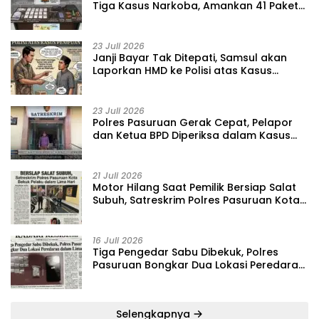
Tiga Kasus Narkoba, Amankan 41 Paket
Sabu dari Tiga Lokasi
23 Juli 2026
‎Janji Bayar Tak Ditepati, Samsul akan
Laporkan HMD ke Polisi atas Kasus
Penipuan Barang
23 Juli 2026
‎Polres Pasuruan Gerak Cepat, Pelapor
dan Ketua BPD Diperiksa dalam Kasus
Dugaan Penggelapan Kas Pasar Desa
Randupitu ‎
21 Juli 2026
‎Motor Hilang Saat Pemilik Bersiap Salat
Subuh, Satreskrim Polres Pasuruan Kota
Bekuk Pelaku dalam Lima Hari
16 Juli 2026
Tiga Pengedar Sabu Dibekuk, Polres
Pasuruan Bongkar Dua Lokasi Peredaran
dalam Lima Hari
Selengkapnya