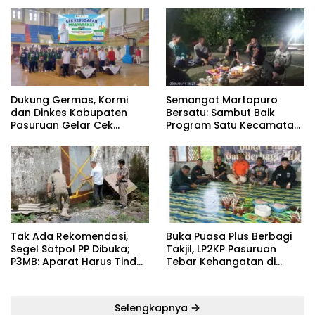
Dukung Germas, Kormi
Semangat Martopuro
dan Dinkes Kabupaten
Bersatu: Sambut Baik
Pasuruan Gelar Cek
Program Satu Kecamatan
Kebugaran Masyarakat
Satu Pelatih Demi
Kebangkitan Persekabpas
‎Tak Ada Rekomendasi,
‎Buka Puasa Plus Berbagi
Segel Satpol PP Dibuka;
Takjil, LP2KP Pasuruan
P3MB: Aparat Harus Tindak
Tebar Kehangatan di
Tegas Pelaku ‎
Bulan Ramadan
Selengkapnya