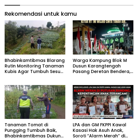
Rekomendasi untuk kamu
Bhabinkamtibmas Blarang
‎Warga Kampung Blok M
Rutin Monitoring Tanaman
Dusun Karangtengah
Kubis Agar Tumbuh Sesuai
Pasang Deretan Bendera,
Harapan
Ketua RT: Ini Wujud Cinta
Tanah Air
Tanaman Tomat di
‎LPA dan GM FKPPI Kawal
Pungging Tumbuh Baik,
Kasasi Hak Asuh Anak,
Bhabinkamtibmas Dukung
Soroti “Alarm Merah” di