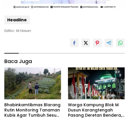
Headline
Editor: M.Hasan
Baca Juga
Bhabinkamtibmas Blarang
‎Warga Kampung Blok M
Rutin Monitoring Tanaman
Dusun Karangtengah
Kubis Agar Tumbuh Sesuai
Pasang Deretan Bendera,
Harapan
Ketua RT: Ini Wujud Cinta
Tanah Air