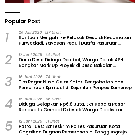
Popular Post
1
26 Juli 2026
127 Lihat
‎Bantuan Mengalir ke Pelosok Desa di Kecamatan
Purwodadi, Yayasan Peduli Duafa Pasuruan
Hadirkan Air Bersih dan Sembako
2
17 Juni 2026
74 Lihat
Dana Desa Diduga Dibobol, Warga Desak APH
Bongkar Mark Up Proyek di Desa Bakalan
Purwosari
3
16 Juni 2026
74 Lihat
Tim Pagar Nusa Gelar Safari Pengobatan dan
Pembinaan Spiritual di Sejumlah Ponpes Sumenep
4
15 Juni 2026
66 Lihat
‎Diduga Gelapkan Rp6,8 Juta, Eks Kepala Pasar
Randupitu Gempol Didesak Warga Dipolisikan
5
12 Juni 2026
61 Lihat
Patroli URC Satreskrim Polres Pasuruan Kota
Gagalkan Dugaan Pemerasan di Panggungrejo