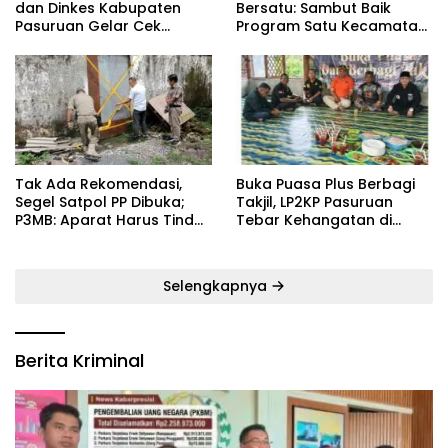
dan Dinkes Kabupaten
Bersatu: Sambut Baik
Pasuruan Gelar Cek
Program Satu Kecamatan
Kebugaran Masyarakat
Satu Pelatih Demi
Kebangkitan Persekabpas
‎Tak Ada Rekomendasi,
‎Buka Puasa Plus Berbagi
Segel Satpol PP Dibuka;
Takjil, LP2KP Pasuruan
P3MB: Aparat Harus Tindak
Tebar Kehangatan di
Tegas Pelaku ‎
Bulan Ramadan
Selengkapnya
Berita Kriminal