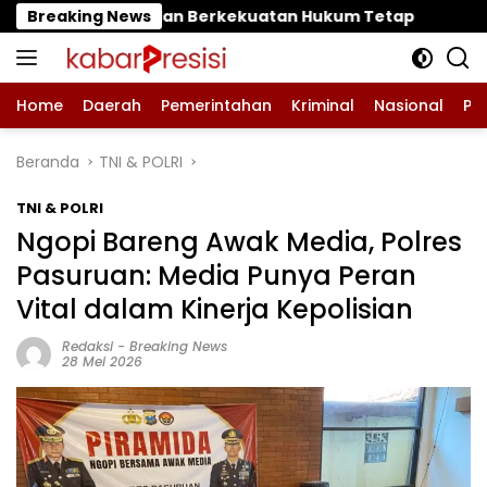
Langsung
an Berkekuatan Hukum Tetap
Breaking News
‎Polres Pasuruan Muta
ke
konten
Home
Daerah
Pemerintahan
Kriminal
Nasional
Pe
Beranda
TNI & POLRI
TNI & POLRI
Ngopi Bareng Awak Media, Polres
Pasuruan: Media Punya Peran
Vital dalam Kinerja Kepolisian
Redaksi
-
Breaking News
28 Mei 2026