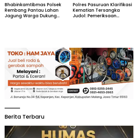
Bhabinkamtibmas Polsek
Polres Pasuruan Klarifikasi
Rembang Pantau Lahan
Kematian Tersangka
Jagung Warga Dukung
Judol: Pemeriksaan
Asta Cita Ketahanan
Personel Digelar, Hasilnya
Pangan
Dibuka untuk Publik
Berita Terbaru