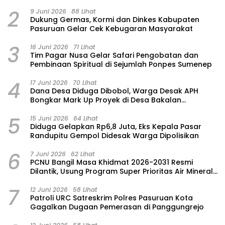
Hadirkan Air Bersih dan Sembako
2
9 Juni 2026
88 Lihat
Dukung Germas, Kormi dan Dinkes Kabupaten
Pasuruan Gelar Cek Kebugaran Masyarakat
3
16 Juni 2026
71 Lihat
Tim Pagar Nusa Gelar Safari Pengobatan dan
Pembinaan Spiritual di Sejumlah Ponpes Sumenep
4
17 Juni 2026
70 Lihat
Dana Desa Diduga Dibobol, Warga Desak APH
Bongkar Mark Up Proyek di Desa Bakalan
Purwosari
5
15 Juni 2026
64 Lihat
‎Diduga Gelapkan Rp6,8 Juta, Eks Kepala Pasar
Randupitu Gempol Didesak Warga Dipolisikan
6
7 Juni 2026
62 Lihat
‎PCNU Bangil Masa Khidmat 2026-2031 Resmi
Dilantik, Usung Program Super Prioritas Air Mineral
“Nuansa”
7
12 Juni 2026
58 Lihat
Patroli URC Satreskrim Polres Pasuruan Kota
Gagalkan Dugaan Pemerasan di Panggungrejo