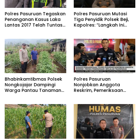
Polres Pasuruan Tegaskan
‎Polres Pasuruan Mutasi
Penanganan Kasus Laka
Tiga Penyidik Polsek Beji,
Lantas 2017 Telah Tuntas
Kapolres: “Langkah Ini
dan Berkekuatan Hukum
demi Objektivitas
Tetap
Pemeriksaan”
Bhabinkamtibmas Polsek
‎Polres Pasuruan
Nongkojajar Dampingi
Nonjobkan Anggota
Warga Pantau Tanaman
Reskrim, Pemeriksaan
Tomat Dukung Program
Dugaan Penganiayaan
Ketahanan Pangan
Berjalan Transparan
Nasional