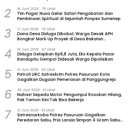
Hadirkan Air Bersih dan Sembako
2
16 Juni 2026
78 Lihat
Tim Pagar Nusa Gelar Safari Pengobatan dan
Pembinaan Spiritual di Sejumlah Ponpes Sumenep
3
17 Juni 2026
75 Lihat
Dana Desa Diduga Dibobol, Warga Desak APH
Bongkar Mark Up Proyek di Desa Bakalan
Purwosari
4
15 Juni 2026
67 Lihat
‎Diduga Gelapkan Rp6,8 Juta, Eks Kepala Pasar
Randupitu Gempol Didesak Warga Dipolisikan
5
12 Juni 2026
62 Lihat
Patroli URC Satreskrim Polres Pasuruan Kota
Gagalkan Dugaan Pemerasan di Panggungrejo
6
30 Juni 2026
61 Lihat
‎Nahas! Sepeda Motor Pengumpul Rosokan Hilang,
Pak Tamon Kini Tak Bisa Bekerja
7
12 Juni 2026
61 Lihat
Satresnarkoba Polres Pasuruan Gagalkan
Peredaran Sabu, Pria Lansia Simpan 4 Gram Sabu
di Gorden Rumahnya