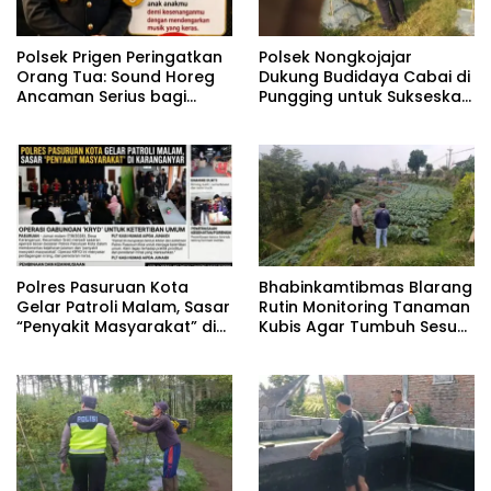
‎Polsek Prigen Peringatkan
Polsek Nongkojajar
Orang Tua: Sound Horeg
Dukung Budidaya Cabai di
Ancaman Serius bagi
Pungging untuk Sukseskan
Pendengaran Anak ‎
Ketahanan Pangan
‎Polres Pasuruan Kota
Bhabinkamtibmas Blarang
Gelar Patroli Malam, Sasar
Rutin Monitoring Tanaman
“Penyakit Masyarakat” di
Kubis Agar Tumbuh Sesuai
Karanganyar
Harapan