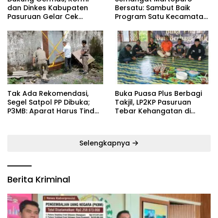
dan Dinkes Kabupaten
Bersatu: Sambut Baik
Pasuruan Gelar Cek
Program Satu Kecamatan
Kebugaran Masyarakat
Satu Pelatih Demi
Kebangkitan Persekabpas
‎Tak Ada Rekomendasi,
‎Buka Puasa Plus Berbagi
Segel Satpol PP Dibuka;
Takjil, LP2KP Pasuruan
P3MB: Aparat Harus Tindak
Tebar Kehangatan di
Tegas Pelaku ‎
Bulan Ramadan
Selengkapnya
Berita Kriminal