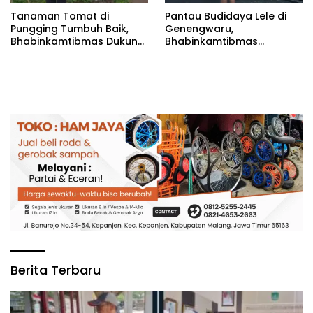
Tanaman Tomat di
Pantau Budidaya Lele di
Pungging Tumbuh Baik,
Genengwaru,
Bhabinkamtibmas Dukung
Bhabinkamtibmas
Suksesnya Ketahanan
Pastikan Pertumbuhan
Pangan Nasional
Ikan Berjalan Baik
Berita Terbaru