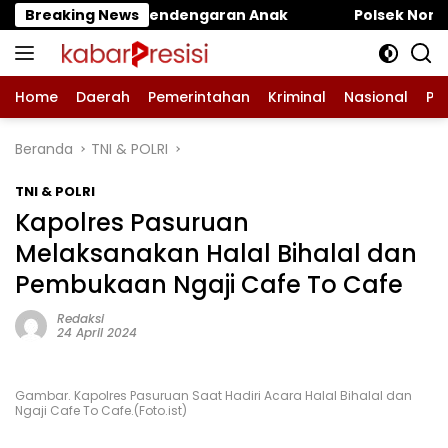
Langsung
dengaran Anak ‎
Breaking News
Polsek Nongkojajar Dukung Budida
ke
konten
Home
Daerah
Pemerintahan
Kriminal
Nasional
Pe
Beranda
TNI & POLRI
TNI & POLRI
Kapolres Pasuruan
Melaksanakan Halal Bihalal dan
Pembukaan Ngaji Cafe To Cafe
Redaksi
24 April 2024
Gambar. Kapolres Pasuruan Saat Hadiri Acara Halal Bihalal dan
Ngaji Cafe To Cafe.(Foto.ist)