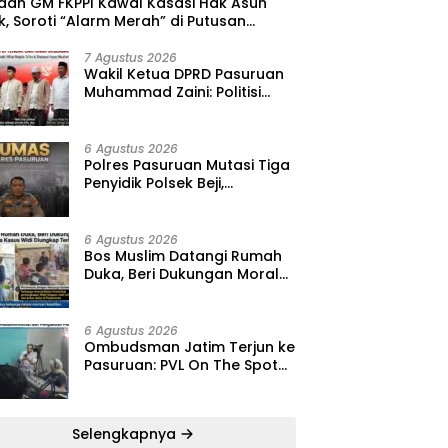
 dan GM FKPPI Kawal Kasasi Hak Asuh
, Soroti “Alarm Merah” di Putusan
ing ‎
7 Agustus 2026
‎Wakil Ketua DPRD Pasuruan
Muhammad Zaini: Politisi
Kalem yang Selalu Hadir di
Tengah Lantunan Sholawat
dan Masyarakat ‎
6 Agustus 2026
‎Polres Pasuruan Mutasi Tiga
Penyidik Polsek Beji,
Kapolres: “Langkah Ini demi
Objektivitas Pemeriksaan”
6 Agustus 2026
‎Bos Muslim Datangi Rumah
Duka, Beri Dukungan Moral
dan Desak Fakta Kasus Widi
Diungkap Terbuka
6 Agustus 2026
‎Ombudsman Jatim Terjun ke
Pasuruan: PVL On The Spot
Jadi Wadah Edukasi
Maladministrasi dan
Pengaduan Publik
Selengkapnya