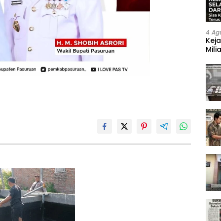
4 Ag
Keja
Mili
Neg