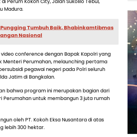
di Perum Kokoh City, Jalan Sukolilo Tebul,
u Madura.
 Pungging Tumbuh Baik, Bhabinkamtibmas
angan Nasional
cara video conference dengan Bapak Kapolri yang
ak Menteri Perumahan, melaunching pertama
subsidi pegawai negeri pada Polri seluruh
lda Jatim di Bangkalan.
an bahwa program ini merupakan bagian dari
eri Perumahan untuk membangun 3 juta rumah
ngun oleh PT. Kokoh Eksa Nusantara di atas
g lebih 300 hektar.