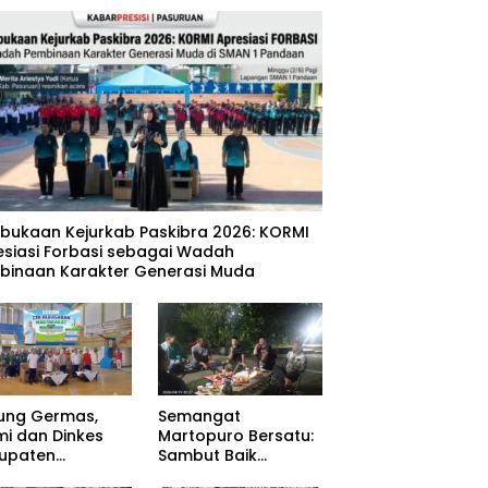
mbukaan Kejurkab Paskibra 2026: KORMI
esiasi Forbasi sebagai Wadah
binaan Karakter Generasi Muda
ung Germas,
Semangat
mi dan Dinkes
Martopuro Bersatu:
upaten
Sambut Baik
uruan Gelar Cek
Program Satu