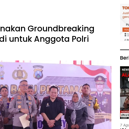
anakan Groundbreaking
i untuk Anggota Polri
Ber
7 Ag