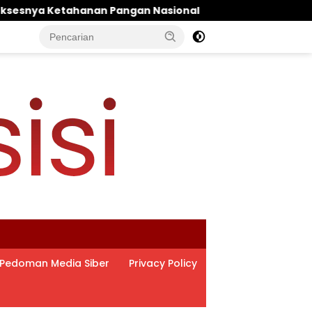
sional
‎LPA dan GM FKPPI Kawal Kasasi Hak Asuh Ana
Pedoman Media Siber
Privacy Policy