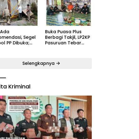
ugaran
Kecamatan Satu
yarakat
Pelatih Demi
Kebangkitan
Persekabpas
 Ada
‎Buka Puasa Plus
omendasi, Segel
Berbagi Takjil, LP2KP
ol PP Dibuka;
Pasuruan Tebar
B: Aparat Harus
Kehangatan di
dak Tegas Pelaku
Bulan Ramadan
Selengkapnya
ita Kriminal