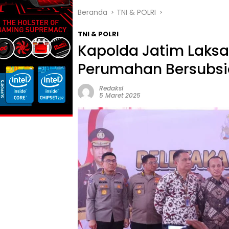
Beranda
TNI & POLRI
TNI & POLRI
Kapolda Jatim Laks
Perumahan Bersubsid
Redaksi
5 Maret 2025