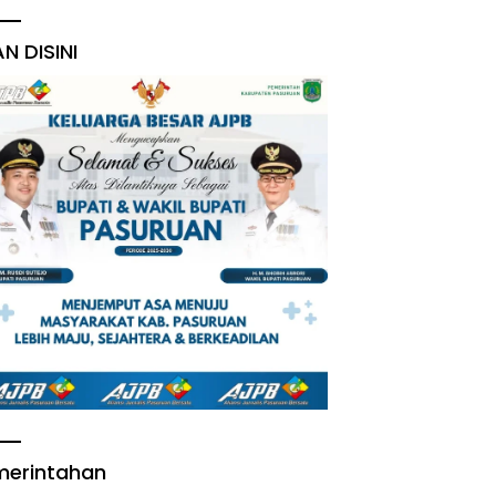
AN DISINI
merintahan