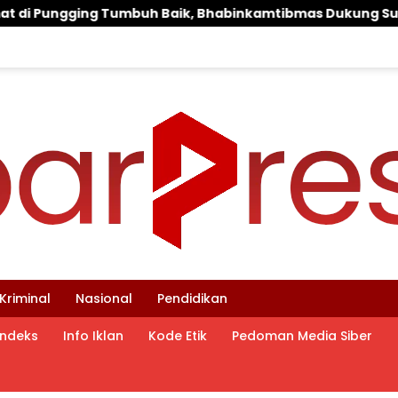
Bhabinkamtibmas Dukung Suksesnya Ketahanan Pangan Na
Kriminal
Nasional
Pendidikan
Indeks
Info Iklan
Kode Etik
Pedoman Media Siber