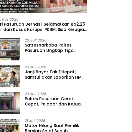
ustus 2026
ri Pasuruan Berhasil Selamatkan Rp2,25
ar dari Kasus Korupsi PKBM, Sisa Kerugian
ara Terus Diburu
28 Juli 2026
‎Satresnarkoba Polres
Pasuruan Ungkap Tiga
Kasus Narkoba, Amankan 41
Paket Sabu dari Tiga Lokasi
23 Juli 2026
‎Janji Bayar Tak Ditepati,
Samsul akan Laporkan HMD
ke Polisi atas Kasus
Penipuan Barang
23 Juli 2026
‎Polres Pasuruan Gerak
Cepat, Pelapor dan Ketua
BPD Diperiksa dalam Kasus
Dugaan Penggelapan Kas
Pasar Desa Randupitu ‎
21 Juli 2026
‎Motor Hilang Saat Pemilik
Bersiap Salat Subuh,