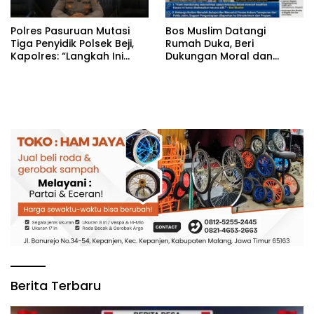
‎Polres Pasuruan Mutasi
‎Bos Muslim Datangi
Tiga Penyidik Polsek Beji,
Rumah Duka, Beri
Kapolres: “Langkah Ini
Dukungan Moral dan
demi Objektivitas
Desak Fakta Kasus Widi
Pemeriksaan”
Diungkap Terbuka
Berita Terbaru