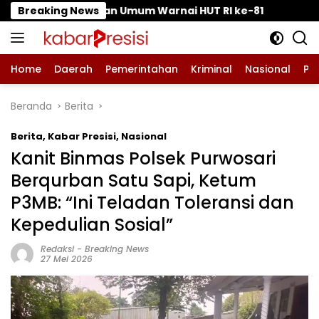
Langsung
um Warnai HUT RI ke-81 ‎
Breaking News
Bhabinkamtibmas Blaran
ke
konten
Home
Daerah
Pemerintahan
Kriminal
Nasional
Pe
Beranda
Berita
Berita
,
Kabar Presisi
,
Nasional
‎Kanit Binmas Polsek Purwosari
Berqurban Satu Sapi, Ketum
P3MB: “Ini Teladan Toleransi dan
Kepedulian Sosial” ‎
Redaksi
-
Breaking News
27 Mei 2026