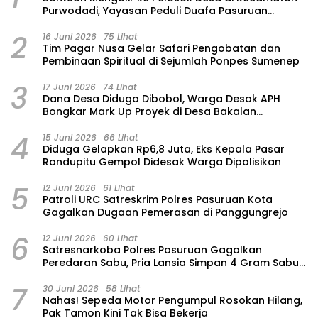
Purwodadi, Yayasan Peduli Duafa Pasuruan
Hadirkan Air Bersih dan Sembako
2
16 Juni 2026
75 Lihat
Tim Pagar Nusa Gelar Safari Pengobatan dan
Pembinaan Spiritual di Sejumlah Ponpes Sumenep
3
17 Juni 2026
74 Lihat
Dana Desa Diduga Dibobol, Warga Desak APH
Bongkar Mark Up Proyek di Desa Bakalan
Purwosari
4
15 Juni 2026
66 Lihat
‎Diduga Gelapkan Rp6,8 Juta, Eks Kepala Pasar
Randupitu Gempol Didesak Warga Dipolisikan
5
12 Juni 2026
61 Lihat
Patroli URC Satreskrim Polres Pasuruan Kota
Gagalkan Dugaan Pemerasan di Panggungrejo
6
12 Juni 2026
60 Lihat
Satresnarkoba Polres Pasuruan Gagalkan
Peredaran Sabu, Pria Lansia Simpan 4 Gram Sabu
di Gorden Rumahnya
7
30 Juni 2026
58 Lihat
‎Nahas! Sepeda Motor Pengumpul Rosokan Hilang,
Pak Tamon Kini Tak Bisa Bekerja