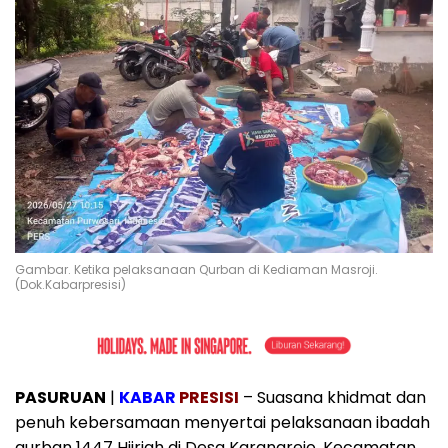
Gambar. Ketika pelaksanaan Qurban di Kediaman Masroji.
(Dok.Kabarpresisi)
PASURUAN
|
KABAR
PRESISI
– Suasana khidmat dan
penuh kebersamaan menyertai pelaksanaan ibadah
qurban 1447 Hijriah di Desa Karangrejo, Kecamatan