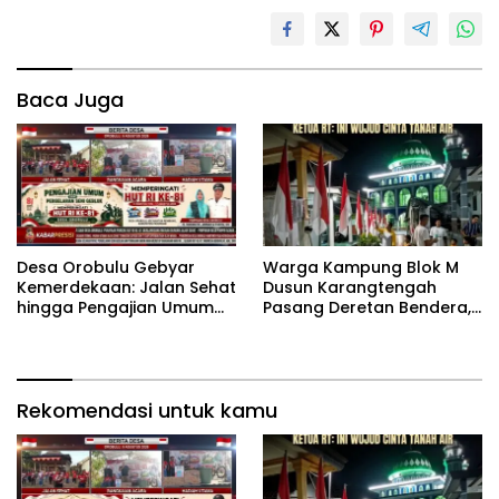
Baca Juga
‎Desa Orobulu Gebyar
‎Warga Kampung Blok M
Kemerdekaan: Jalan Sehat
Dusun Karangtengah
hingga Pengajian Umum
Pasang Deretan Bendera,
Warnai HUT RI ke-81 ‎
Ketua RT: Ini Wujud Cinta
Tanah Air
Rekomendasi untuk kamu