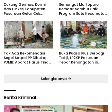
Dukung Germas, Kormi
Semangat Martopuro
dan Dinkes Kabupaten
Bersatu: Sambut Baik
Pasuruan Gelar Cek
Program Satu Kecamatan
Kebugaran Masyarakat
Satu Pelatih Demi
Kebangkitan Persekabpas
‎Tak Ada Rekomendasi,
‎Buka Puasa Plus Berbagi
Segel Satpol PP Dibuka;
Takjil, LP2KP Pasuruan
P3MB: Aparat Harus Tindak
Tebar Kehangatan di
Tegas Pelaku ‎
Bulan Ramadan
Selengkapnya
Berita Kriminal