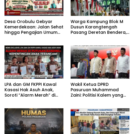
‎Desa Orobulu Gebyar
‎Warga Kampung Blok M
Kemerdekaan: Jalan Sehat
Dusun Karangtengah
hingga Pengajian Umum
Pasang Deretan Bendera,
Warnai HUT RI ke-81 ‎
Ketua RT: Ini Wujud Cinta
Tanah Air
‎LPA dan GM FKPPI Kawal
‎Wakil Ketua DPRD
Kasasi Hak Asuh Anak,
Pasuruan Muhammad
Soroti “Alarm Merah” di
Zaini: Politisi Kalem yang
Putusan Banding ‎
Selalu Hadir di Tengah
Lantunan Sholawat dan
Masyarakat ‎