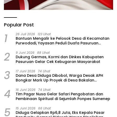
Popular Post
1
26 Juli 2026
123 Lihat
‎Bantuan Mengalir ke Pelosok Desa di Kecamatan
Purwodadi, Yayasan Peduli Duafa Pasuruan
Hadirkan Air Bersih dan Sembako
2
9 Juni 2026
88 Lihat
Dukung Germas, Kormi dan Dinkes Kabupaten
Pasuruan Gelar Cek Kebugaran Masyarakat
3
17 Juni 2026
74 Lihat
Dana Desa Diduga Dibobol, Warga Desak APH
Bongkar Mark Up Proyek di Desa Bakalan
Purwosari
4
16 Juni 2026
74 Lihat
Tim Pagar Nusa Gelar Safari Pengobatan dan
Pembinaan Spiritual di Sejumlah Ponpes Sumenep
5
15 Juni 2026
66 Lihat
‎Diduga Gelapkan Rp6,8 Juta, Eks Kepala Pasar