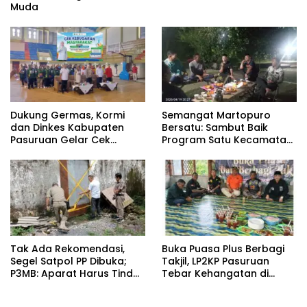
Muda
Dukung Germas, Kormi
Semangat Martopuro
dan Dinkes Kabupaten
Bersatu: Sambut Baik
Pasuruan Gelar Cek
Program Satu Kecamatan
Kebugaran Masyarakat
Satu Pelatih Demi
Kebangkitan Persekabpas
‎Tak Ada Rekomendasi,
‎Buka Puasa Plus Berbagi
Segel Satpol PP Dibuka;
Takjil, LP2KP Pasuruan
P3MB: Aparat Harus Tindak
Tebar Kehangatan di
Tegas Pelaku ‎
Bulan Ramadan