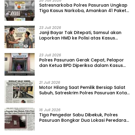
28 Juli 2026
‎Satresnarkoba Polres Pasuruan Ungkap
Tiga Kasus Narkoba, Amankan 41 Paket
Sabu dari Tiga Lokasi
23 Juli 2026
‎Janji Bayar Tak Ditepati, Samsul akan
Laporkan HMD ke Polisi atas Kasus
Penipuan Barang
23 Juli 2026
‎Polres Pasuruan Gerak Cepat, Pelapor
dan Ketua BPD Diperiksa dalam Kasus
Dugaan Penggelapan Kas Pasar Desa
Randupitu ‎
21 Juli 2026
‎Motor Hilang Saat Pemilik Bersiap Salat
Subuh, Satreskrim Polres Pasuruan Kota
Bekuk Pelaku dalam Lima Hari
16 Juli 2026
Tiga Pengedar Sabu Dibekuk, Polres
Pasuruan Bongkar Dua Lokasi Peredaran
dalam Lima Hari