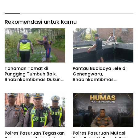
Pangan Nasional
Ikan Berjalan Baik
Rekomendasi untuk kamu
Tanaman Tomat di
Pantau Budidaya Lele di
Pungging Tumbuh Baik,
Genengwaru,
Bhabinkamtibmas Dukung
Bhabinkamtibmas
Suksesnya Ketahanan
Pastikan Pertumbuhan
Pangan Nasional
Ikan Berjalan Baik
Polres Pasuruan Tegaskan
‎Polres Pasuruan Mutasi