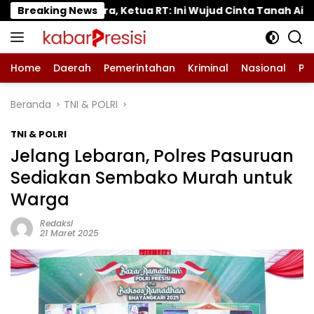
Langsung
 RT: Ini Wujud Cinta Tanah Air
Breaking News
Tanaman Tomat d
ke
konten
Home
Daerah
Pemerintahan
Kriminal
Nasional
Pe
Beranda
TNI & POLRI
TNI & POLRI
Jelang Lebaran, Polres Pasuruan
Sediakan Sembako Murah untuk
Warga
Redaksi
21 Maret 2025