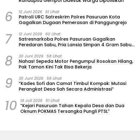
Randupitu Gempol Didesak Warga Dipolisikan
6
12 Juni 2026
61 Lihat
Patroli URC Satreskrim Polres Pasuruan Kota
Gagalkan Dugaan Pemerasan di Panggungrejo
7
12 Juni 2026
60 Lihat
Satresnarkoba Polres Pasuruan Gagalkan
Peredaran Sabu, Pria Lansia Simpan 4 Gram Sabu
di Gorden Rumahnya
8
30 Juni 2026
58 Lihat
‎Nahas! Sepeda Motor Pengumpul Rosokan Hilang,
Pak Tamon Kini Tak Bisa Bekerja
9
30 Juni 2026
56 Lihat
“Kades Sofi dan Camat Timbul Kompak: Mutasi
Perangkat Desa Sah Secara Administrasi”
10
14 Juli 2026
51 Lihat
“Kejari Pasuruan Tahan Kepala Desa dan Dua
Oknum POKMAS Tersangka Pungli PTSL”