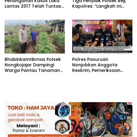
Penanganan Kasus Laka
Tiga Penyidik Polsek Beji,
Lantas 2017 Telah Tuntas
Kapolres: “Langkah Ini
dan Berkekuatan Hukum
demi Objektivitas
Tetap
Pemeriksaan”
Bhabinkamtibmas Polsek
‎Polres Pasuruan
Nongkojajar Dampingi
Nonjobkan Anggota
Warga Pantau Tanaman
Reskrim, Pemeriksaan
Tomat Dukung Program
Dugaan Penganiayaan
Ketahanan Pangan
Berjalan Transparan
Nasional