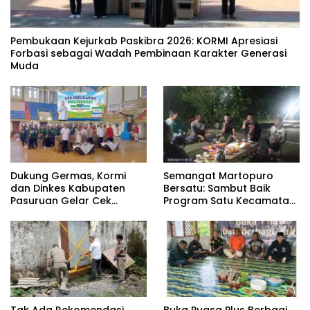
‎Pembukaan Kejurkab Paskibra 2026: KORMI Apresiasi
Forbasi sebagai Wadah Pembinaan Karakter Generasi
Muda
Dukung Germas, Kormi
Semangat Martopuro
dan Dinkes Kabupaten
Bersatu: Sambut Baik
Pasuruan Gelar Cek
Program Satu Kecamatan
Kebugaran Masyarakat
Satu Pelatih Demi
Kebangkitan Persekabpas