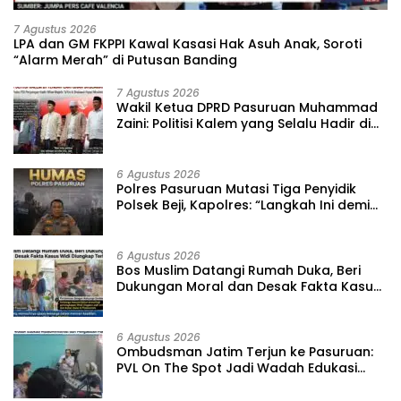
7 Agustus 2026
‎LPA dan GM FKPPI Kawal Kasasi Hak Asuh Anak, Soroti
“Alarm Merah” di Putusan Banding ‎
7 Agustus 2026
‎Wakil Ketua DPRD Pasuruan Muhammad
Zaini: Politisi Kalem yang Selalu Hadir di
Tengah Lantunan Sholawat dan
Masyarakat ‎
6 Agustus 2026
‎Polres Pasuruan Mutasi Tiga Penyidik
Polsek Beji, Kapolres: “Langkah Ini demi
Objektivitas Pemeriksaan”
6 Agustus 2026
‎Bos Muslim Datangi Rumah Duka, Beri
Dukungan Moral dan Desak Fakta Kasus
Widi Diungkap Terbuka
6 Agustus 2026
‎Ombudsman Jatim Terjun ke Pasuruan:
PVL On The Spot Jadi Wadah Edukasi
Maladministrasi dan Pengaduan Publik