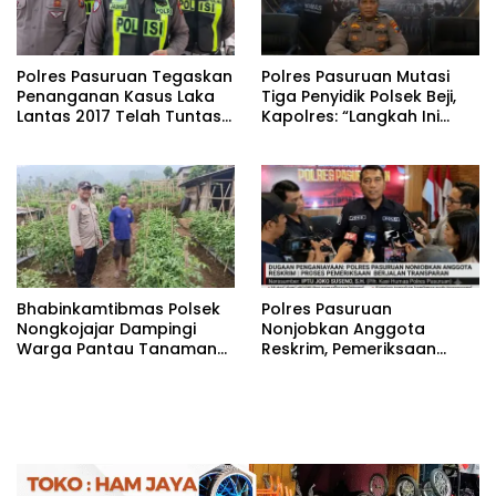
Polres Pasuruan Tegaskan
‎Polres Pasuruan Mutasi
Penanganan Kasus Laka
Tiga Penyidik Polsek Beji,
Lantas 2017 Telah Tuntas
Kapolres: “Langkah Ini
dan Berkekuatan Hukum
demi Objektivitas
Tetap
Pemeriksaan”
Bhabinkamtibmas Polsek
‎Polres Pasuruan
Nongkojajar Dampingi
Nonjobkan Anggota
Warga Pantau Tanaman
Reskrim, Pemeriksaan
Tomat Dukung Program
Dugaan Penganiayaan
Ketahanan Pangan
Berjalan Transparan
Nasional