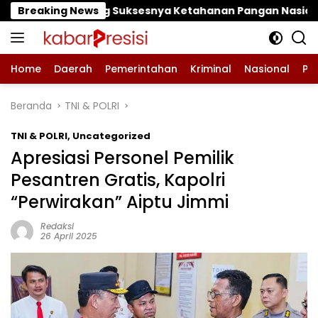
Langsung
Suksesnya Ketahanan Pangan Nasional
Breaking News
‎LPA dan GM
ke
konten
Home
Daerah
Pemerintahan
Kriminal
Nasional
Pe
Beranda
TNI & POLRI
TNI & POLRI
,
Uncategorized
Apresiasi Personel Pemilik
Pesantren Gratis, Kapolri
“Perwirakan” Aiptu Jimmi
Redaksi
26 April 2025