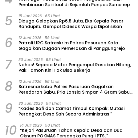
Pembinaan Spiritual di Sejumlah Ponpes Sumenep
5
15 Juni 2026
65 Lihat
‎Diduga Gelapkan Rp6,8 Juta, Eks Kepala Pasar
Randupitu Gempol Didesak Warga Dipolisikan
6
12 Juni 2026
59 Lihat
Patroli URC Satreskrim Polres Pasuruan Kota
Gagalkan Dugaan Pemerasan di Panggungrejo
7
30 Juni 2026
58 Lihat
‎Nahas! Sepeda Motor Pengumpul Rosokan Hilang,
Pak Tamon Kini Tak Bisa Bekerja
8
12 Juni 2026
58 Lihat
Satresnarkoba Polres Pasuruan Gagalkan
Peredaran Sabu, Pria Lansia Simpan 4 Gram Sabu
di Gorden Rumahnya
9
30 Juni 2026
54 Lihat
“Kades Sofi dan Camat Timbul Kompak: Mutasi
Perangkat Desa Sah Secara Administrasi”
10
14 Juli 2026
50 Lihat
“Kejari Pasuruan Tahan Kepala Desa dan Dua
Oknum POKMAS Tersangka Pungli PTSL”