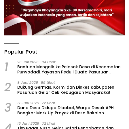
Popular Post
1
26 Juli 2026
114 Lihat
‎Bantuan Mengalir ke Pelosok Desa di Kecamatan
Purwodadi, Yayasan Peduli Duafa Pasuruan
Hadirkan Air Bersih dan Sembako
2
9 Juni 2026
88 Lihat
Dukung Germas, Kormi dan Dinkes Kabupaten
Pasuruan Gelar Cek Kebugaran Masyarakat
3
17 Juni 2026
72 Lihat
Dana Desa Diduga Dibobol, Warga Desak APH
Bongkar Mark Up Proyek di Desa Bakalan
Purwosari
4
16 Juni 2026
72 Lihat
Tim Pagar Nusa Gelar Safari Pengobatan dan