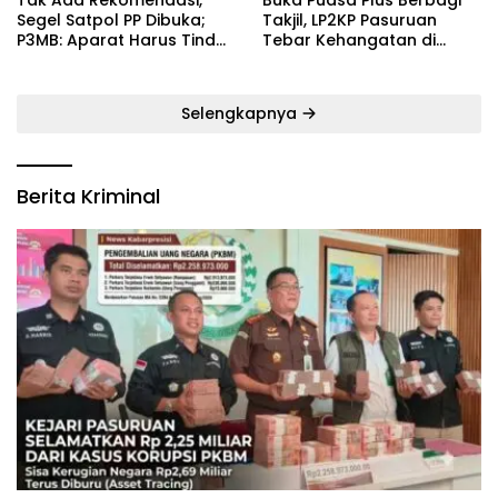
‎Tak Ada Rekomendasi,
‎Buka Puasa Plus Berbagi
Segel Satpol PP Dibuka;
Takjil, LP2KP Pasuruan
P3MB: Aparat Harus Tindak
Tebar Kehangatan di
Tegas Pelaku ‎
Bulan Ramadan
Selengkapnya
Berita Kriminal