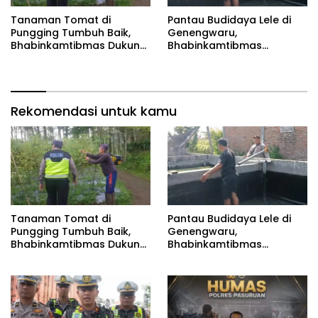
Tanaman Tomat di
Pantau Budidaya Lele di
Pungging Tumbuh Baik,
Genengwaru,
Bhabinkamtibmas Dukung
Bhabinkamtibmas
Suksesnya Ketahanan
Pastikan Pertumbuhan
Pangan Nasional
Ikan Berjalan Baik
Rekomendasi untuk kamu
Tanaman Tomat di
Pantau Budidaya Lele di
Pungging Tumbuh Baik,
Genengwaru,
Bhabinkamtibmas Dukung
Bhabinkamtibmas
Suksesnya Ketahanan
Pastikan Pertumbuhan
Pangan Nasional
Ikan Berjalan Baik