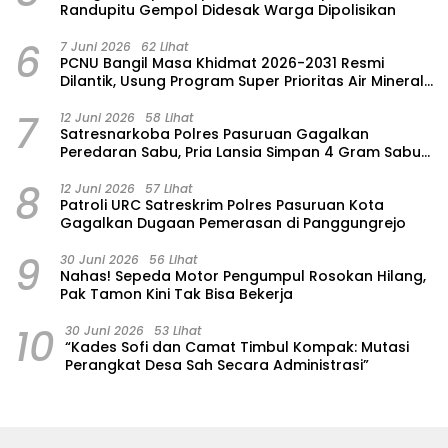
Randupitu Gempol Didesak Warga Dipolisikan
6
7 Juni 2026
62 Lihat
‎PCNU Bangil Masa Khidmat 2026-2031 Resmi
Dilantik, Usung Program Super Prioritas Air Mineral
“Nuansa”
7
12 Juni 2026
58 Lihat
Satresnarkoba Polres Pasuruan Gagalkan
Peredaran Sabu, Pria Lansia Simpan 4 Gram Sabu
di Gorden Rumahnya
8
12 Juni 2026
57 Lihat
Patroli URC Satreskrim Polres Pasuruan Kota
Gagalkan Dugaan Pemerasan di Panggungrejo
9
30 Juni 2026
56 Lihat
‎Nahas! Sepeda Motor Pengumpul Rosokan Hilang,
Pak Tamon Kini Tak Bisa Bekerja
10
30 Juni 2026
53 Lihat
“Kades Sofi dan Camat Timbul Kompak: Mutasi
Perangkat Desa Sah Secara Administrasi”