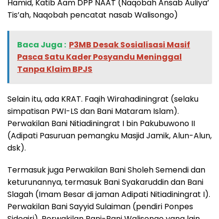
Hamid, Katib Aam DPP NAAT (Naqobah Ansab Auliya’
Tis’ah, Naqobah pencatat nasab Walisongo)
Baca Juga :
‎P3MB Desak Sosialisasi Masif
Pasca Satu Kader Posyandu Meninggal
Tanpa Klaim BPJS
Selain itu, ada KRAT. Faqih Wirahadiningrat (selaku
simpatisan PWI-LS dan Bani Mataram Islam).
Perwakilan Bani Nitiadiningrat I bin Pakubuwono II
(Adipati Pasuruan pemangku Masjid Jamik, Alun-Alun,
dsk).
Termasuk juga Perwakilan Bani Sholeh Semendi dan
keturunannya, termasuk Bani Syakaruddin dan Bani
Slagah (Imam Besar di jaman Adipati Nitiadiningrat I).
Perwakilan Bani Sayyid Sulaiman (pendiri Ponpes
Sidogiri). Perwakilan Bani-Bani Walisongo yang lain.