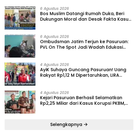
6 Agustus 2026
‎Bos Muslim Datangi Rumah Duka, Beri
Dukungan Moral dan Desak Fakta Kasus
Widi Diungkap Terbuka
6 Agustus 2026
‎Ombudsman Jatim Terjun ke Pasuruan:
PVL On The Spot Jadi Wadah Edukasi
Maladministrasi dan Pengaduan Publik
4 Agustus 2026
‎AyiK Suhaya Guncang Pasuruan! Uang
Rakyat Rp1,12 M Dipertaruhkan, LIRA
Desak Audit Total Barak Dalmas Polres
4 Agustus 2026
Kejari Pasuruan Berhasil Selamatkan
Rp2,25 Miliar dari Kasus Korupsi PKBM,
Sisa Kerugian Negara Terus Diburu
Selengkapnya