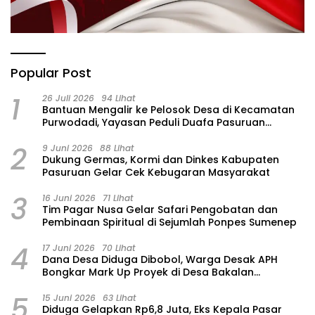
Popular Post
1
26 Juli 2026
94 Lihat
‎Bantuan Mengalir ke Pelosok Desa di Kecamatan
Purwodadi, Yayasan Peduli Duafa Pasuruan
Hadirkan Air Bersih dan Sembako
2
9 Juni 2026
88 Lihat
Dukung Germas, Kormi dan Dinkes Kabupaten
Pasuruan Gelar Cek Kebugaran Masyarakat
3
16 Juni 2026
71 Lihat
Tim Pagar Nusa Gelar Safari Pengobatan dan
Pembinaan Spiritual di Sejumlah Ponpes Sumenep
4
17 Juni 2026
70 Lihat
Dana Desa Diduga Dibobol, Warga Desak APH
Bongkar Mark Up Proyek di Desa Bakalan
Purwosari
5
15 Juni 2026
63 Lihat
‎Diduga Gelapkan Rp6,8 Juta, Eks Kepala Pasar