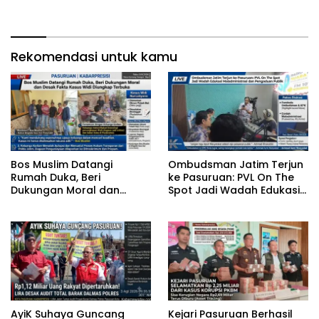
Desak Fakta Kasus Widi
Maladministrasi dan
Diungkap Terbuka
Pengaduan Publik
Rekomendasi untuk kamu
‎Bos Muslim Datangi
‎Ombudsman Jatim Terjun
Rumah Duka, Beri
ke Pasuruan: PVL On The
Dukungan Moral dan
Spot Jadi Wadah Edukasi
Desak Fakta Kasus Widi
Maladministrasi dan
Diungkap Terbuka
Pengaduan Publik
‎AyiK Suhaya Guncang
Kejari Pasuruan Berhasil