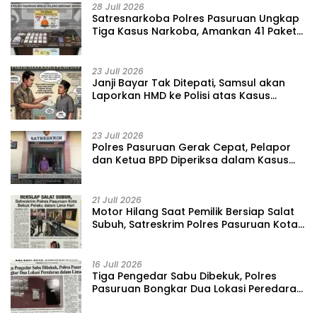
28 Juli 2026
‎Satresnarkoba Polres Pasuruan Ungkap
Tiga Kasus Narkoba, Amankan 41 Paket
Sabu dari Tiga Lokasi
23 Juli 2026
‎Janji Bayar Tak Ditepati, Samsul akan
Laporkan HMD ke Polisi atas Kasus
Penipuan Barang
23 Juli 2026
‎Polres Pasuruan Gerak Cepat, Pelapor
dan Ketua BPD Diperiksa dalam Kasus
Dugaan Penggelapan Kas Pasar Desa
Randupitu ‎
21 Juli 2026
‎Motor Hilang Saat Pemilik Bersiap Salat
Subuh, Satreskrim Polres Pasuruan Kota
Bekuk Pelaku dalam Lima Hari
16 Juli 2026
Tiga Pengedar Sabu Dibekuk, Polres
Pasuruan Bongkar Dua Lokasi Peredaran
dalam Lima Hari