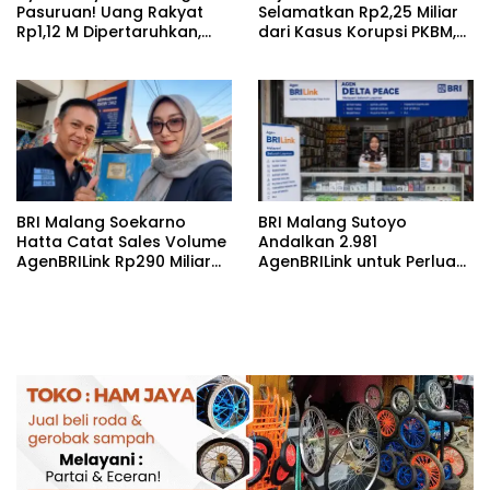
Pasuruan! Uang Rakyat
Selamatkan Rp2,25 Miliar
Rp1,12 M Dipertaruhkan,
dari Kasus Korupsi PKBM,
LIRA Desak Audit Total
Sisa Kerugian Negara
Barak Dalmas Polres
Terus Diburu
BRI Malang Soekarno
BRI Malang Sutoyo
Hatta Catat Sales Volume
Andalkan 2.981
AgenBRILink Rp290 Miliar
AgenBRILink untuk Perluas
hingga Juli 2026
Akses Layanan Keuangan
hingga Desa