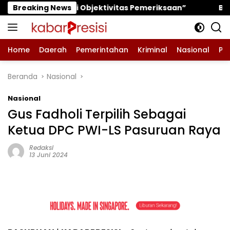
Langsung
bjektivitas Pemeriksaan”
Breaking News
Bhabinkamtibmas Polsek 
ke
konten
Home
Daerah
Pemerintahan
Kriminal
Nasional
Pe
Beranda
Nasional
Nasional
Gus Fadholi Terpilih Sebagai
Ketua DPC PWI-LS Pasuruan Raya
Redaksi
13 Juni 2024