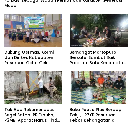
Forbasi sebagai Wadah Pembinaan Karakter Generasi
Muda
Dukung Germas, Kormi
Semangat Martopuro
dan Dinkes Kabupaten
Bersatu: Sambut Baik
Pasuruan Gelar Cek
Program Satu Kecamatan
Kebugaran Masyarakat
Satu Pelatih Demi
Kebangkitan Persekabpas
‎Tak Ada Rekomendasi,
‎Buka Puasa Plus Berbagi
Segel Satpol PP Dibuka;
Takjil, LP2KP Pasuruan
P3MB: Aparat Harus Tindak
Tebar Kehangatan di
Tegas Pelaku ‎
Bulan Ramadan