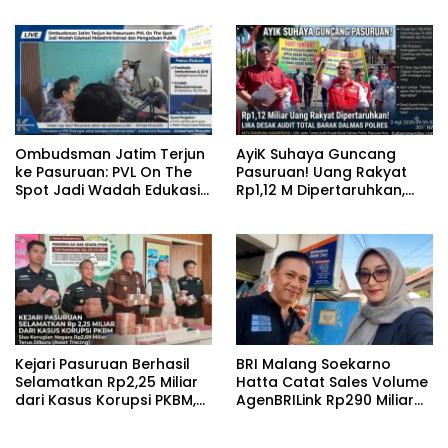
Pemeriksaan”
Diungkap Terbuka
‎Ombudsman Jatim Terjun
‎AyiK Suhaya Guncang
ke Pasuruan: PVL On The
Pasuruan! Uang Rakyat
Spot Jadi Wadah Edukasi
Rp1,12 M Dipertaruhkan,
Maladministrasi dan
LIRA Desak Audit Total
Pengaduan Publik
Barak Dalmas Polres
Kejari Pasuruan Berhasil
BRI Malang Soekarno
Selamatkan Rp2,25 Miliar
Hatta Catat Sales Volume
dari Kasus Korupsi PKBM,
AgenBRILink Rp290 Miliar
Sisa Kerugian Negara
hingga Juli 2026
Terus Diburu