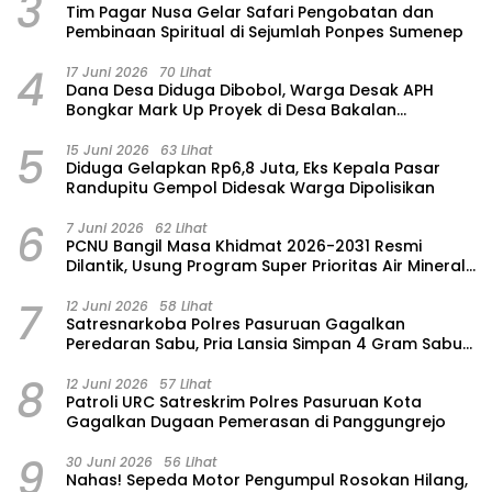
3
Tim Pagar Nusa Gelar Safari Pengobatan dan
Pembinaan Spiritual di Sejumlah Ponpes Sumenep
4
17 Juni 2026
70 Lihat
Dana Desa Diduga Dibobol, Warga Desak APH
Bongkar Mark Up Proyek di Desa Bakalan
Purwosari
5
15 Juni 2026
63 Lihat
‎Diduga Gelapkan Rp6,8 Juta, Eks Kepala Pasar
Randupitu Gempol Didesak Warga Dipolisikan
6
7 Juni 2026
62 Lihat
‎PCNU Bangil Masa Khidmat 2026-2031 Resmi
Dilantik, Usung Program Super Prioritas Air Mineral
“Nuansa”
7
12 Juni 2026
58 Lihat
Satresnarkoba Polres Pasuruan Gagalkan
Peredaran Sabu, Pria Lansia Simpan 4 Gram Sabu
di Gorden Rumahnya
8
12 Juni 2026
57 Lihat
Patroli URC Satreskrim Polres Pasuruan Kota
Gagalkan Dugaan Pemerasan di Panggungrejo
9
30 Juni 2026
56 Lihat
‎Nahas! Sepeda Motor Pengumpul Rosokan Hilang,