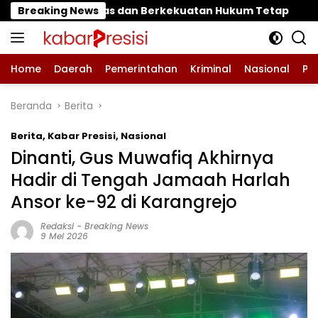
Langsung
n Berkekuatan Hukum Tetap
Breaking News
‎Polres Pasuruan Mutasi
ke
konten
Home
Daerah
Pemerintahan
Kriminal
Nasional
Pe
Beranda
Berita
Berita
,
Kabar Presisi
,
Nasional
‎Dinanti, Gus Muwafiq Akhirnya
Hadir di Tengah Jamaah Harlah
Ansor ke-92 di Karangrejo
Redaksi
-
Breaking News
9 Mei 2026