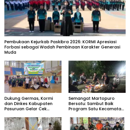
‎Pembukaan Kejurkab Paskibra 2026: KORMI Apresiasi
Forbasi sebagai Wadah Pembinaan Karakter Generasi
Muda
Dukung Germas, Kormi
Semangat Martopuro
dan Dinkes Kabupaten
Bersatu: Sambut Baik
Pasuruan Gelar Cek
Program Satu Kecamatan
Kebugaran Masyarakat
Satu Pelatih Demi
Kebangkitan Persekabpas