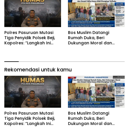
‎Polres Pasuruan Mutasi
‎Bos Muslim Datangi
Tiga Penyidik Polsek Beji,
Rumah Duka, Beri
Kapolres: “Langkah Ini
Dukungan Moral dan
demi Objektivitas
Desak Fakta Kasus Widi
Pemeriksaan”
Diungkap Terbuka
Rekomendasi untuk kamu
‎Polres Pasuruan Mutasi
‎Bos Muslim Datangi
Tiga Penyidik Polsek Beji,
Rumah Duka, Beri
Kapolres: “Langkah Ini
Dukungan Moral dan
demi Objektivitas
Desak Fakta Kasus Widi