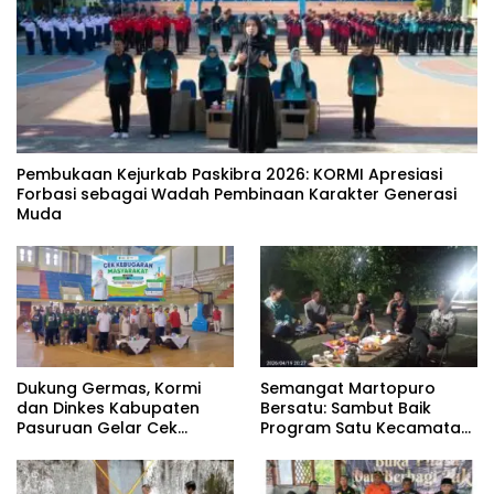
‎Pembukaan Kejurkab Paskibra 2026: KORMI Apresiasi
Forbasi sebagai Wadah Pembinaan Karakter Generasi
Muda
Dukung Germas, Kormi
Semangat Martopuro
dan Dinkes Kabupaten
Bersatu: Sambut Baik
Pasuruan Gelar Cek
Program Satu Kecamatan
Kebugaran Masyarakat
Satu Pelatih Demi
Kebangkitan Persekabpas