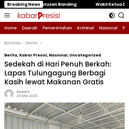
Langsung
an Banding ‎
Breaking News
‎Wakil Ketua DPRD Pasuruan Muhammad Z
ke
konten
Home
Daerah
Pemerintahan
Kriminal
Nasional
Pe
Beranda
Berita
Berita
,
Kabar Presisi
,
Nasional
,
Uncategorized
Sedekah di Hari Penuh Berkah:
Lapas Tulungagung Berbagi
Kasih lewat Makanan Gratis
Redaksi
24 Mei 2025