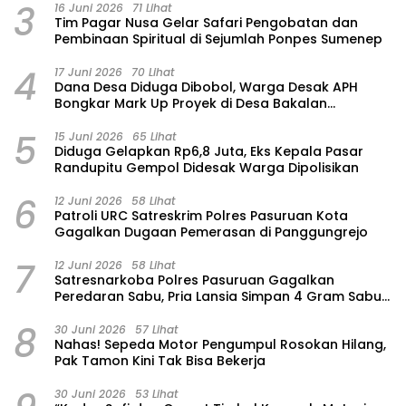
3
16 Juni 2026
71 Lihat
Tim Pagar Nusa Gelar Safari Pengobatan dan
Pembinaan Spiritual di Sejumlah Ponpes Sumenep
4
17 Juni 2026
70 Lihat
Dana Desa Diduga Dibobol, Warga Desak APH
Bongkar Mark Up Proyek di Desa Bakalan
Purwosari
5
15 Juni 2026
65 Lihat
‎Diduga Gelapkan Rp6,8 Juta, Eks Kepala Pasar
Randupitu Gempol Didesak Warga Dipolisikan
6
12 Juni 2026
58 Lihat
Patroli URC Satreskrim Polres Pasuruan Kota
Gagalkan Dugaan Pemerasan di Panggungrejo
7
12 Juni 2026
58 Lihat
Satresnarkoba Polres Pasuruan Gagalkan
Peredaran Sabu, Pria Lansia Simpan 4 Gram Sabu
di Gorden Rumahnya
8
30 Juni 2026
57 Lihat
‎Nahas! Sepeda Motor Pengumpul Rosokan Hilang,
Pak Tamon Kini Tak Bisa Bekerja
30 Juni 2026
53 Lihat