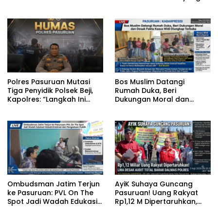
Putusan Banding ‎
Selalu Hadir di Tengah
Lantunan Sholawat dan
Masyarakat ‎
‎Polres Pasuruan Mutasi
‎Bos Muslim Datangi
Tiga Penyidik Polsek Beji,
Rumah Duka, Beri
Kapolres: “Langkah Ini
Dukungan Moral dan
demi Objektivitas
Desak Fakta Kasus Widi
Pemeriksaan”
Diungkap Terbuka
‎Ombudsman Jatim Terjun
‎AyiK Suhaya Guncang
ke Pasuruan: PVL On The
Pasuruan! Uang Rakyat
Spot Jadi Wadah Edukasi
Rp1,12 M Dipertaruhkan,
Maladministrasi dan
LIRA Desak Audit Total