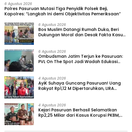
6 Agustus 2026
‎Polres Pasuruan Mutasi Tiga Penyidik Polsek Beji,
Kapolres: “Langkah Ini demi Objektivitas Pemeriksaan”
6 Agustus 2026
‎Bos Muslim Datangi Rumah Duka, Beri
Dukungan Moral dan Desak Fakta Kasus
Widi Diungkap Terbuka
6 Agustus 2026
‎Ombudsman Jatim Terjun ke Pasuruan:
PVL On The Spot Jadi Wadah Edukasi
Maladministrasi dan Pengaduan Publik
4 Agustus 2026
‎AyiK Suhaya Guncang Pasuruan! Uang
Rakyat Rp1,12 M Dipertaruhkan, LIRA
Desak Audit Total Barak Dalmas Polres
4 Agustus 2026
Kejari Pasuruan Berhasil Selamatkan
Rp2,25 Miliar dari Kasus Korupsi PKBM,
Sisa Kerugian Negara Terus Diburu