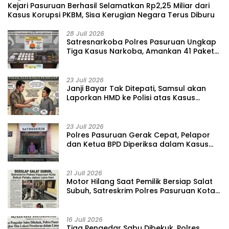
Kejari Pasuruan Berhasil Selamatkan Rp2,25 Miliar dari
Kasus Korupsi PKBM, Sisa Kerugian Negara Terus Diburu
28 Juli 2026
‎Satresnarkoba Polres Pasuruan Ungkap
Tiga Kasus Narkoba, Amankan 41 Paket
Sabu dari Tiga Lokasi
23 Juli 2026
‎Janji Bayar Tak Ditepati, Samsul akan
Laporkan HMD ke Polisi atas Kasus
Penipuan Barang
23 Juli 2026
‎Polres Pasuruan Gerak Cepat, Pelapor
dan Ketua BPD Diperiksa dalam Kasus
Dugaan Penggelapan Kas Pasar Desa
Randupitu ‎
21 Juli 2026
‎Motor Hilang Saat Pemilik Bersiap Salat
Subuh, Satreskrim Polres Pasuruan Kota
Bekuk Pelaku dalam Lima Hari
16 Juli 2026
Tiga Pengedar Sabu Dibekuk, Polres