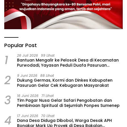
Popular Post
1
26 Juli 2026
99 Lihat
‎Bantuan Mengalir ke Pelosok Desa di Kecamatan
Purwodadi, Yayasan Peduli Duafa Pasuruan
Hadirkan Air Bersih dan Sembako
2
9 Juni 2026
88 Lihat
Dukung Germas, Kormi dan Dinkes Kabupaten
Pasuruan Gelar Cek Kebugaran Masyarakat
3
16 Juni 2026
71 Lihat
Tim Pagar Nusa Gelar Safari Pengobatan dan
Pembinaan Spiritual di Sejumlah Ponpes Sumenep
4
17 Juni 2026
70 Lihat
Dana Desa Diduga Dibobol, Warga Desak APH
Bongkar Mark Up Proyek di Desa Bakalan