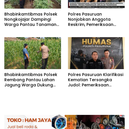
Bhabinkamtibmas Polsek
‎Polres Pasuruan
Nongkojajar Dampingi
Nonjobkan Anggota
Warga Pantau Tanaman
Reskrim, Pemeriksaan
Tomat Dukung Program
Dugaan Penganiayaan
Ketahanan Pangan
Berjalan Transparan
Nasional
Bhabinkamtibmas Polsek
Polres Pasuruan Klarifikasi
Rembang Pantau Lahan
Kematian Tersangka
Jagung Warga Dukung
Judol: Pemeriksaan
Asta Cita Ketahanan
Personel Digelar, Hasilnya
Pangan
Dibuka untuk Publik