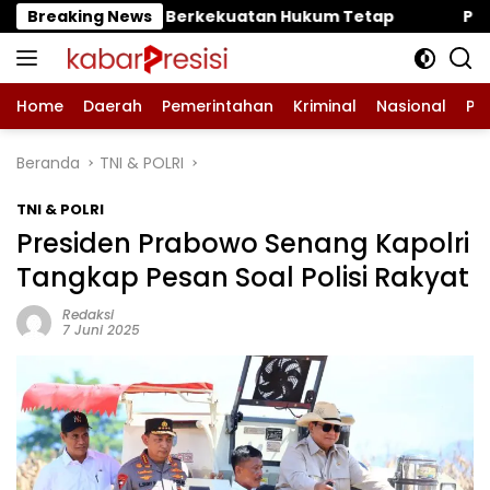
Langsung
kekuatan Hukum Tetap
Breaking News
‎Polres Pasuruan Mutasi Tiga
ke
konten
Home
Daerah
Pemerintahan
Kriminal
Nasional
Pe
Beranda
TNI & POLRI
TNI & POLRI
Presiden Prabowo Senang Kapolri
Tangkap Pesan Soal Polisi Rakyat
Redaksi
7 Juni 2025