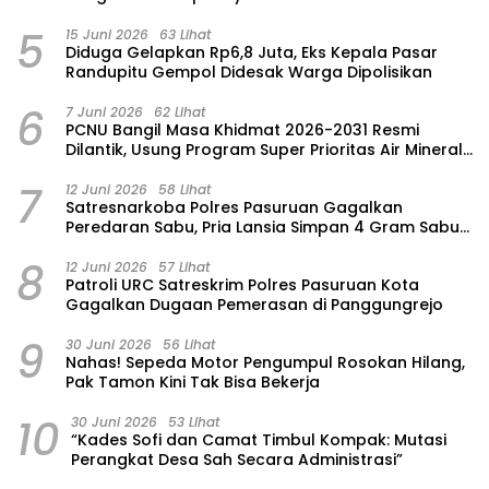
Purwosari
5
15 Juni 2026
63 Lihat
‎Diduga Gelapkan Rp6,8 Juta, Eks Kepala Pasar
Randupitu Gempol Didesak Warga Dipolisikan
6
7 Juni 2026
62 Lihat
‎PCNU Bangil Masa Khidmat 2026-2031 Resmi
Dilantik, Usung Program Super Prioritas Air Mineral
“Nuansa”
7
12 Juni 2026
58 Lihat
Satresnarkoba Polres Pasuruan Gagalkan
Peredaran Sabu, Pria Lansia Simpan 4 Gram Sabu
di Gorden Rumahnya
8
12 Juni 2026
57 Lihat
Patroli URC Satreskrim Polres Pasuruan Kota
Gagalkan Dugaan Pemerasan di Panggungrejo
9
30 Juni 2026
56 Lihat
‎Nahas! Sepeda Motor Pengumpul Rosokan Hilang,
Pak Tamon Kini Tak Bisa Bekerja
10
30 Juni 2026
53 Lihat
“Kades Sofi dan Camat Timbul Kompak: Mutasi
Perangkat Desa Sah Secara Administrasi”