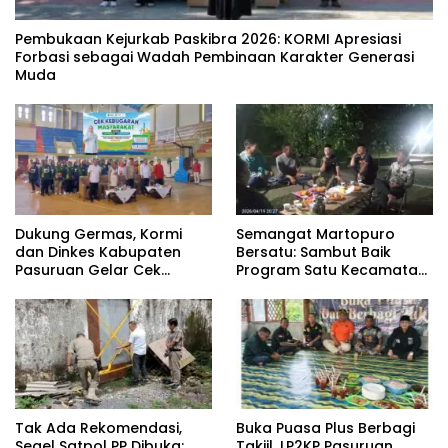
‎Pembukaan Kejurkab Paskibra 2026: KORMI Apresiasi
Forbasi sebagai Wadah Pembinaan Karakter Generasi
Muda
Dukung Germas, Kormi
Semangat Martopuro
dan Dinkes Kabupaten
Bersatu: Sambut Baik
Pasuruan Gelar Cek
Program Satu Kecamatan
Kebugaran Masyarakat
Satu Pelatih Demi
Kebangkitan Persekabpas
‎Tak Ada Rekomendasi,
‎Buka Puasa Plus Berbagi
Segel Satpol PP Dibuka;
Takjil, LP2KP Pasuruan