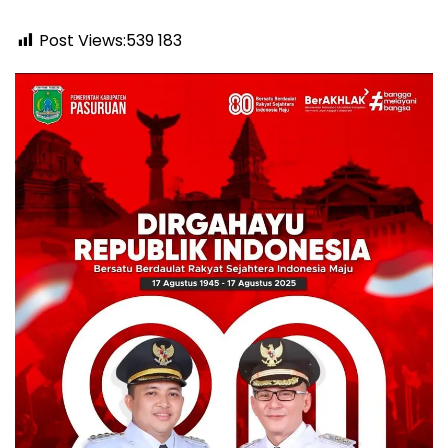
Post Views:539
183