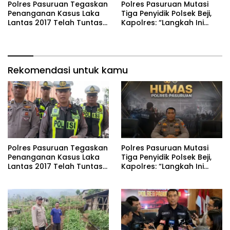
Polres Pasuruan Tegaskan
‎Polres Pasuruan Mutasi
Penanganan Kasus Laka
Tiga Penyidik Polsek Beji,
Lantas 2017 Telah Tuntas
Kapolres: “Langkah Ini
dan Berkekuatan Hukum
demi Objektivitas
Tetap
Pemeriksaan”
Rekomendasi untuk kamu
Polres Pasuruan Tegaskan
‎Polres Pasuruan Mutasi
Penanganan Kasus Laka
Tiga Penyidik Polsek Beji,
Lantas 2017 Telah Tuntas
Kapolres: “Langkah Ini
dan Berkekuatan Hukum
demi Objektivitas
Tetap
Pemeriksaan”