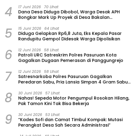
4
17 Juni 2026
70 Lihat
Dana Desa Diduga Dibobol, Warga Desak APH
Bongkar Mark Up Proyek di Desa Bakalan
Purwosari
5
15 Juni 2026
64 Lihat
‎Diduga Gelapkan Rp6,8 Juta, Eks Kepala Pasar
Randupitu Gempol Didesak Warga Dipolisikan
6
12 Juni 2026
58 Lihat
Patroli URC Satreskrim Polres Pasuruan Kota
Gagalkan Dugaan Pemerasan di Panggungrejo
7
12 Juni 2026
58 Lihat
Satresnarkoba Polres Pasuruan Gagalkan
Peredaran Sabu, Pria Lansia Simpan 4 Gram Sabu
di Gorden Rumahnya
8
30 Juni 2026
57 Lihat
‎Nahas! Sepeda Motor Pengumpul Rosokan Hilang,
Pak Tamon Kini Tak Bisa Bekerja
9
30 Juni 2026
53 Lihat
“Kades Sofi dan Camat Timbul Kompak: Mutasi
Perangkat Desa Sah Secara Administrasi”