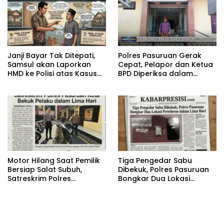
‎Janji Bayar Tak Ditepati,
‎Polres Pasuruan Gerak
Samsul akan Laporkan
Cepat, Pelapor dan Ketua
HMD ke Polisi atas Kasus
BPD Diperiksa dalam
Penipuan Barang
Kasus Dugaan
Penggelapan Kas Pasar
Desa Randupitu ‎
‎Motor Hilang Saat Pemilik
Tiga Pengedar Sabu
Bersiap Salat Subuh,
Dibekuk, Polres Pasuruan
Satreskrim Polres
Bongkar Dua Lokasi
Pasuruan Kota Bekuk
Peredaran dalam Lima
Pelaku dalam Lima Hari
Hari