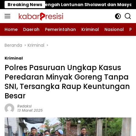
Langsung
 Lantunan Sholawat dan Masyarakat ‎
Breaking News
Pantau Budida
ke
konten
Home
Daerah
Pemerintahan
Kriminal
Nasional
Pe
Beranda
Kriminal
Kriminal
Polres Pasuruan Ungkap Kasus
Peredaran Minyak Goreng Tanpa
SNI, Tersangka Raup Keuntungan
Besar
Redaksi
13 Maret 2025