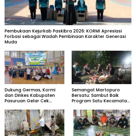
‎Pembukaan Kejurkab Paskibra 2026: KORMI Apresiasi
Forbasi sebagai Wadah Pembinaan Karakter Generasi
Muda
Dukung Germas, Kormi
Semangat Martopuro
dan Dinkes Kabupaten
Bersatu: Sambut Baik
Pasuruan Gelar Cek
Program Satu Kecamatan
Kebugaran Masyarakat
Satu Pelatih Demi
Kebangkitan Persekabpas