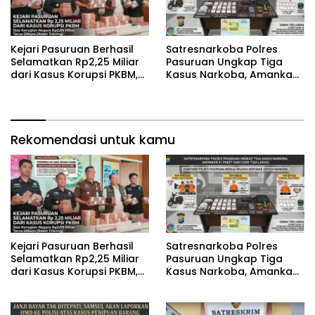
Kejari Pasuruan Berhasil
‎Satresnarkoba Polres
Selamatkan Rp2,25 Miliar
Pasuruan Ungkap Tiga
dari Kasus Korupsi PKBM,
Kasus Narkoba, Amankan
Sisa Kerugian Negara
41 Paket Sabu dari Tiga
Terus Diburu
Lokasi
Rekomendasi untuk kamu
Kejari Pasuruan Berhasil
‎Satresnarkoba Polres
Selamatkan Rp2,25 Miliar
Pasuruan Ungkap Tiga
dari Kasus Korupsi PKBM,
Kasus Narkoba, Amankan
Sisa Kerugian Negara
41 Paket Sabu dari Tiga
Terus Diburu
Lokasi