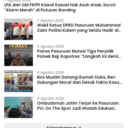
7 Agustus 2026
‎LPA dan GM FKPPI Kawal Kasasi Hak Asuh Anak, Soroti
“Alarm Merah” di Putusan Banding ‎
7 Agustus 2026
‎Wakil Ketua DPRD Pasuruan Muhammad
Zaini: Politisi Kalem yang Selalu Hadir di
Tengah Lantunan Sholawat dan
Masyarakat ‎
6 Agustus 2026
‎Polres Pasuruan Mutasi Tiga Penyidik
Polsek Beji, Kapolres: “Langkah Ini demi
Objektivitas Pemeriksaan”
6 Agustus 2026
‎Bos Muslim Datangi Rumah Duka, Beri
Dukungan Moral dan Desak Fakta Kasus
Widi Diungkap Terbuka
6 Agustus 2026
‎Ombudsman Jatim Terjun ke Pasuruan:
PVL On The Spot Jadi Wadah Edukasi
Maladministrasi dan Pengaduan Publik
Selengkapnya