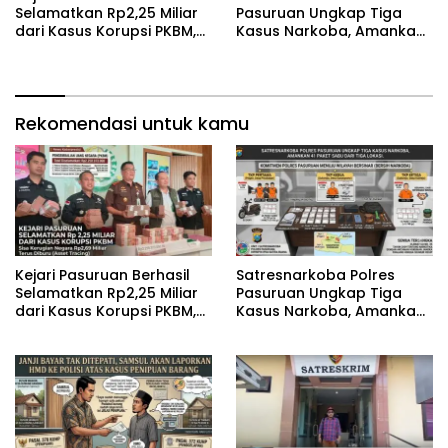
Selamatkan Rp2,25 Miliar
Pasuruan Ungkap Tiga
dari Kasus Korupsi PKBM,
Kasus Narkoba, Amankan
Sisa Kerugian Negara
41 Paket Sabu dari Tiga
Terus Diburu
Lokasi
Rekomendasi untuk kamu
Kejari Pasuruan Berhasil
‎Satresnarkoba Polres
Selamatkan Rp2,25 Miliar
Pasuruan Ungkap Tiga
dari Kasus Korupsi PKBM,
Kasus Narkoba, Amankan
Sisa Kerugian Negara
41 Paket Sabu dari Tiga
Terus Diburu
Lokasi