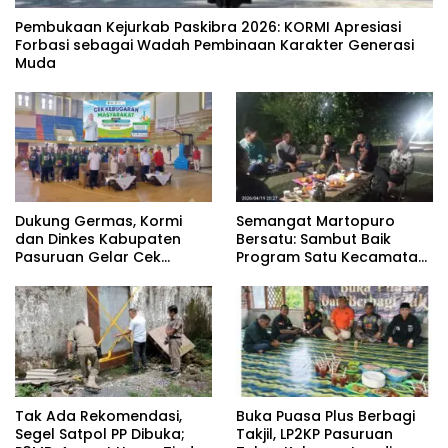
‎Pembukaan Kejurkab Paskibra 2026: KORMI Apresiasi
Forbasi sebagai Wadah Pembinaan Karakter Generasi
Muda
Dukung Germas, Kormi
Semangat Martopuro
dan Dinkes Kabupaten
Bersatu: Sambut Baik
Pasuruan Gelar Cek
Program Satu Kecamatan
Kebugaran Masyarakat
Satu Pelatih Demi
Kebangkitan Persekabpas
‎Tak Ada Rekomendasi,
‎Buka Puasa Plus Berbagi
Segel Satpol PP Dibuka;
Takjil, LP2KP Pasuruan