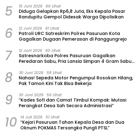
5
15 Juni 2026
66 Lihat
‎Diduga Gelapkan Rp6,8 Juta, Eks Kepala Pasar
Randupitu Gempol Didesak Warga Dipolisikan
6
12 Juni 2026
61 Lihat
Patroli URC Satreskrim Polres Pasuruan Kota
Gagalkan Dugaan Pemerasan di Panggungrejo
7
12 Juni 2026
60 Lihat
Satresnarkoba Polres Pasuruan Gagalkan
Peredaran Sabu, Pria Lansia Simpan 4 Gram Sabu
di Gorden Rumahnya
8
30 Juni 2026
58 Lihat
‎Nahas! Sepeda Motor Pengumpul Rosokan Hilang,
Pak Tamon Kini Tak Bisa Bekerja
9
30 Juni 2026
56 Lihat
“Kades Sofi dan Camat Timbul Kompak: Mutasi
Perangkat Desa Sah Secara Administrasi”
10
14 Juli 2026
51 Lihat
“Kejari Pasuruan Tahan Kepala Desa dan Dua
Oknum POKMAS Tersangka Pungli PTSL”