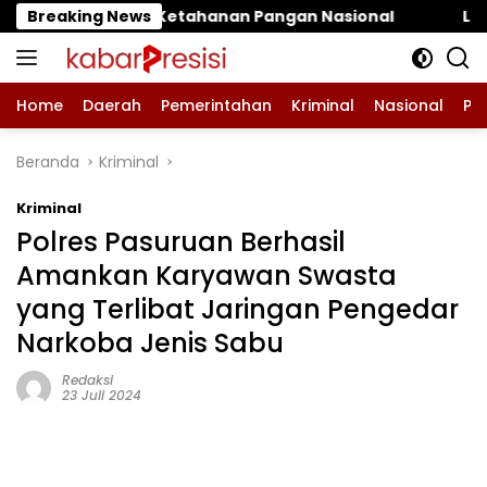
Langsung
ahanan Pangan Nasional
Breaking News
‎LPA dan GM FKPPI Kawal K
ke
konten
Home
Daerah
Pemerintahan
Kriminal
Nasional
Pe
Beranda
Kriminal
Kriminal
Polres Pasuruan Berhasil
Amankan Karyawan Swasta
yang Terlibat Jaringan Pengedar
Narkoba Jenis Sabu
Redaksi
23 Juli 2024