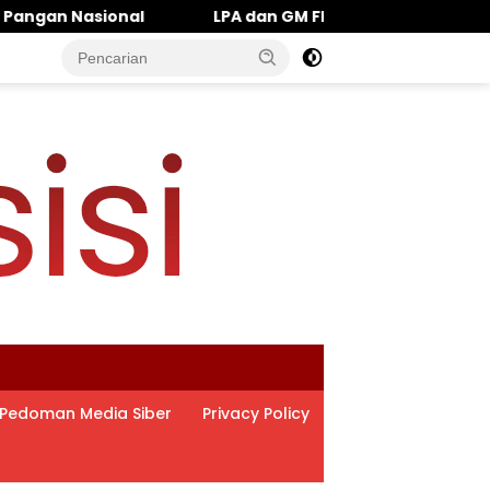
 GM FKPPI Kawal Kasasi Hak Asuh Anak, Soroti “Alarm Merah”
Pedoman Media Siber
Privacy Policy