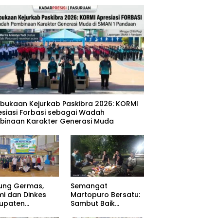
mbukaan Kejurkab Paskibra 2026: KORMI
esiasi Forbasi sebagai Wadah
binaan Karakter Generasi Muda
ung Germas,
Semangat
mi dan Dinkes
Martopuro Bersatu:
upaten
Sambut Baik
uruan Gelar Cek
Program Satu