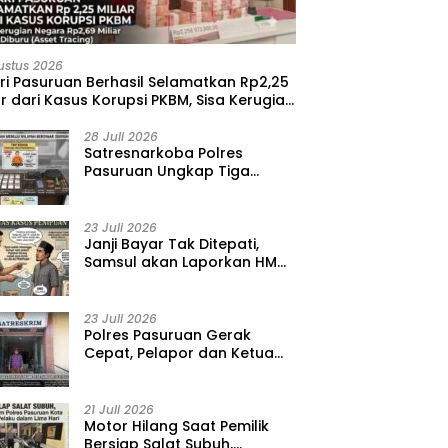
ustus 2026
ri Pasuruan Berhasil Selamatkan Rp2,25
ar dari Kasus Korupsi PKBM, Sisa Kerugian
ara Terus Diburu
28 Juli 2026
‎Satresnarkoba Polres
Pasuruan Ungkap Tiga
Kasus Narkoba, Amankan 41
Paket Sabu dari Tiga Lokasi
23 Juli 2026
‎Janji Bayar Tak Ditepati,
Samsul akan Laporkan HMD
ke Polisi atas Kasus
Penipuan Barang
23 Juli 2026
‎Polres Pasuruan Gerak
Cepat, Pelapor dan Ketua
BPD Diperiksa dalam Kasus
Dugaan Penggelapan Kas
Pasar Desa Randupitu ‎
21 Juli 2026
‎Motor Hilang Saat Pemilik
Bersiap Salat Subuh,