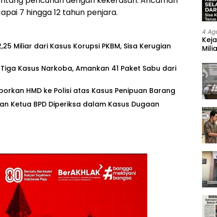
tentang pencurian dengan kekerasan. Ancaman
ai 7 hingga 12 tahun penjara.
4 Ag
Keja
25 Miliar dari Kasus Korupsi PKBM, Sisa Kerugian
Mili
Neg
 Tiga Kasus Narkoba, Amankan 41 Paket Sabu dari
Laporkan HMD ke Polisi atas Kasus Penipuan Barang
 dan Ketua BPD Diperiksa dalam Kasus Dugaan
‎