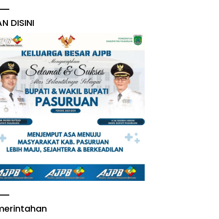
AN DISINI
merintahan