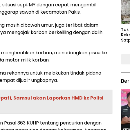
Keb
t situasi sepi, MY dengan cepat mengambil
Mas
ggarap sawah di kecamatan Pakis.
ng masih dibawah umur, juga terlibat dalam
‎Tak
a mengajak korban berkeliling dengan dalih
Rek
Satp
P3M
Tin
a menghentikan korban, menodongkan pisau ke
 motor milik korban.
rsama rekannya untuk melakukan tindak pidana
mpat dijual.” ungkapnya.
Ber
tepati, Samsul akan Laporkan HMD ke Polisi
an Pasal 363 KUHP tentang pencurian dengan