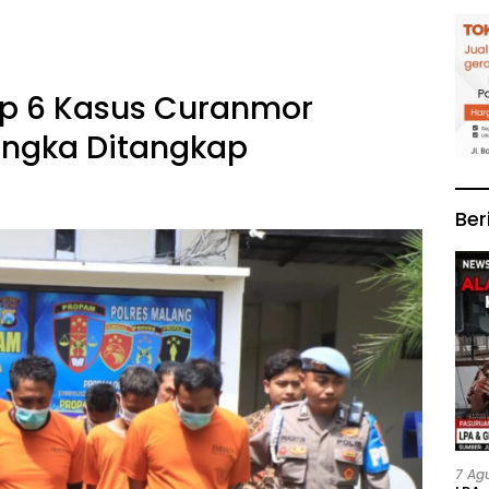
ap 6 Kasus Curanmor
sangka Ditangkap
Ber
7 Ag