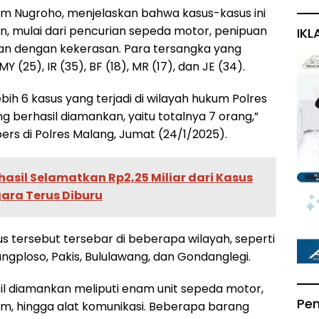
m Nugroho, menjelaskan bahwa kasus-kasus ini
, mulai dari pencurian sepeda motor, penipuan
IKL
an dengan kekerasan. Para tersangka yang
Y (25), IR (35), BF (18), MR (17), dan JE (34).
ih 6 kasus yang terjadi di wilayah hukum Polres
 berhasil diamankan, yaitu totalnya 7 orang,”
rs di Polres Malang, Jumat (24/1/2025).
hasil Selamatkan Rp2,25 Miliar dari Kasus
gara Terus Diburu
 tersebut tersebar di beberapa wilayah, seperti
gploso, Pakis, Bululawang, dan Gondanglegi.
l diamankan meliputi enam unit sepeda motor,
Pe
jam, hingga alat komunikasi. Beberapa barang