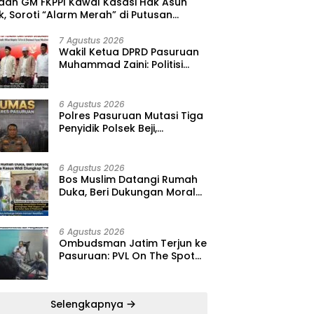
 dan GM FKPPI Kawal Kasasi Hak Asuh
, Soroti “Alarm Merah” di Putusan
ing ‎
7 Agustus 2026
‎Wakil Ketua DPRD Pasuruan
Muhammad Zaini: Politisi
Kalem yang Selalu Hadir di
Tengah Lantunan Sholawat
dan Masyarakat ‎
6 Agustus 2026
‎Polres Pasuruan Mutasi Tiga
Penyidik Polsek Beji,
Kapolres: “Langkah Ini demi
Objektivitas Pemeriksaan”
6 Agustus 2026
‎Bos Muslim Datangi Rumah
Duka, Beri Dukungan Moral
dan Desak Fakta Kasus Widi
Diungkap Terbuka
6 Agustus 2026
‎Ombudsman Jatim Terjun ke
Pasuruan: PVL On The Spot
Jadi Wadah Edukasi
Maladministrasi dan
Pengaduan Publik
Selengkapnya