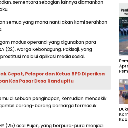
ejadian, sementara sebagian lainnya diamankan
aku.
nkan semua yang mana nanti akan kami serahkan
.
gam modus operandi yang digunakan para
RA (22), warga Kebonagung, Pakisaji, yang
stitusi melalui aplikasi media sosial.
‎Pe
Apr
Pem
rak Cepat, Pelapor dan Ketua BPD Diperiksa
n Kas Pasar Desa Randupitu ‎
emu di sebuah penginapan, kemudian mencekik
gambil barang-barang berharga termasuk
Duk
Kor
Kab
Pas
MY (25) asal Pujon, yang berpura-pura menjadi