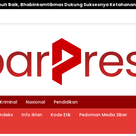
g Suksesnya Ketahanan Pangan Nasional
‎LPA dan
Kriminal
Nasional
Pendidikan
Indeks
Info Iklan
Kode Etik
Pedoman Media Siber