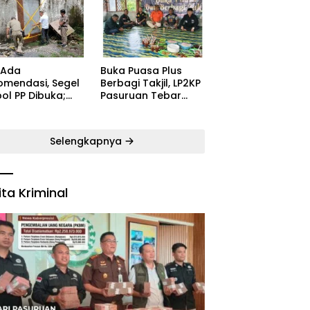
ugaran
Kecamatan Satu
yarakat
Pelatih Demi
Kebangkitan
Persekabpas
 Ada
‎Buka Puasa Plus
omendasi, Segel
Berbagi Takjil, LP2KP
ol PP Dibuka;
Pasuruan Tebar
B: Aparat Harus
Kehangatan di
dak Tegas Pelaku
Bulan Ramadan
Selengkapnya
ita Kriminal