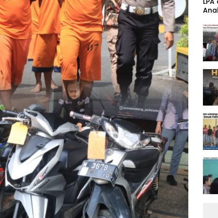
‎LPA
Anak
Band