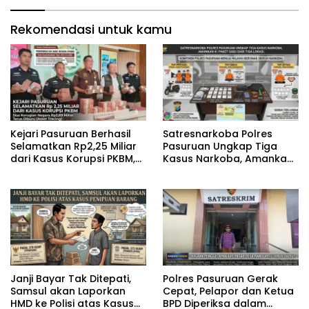
Rekomendasi untuk kamu
Kejari Pasuruan Berhasil
‎Satresnarkoba Polres
Selamatkan Rp2,25 Miliar
Pasuruan Ungkap Tiga
dari Kasus Korupsi PKBM,
Kasus Narkoba, Amankan
Sisa Kerugian Negara
41 Paket Sabu dari Tiga
Terus Diburu
Lokasi
‎Janji Bayar Tak Ditepati,
‎Polres Pasuruan Gerak
Samsul akan Laporkan
Cepat, Pelapor dan Ketua
HMD ke Polisi atas Kasus
BPD Diperiksa dalam