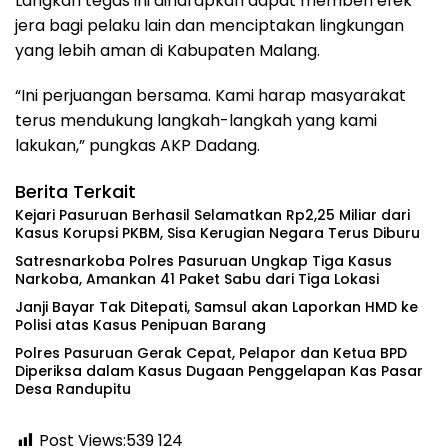
Langkah tegas ini diharapkan dapat memberi efek
jera bagi pelaku lain dan menciptakan lingkungan
yang lebih aman di Kabupaten Malang.
“Ini perjuangan bersama. Kami harap masyarakat
terus mendukung langkah-langkah yang kami
lakukan,” pungkas AKP Dadang.
Berita Terkait
Kejari Pasuruan Berhasil Selamatkan Rp2,25 Miliar dari
Kasus Korupsi PKBM, Sisa Kerugian Negara Terus Diburu
‎Satresnarkoba Polres Pasuruan Ungkap Tiga Kasus
Narkoba, Amankan 41 Paket Sabu dari Tiga Lokasi
‎Janji Bayar Tak Ditepati, Samsul akan Laporkan HMD ke
Polisi atas Kasus Penipuan Barang
‎Polres Pasuruan Gerak Cepat, Pelapor dan Ketua BPD
Diperiksa dalam Kasus Dugaan Penggelapan Kas Pasar
Desa Randupitu ‎
Post Views:539
124