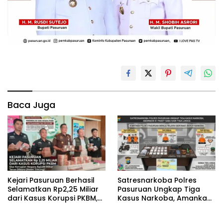
Baca Juga
Kejari Pasuruan Berhasil
‎Satresnarkoba Polres
Selamatkan Rp2,25 Miliar
Pasuruan Ungkap Tiga
dari Kasus Korupsi PKBM,
Kasus Narkoba, Amankan
Sisa Kerugian Negara
41 Paket Sabu dari Tiga
Terus Diburu
Lokasi