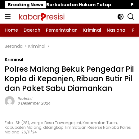
Langsung
kekuatan Hukum Tetap
Breaking News
‎Polres Pasuruan Mutasi Tiga
ke
konten
Home
Daerah
Pemerintahan
Kriminal
Nasional
Pe
Beranda
Kriminal
Kriminal
Polres Malang Bekuk Pengedar Pil
Koplo di Kepanjen, Ribuan Butir Pil
dan Paket Sabu Diamankan
Redaksi
3 Desember 2024
Foto : SH (28), warga Desa Tawangrejeni, Kecamatan Turen,
Kabupaten Malang, ditangkap Tim Satuan Reserse Narkoba Polres
Malang. 26/11/24