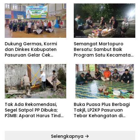
Dukung Germas, Kormi
Semangat Martopuro
dan Dinkes Kabupaten
Bersatu: Sambut Baik
Pasuruan Gelar Cek
Program Satu Kecamatan
Kebugaran Masyarakat
Satu Pelatih Demi
Kebangkitan Persekabpas
‎Tak Ada Rekomendasi,
‎Buka Puasa Plus Berbagi
Segel Satpol PP Dibuka;
Takjil, LP2KP Pasuruan
P3MB: Aparat Harus Tindak
Tebar Kehangatan di
Tegas Pelaku ‎
Bulan Ramadan
Selengkapnya