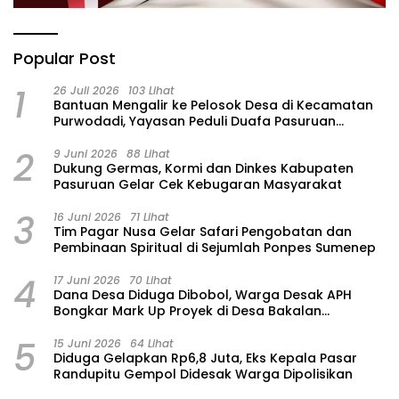
Popular Post
1
26 Juli 2026
103 Lihat
‎Bantuan Mengalir ke Pelosok Desa di Kecamatan
Purwodadi, Yayasan Peduli Duafa Pasuruan
Hadirkan Air Bersih dan Sembako
2
9 Juni 2026
88 Lihat
Dukung Germas, Kormi dan Dinkes Kabupaten
Pasuruan Gelar Cek Kebugaran Masyarakat
3
16 Juni 2026
71 Lihat
Tim Pagar Nusa Gelar Safari Pengobatan dan
Pembinaan Spiritual di Sejumlah Ponpes Sumenep
4
17 Juni 2026
70 Lihat
Dana Desa Diduga Dibobol, Warga Desak APH
Bongkar Mark Up Proyek di Desa Bakalan
Purwosari
5
15 Juni 2026
64 Lihat
‎Diduga Gelapkan Rp6,8 Juta, Eks Kepala Pasar
Randupitu Gempol Didesak Warga Dipolisikan