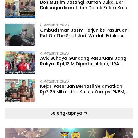
‎Bos Muslim Datangi Rumah Duka, Beri
Dukungan Moral dan Desak Fakta Kasus
Widi Diungkap Terbuka
6 Agustus 2026
‎Ombudsman Jatim Terjun ke Pasuruan:
PVL On The Spot Jadi Wadah Edukasi
Maladministrasi dan Pengaduan Publik
4 Agustus 2026
‎AyiK Suhaya Guncang Pasuruan! Uang
Rakyat Rp1,12 M Dipertaruhkan, LIRA
Desak Audit Total Barak Dalmas Polres
4 Agustus 2026
Kejari Pasuruan Berhasil Selamatkan
Rp2,25 Miliar dari Kasus Korupsi PKBM,
Sisa Kerugian Negara Terus Diburu
Selengkapnya