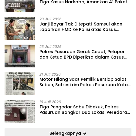
Tiga Kasus Narkoba, Amankan 41 Paket
Sabu dari Tiga Lokasi
23 Juli 2026
‎Janji Bayar Tak Ditepati, Samsul akan
Laporkan HMD ke Polisi atas Kasus
Penipuan Barang
23 Juli 2026
‎Polres Pasuruan Gerak Cepat, Pelapor
dan Ketua BPD Diperiksa dalam Kasus
Dugaan Penggelapan Kas Pasar Desa
Randupitu ‎
21 Juli 2026
‎Motor Hilang Saat Pemilik Bersiap Salat
Subuh, Satreskrim Polres Pasuruan Kota
Bekuk Pelaku dalam Lima Hari
16 Juli 2026
Tiga Pengedar Sabu Dibekuk, Polres
Pasuruan Bongkar Dua Lokasi Peredaran
dalam Lima Hari
Selengkapnya