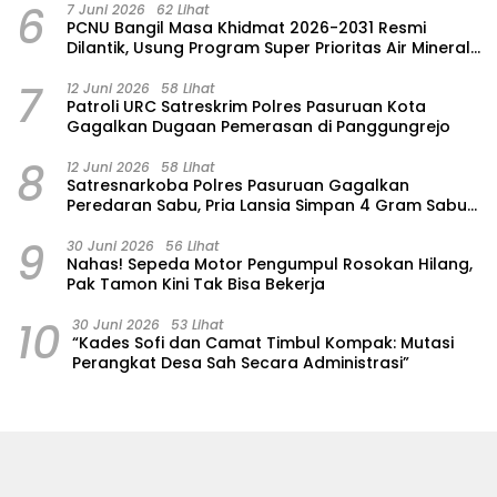
6
7 Juni 2026
62 Lihat
‎PCNU Bangil Masa Khidmat 2026-2031 Resmi
Dilantik, Usung Program Super Prioritas Air Mineral
“Nuansa”
7
12 Juni 2026
58 Lihat
Patroli URC Satreskrim Polres Pasuruan Kota
Gagalkan Dugaan Pemerasan di Panggungrejo
8
12 Juni 2026
58 Lihat
Satresnarkoba Polres Pasuruan Gagalkan
Peredaran Sabu, Pria Lansia Simpan 4 Gram Sabu
di Gorden Rumahnya
9
30 Juni 2026
56 Lihat
‎Nahas! Sepeda Motor Pengumpul Rosokan Hilang,
Pak Tamon Kini Tak Bisa Bekerja
10
30 Juni 2026
53 Lihat
“Kades Sofi dan Camat Timbul Kompak: Mutasi
Perangkat Desa Sah Secara Administrasi”