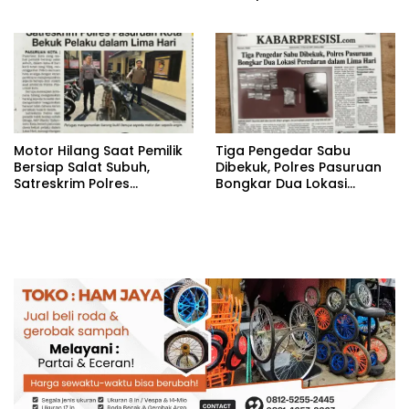
Penipuan Barang
Kasus Dugaan
Penggelapan Kas Pasar
Desa Randupitu ‎
‎Motor Hilang Saat Pemilik
Tiga Pengedar Sabu
Bersiap Salat Subuh,
Dibekuk, Polres Pasuruan
Satreskrim Polres
Bongkar Dua Lokasi
Pasuruan Kota Bekuk
Peredaran dalam Lima
Pelaku dalam Lima Hari
Hari