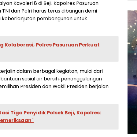
yon Kavaleri 8 di Beji. Kapolres Pasuruan
TNI dan Polri harus terus dibangun demi
a keberlanjutan pembangunan untuk
g Kolaborasi, Polres Pasuruan Perkuat
terjalin dalam berbagai kegiatan, mulai dari
antuan sosial air bersih, penanggulangan
ilihan Presiden dan Wakil Presiden berjalan
asi Tiga Penyidik Polsek Beji, Kapolres:
 Pemeriksaan"