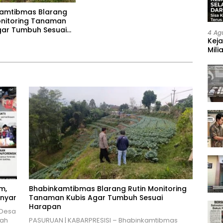
amtibmas Blarang
onitoring Tanaman
gar Tumbuh Sesuai
4 Ag
n
Keja
Mili
Neg
m,
Bhabinkamtibmas Blarang Rutin Monitoring
anyar
Tanaman Kubis Agar Tumbuh Sesuai
Harapan
 Desa
cah
PASURUAN | KABARPRESISI – Bhabinkamtibmas