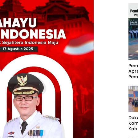
‎Pe
Apr
Pem
Duk
Kor
Kab
Pas