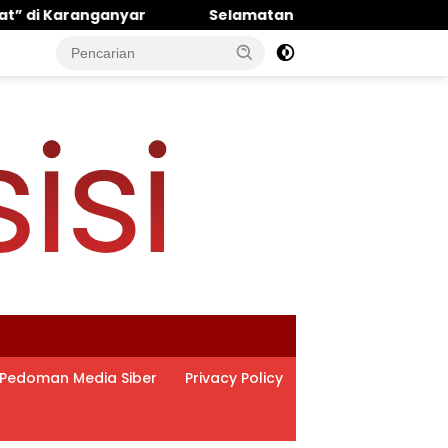
‎Selamatan 40 Hari Meninggalnya Ibunda, Miftakhul Ulum M
Pedoman Media Siber
Privacy Policy