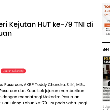
ri Kejutan HUT ke-79 TNI di
uan
Ber
s Pasuruan, AKBP Teddy Chandra, S.I.K., M.Si.,
Pasuruan dan Kapolsek jajaran memberikan
an dengan mendatangi Makodim Pasuruan.
ari Ulang Tahun ke-79 TNI pada Sabtu pagi
9 Ag