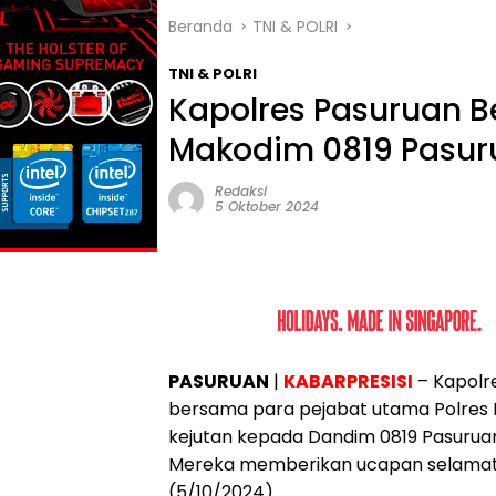
Beranda
TNI & POLRI
TNI & POLRI
Kapolres Pasuruan Be
Makodim 0819 Pasur
Redaksi
5 Oktober 2024
PASURUAN
|
KABARPRESISI
– Kapolre
bersama para pejabat utama Polres 
kejutan kepada Dandim 0819 Pasuru
Mereka memberikan ucapan selamat H
(5/10/2024).