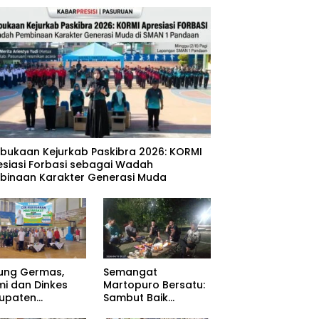
mbukaan Kejurkab Paskibra 2026: KORMI
esiasi Forbasi sebagai Wadah
binaan Karakter Generasi Muda
ung Germas,
Semangat
mi dan Dinkes
Martopuro Bersatu:
upaten
Sambut Baik
uruan Gelar Cek
Program Satu