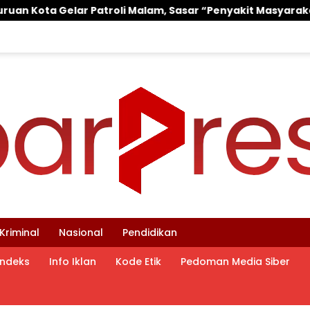
alam, Sasar “Penyakit Masyarakat” di Karanganyar
Kriminal
Nasional
Pendidikan
Indeks
Info Iklan
Kode Etik
Pedoman Media Siber