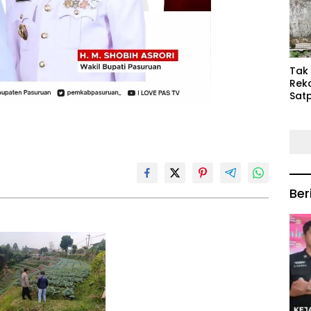
Keb
Mas
‎Tak
Rek
Satp
P3M
Tin
Ber