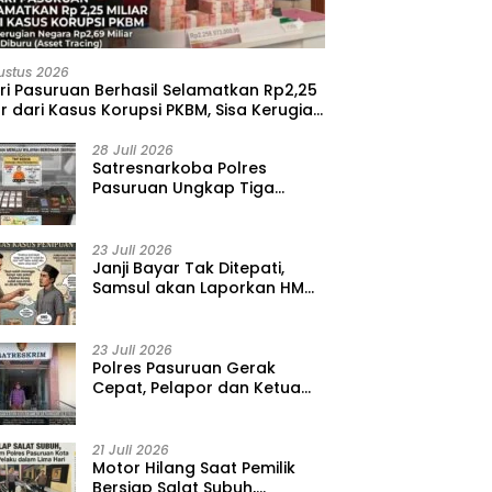
ustus 2026
ri Pasuruan Berhasil Selamatkan Rp2,25
ar dari Kasus Korupsi PKBM, Sisa Kerugian
ara Terus Diburu
28 Juli 2026
‎Satresnarkoba Polres
Pasuruan Ungkap Tiga
Kasus Narkoba, Amankan 41
Paket Sabu dari Tiga Lokasi
23 Juli 2026
‎Janji Bayar Tak Ditepati,
Samsul akan Laporkan HMD
ke Polisi atas Kasus
Penipuan Barang
23 Juli 2026
‎Polres Pasuruan Gerak
Cepat, Pelapor dan Ketua
BPD Diperiksa dalam Kasus
Dugaan Penggelapan Kas
Pasar Desa Randupitu ‎
21 Juli 2026
‎Motor Hilang Saat Pemilik
Bersiap Salat Subuh,