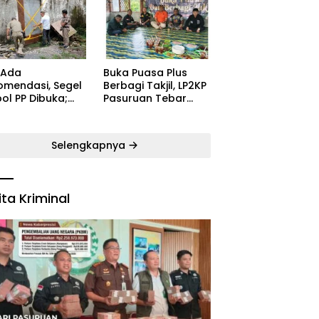
ugaran
Kecamatan Satu
yarakat
Pelatih Demi
Kebangkitan
Persekabpas
 Ada
‎Buka Puasa Plus
omendasi, Segel
Berbagi Takjil, LP2KP
ol PP Dibuka;
Pasuruan Tebar
B: Aparat Harus
Kehangatan di
dak Tegas Pelaku
Bulan Ramadan
Selengkapnya
ita Kriminal