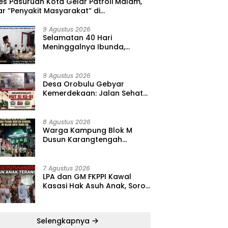
res Pasuruan Kota Gelar Patroli Malam,
r “Penyakit Masyarakat” di
anganyar
9 Agustus 2026
‎Selamatan 40 Hari
Meninggalnya Ibunda,
Miftakhul Ulum Media
Lumbung Berita Gelar Tahlil
dan Yasin Bersama
9 Agustus 2026
‎Desa Orobulu Gebyar
Kemerdekaan: Jalan Sehat
hingga Pengajian Umum
Warnai HUT RI ke-81 ‎
8 Agustus 2026
‎Warga Kampung Blok M
Dusun Karangtengah
Pasang Deretan Bendera,
Ketua RT: Ini Wujud Cinta
Tanah Air
7 Agustus 2026
‎LPA dan GM FKPPI Kawal
Kasasi Hak Asuh Anak, Soroti
“Alarm Merah” di Putusan
Banding ‎
Selengkapnya