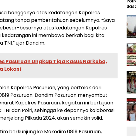
‎Pol
Sasa
Kar
sa bangganya atas kedatangan Kapolres
atang tanpa pemberitahuan sebelumnya. “Saya
sebesar-besarnya atas kedatangan Kapolres
a kedatangan ini membawa berkah bagi kita
 TNI,” ujar Dandim.
res Pasuruan Ungkap Tiga Kasus Narkoba,
a Lokasi
oleh Kapolres Pasuruan, yang bertolak dari
0819 Pasuruan. Dandim Pasuruan menyambut
rut Kapolres Pasuruan, kegiatan ini bertujuan
TNI dan Polri, sehingga ke depannya kolaborasi
enjelang Pilkada 2024, akan semakin solid.
u tim berkunjung ke Makodim 0819 Pasuruan,