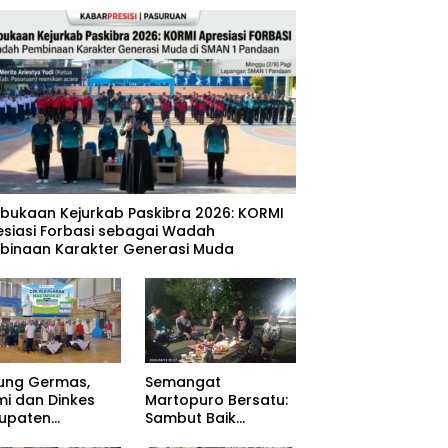
mbukaan Kejurkab Paskibra 2026: KORMI
esiasi Forbasi sebagai Wadah
binaan Karakter Generasi Muda
ung Germas,
Semangat
mi dan Dinkes
Martopuro Bersatu:
upaten
Sambut Baik
uruan Gelar Cek
Program Satu