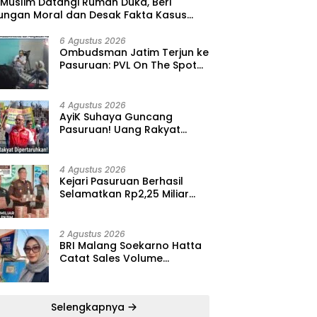
 Muslim Datangi Rumah Duka, Beri
ungan Moral dan Desak Fakta Kasus
i Diungkap Terbuka
6 Agustus 2026
‎Ombudsman Jatim Terjun ke
Pasuruan: PVL On The Spot
Jadi Wadah Edukasi
Maladministrasi dan
Pengaduan Publik
4 Agustus 2026
‎AyiK Suhaya Guncang
Pasuruan! Uang Rakyat
Rp1,12 M Dipertaruhkan, LIRA
Desak Audit Total Barak
Dalmas Polres
4 Agustus 2026
Kejari Pasuruan Berhasil
Selamatkan Rp2,25 Miliar
dari Kasus Korupsi PKBM,
Sisa Kerugian Negara Terus
Diburu
2 Agustus 2026
BRI Malang Soekarno Hatta
Catat Sales Volume
AgenBRILink Rp290 Miliar
hingga Juli 2026
Selengkapnya