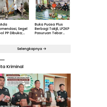
ugaran
Kecamatan Satu
yarakat
Pelatih Demi
Kebangkitan
Persekabpas
 Ada
‎Buka Puasa Plus
omendasi, Segel
Berbagi Takjil, LP2KP
ol PP Dibuka;
Pasuruan Tebar
B: Aparat Harus
Kehangatan di
dak Tegas Pelaku
Bulan Ramadan
Selengkapnya
ita Kriminal