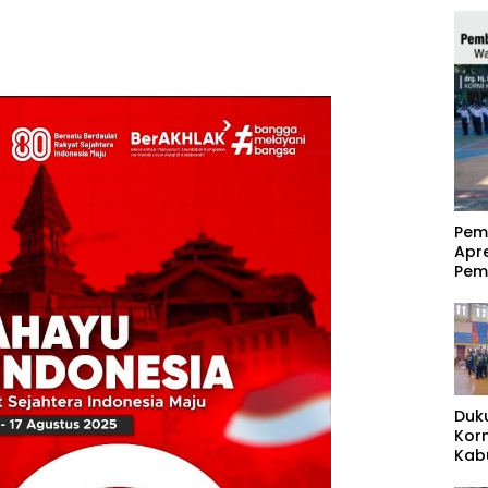
‎Pe
Apr
Pem
Duk
Kor
Kab
Pas