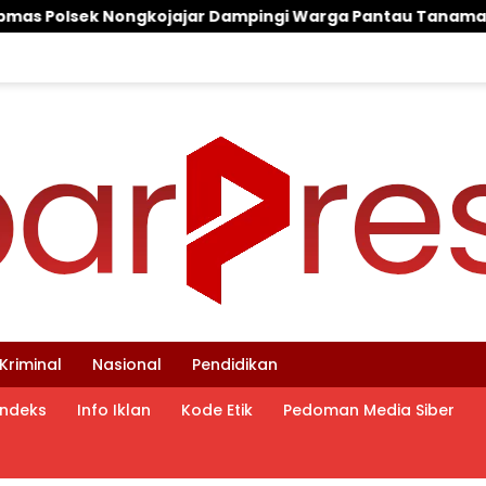
ingi Warga Pantau Tanaman Tomat Dukung Program Keta
Kriminal
Nasional
Pendidikan
Indeks
Info Iklan
Kode Etik
Pedoman Media Siber