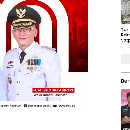
Keb
Mas
‎Tak
Rek
Satp
P3M
Tin
Ber