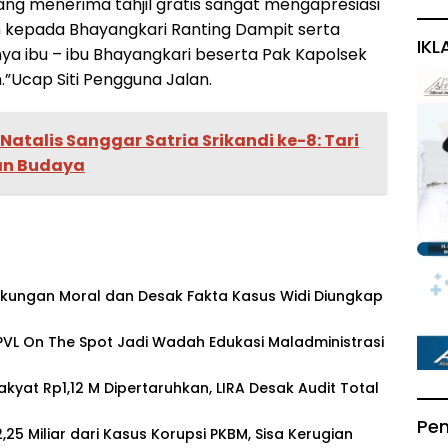
g menerima tahjil gratis sangat mengapresiasi
 kepada Bhayangkari Ranting Dampit serta
IKL
nya ibu – ibu Bhayangkari beserta Pak Kapolsek
”Ucap Siti Pengguna Jalan.
Natalis Sanggar Satria Srikandi ke-8: Tari
an Budaya
Dukungan Moral dan Desak Fakta Kasus Widi Diungkap
PVL On The Spot Jadi Wadah Edukasi Maladministrasi
yat Rp1,12 M Dipertaruhkan, LIRA Desak Audit Total
Pe
25 Miliar dari Kasus Korupsi PKBM, Sisa Kerugian