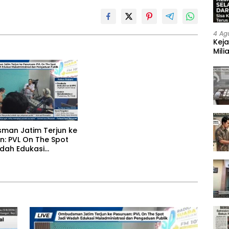
4 Ag
Keja
Mili
Neg
man Jatim Terjun ke
n: PVL On The Spot
dah Edukasi
nistrasi dan
an Publik