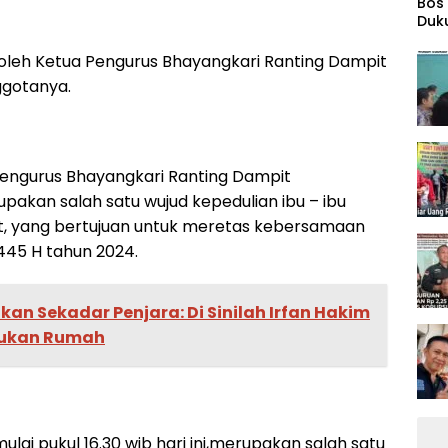
‎Bos
Duk
Wid
 oleh Ketua Pengurus Bhayangkari Ranting Dampit
ggotanya.
engurus Bhayangkari Ranting Dampit
pakan salah satu wujud kepedulian ibu – ibu
t, yang bertujuan untuk meretas kebersamaan
445 H tahun 2024.
an Sekadar Penjara: Di Sinilah Irfan Hakim
mukan Rumah
ulai pukul 16.30 wib hari ini,merupakan salah satu