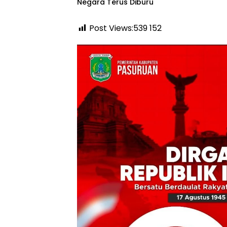
Negara Terus Diburu
Post Views:539
152