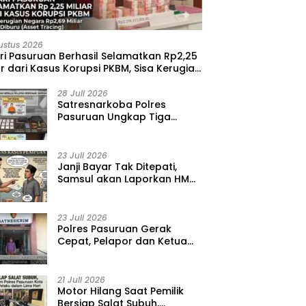
ustus 2026
ri Pasuruan Berhasil Selamatkan Rp2,25
ar dari Kasus Korupsi PKBM, Sisa Kerugian
ara Terus Diburu
28 Juli 2026
‎Satresnarkoba Polres
Pasuruan Ungkap Tiga
Kasus Narkoba, Amankan 41
Paket Sabu dari Tiga Lokasi
23 Juli 2026
‎Janji Bayar Tak Ditepati,
Samsul akan Laporkan HMD
ke Polisi atas Kasus
Penipuan Barang
23 Juli 2026
‎Polres Pasuruan Gerak
Cepat, Pelapor dan Ketua
BPD Diperiksa dalam Kasus
Dugaan Penggelapan Kas
Pasar Desa Randupitu ‎
21 Juli 2026
‎Motor Hilang Saat Pemilik
Bersiap Salat Subuh,