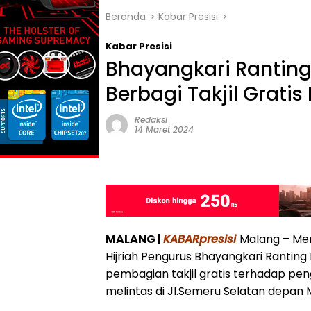
Beranda
Kabar Presisi
Kabar Presisi
Bhayangkari Rantin
Berbagi Takjil Grati
Redaksi
14 Maret 2024
MALANG |
KABARpresisi
Malang – Men
Hijriah Pengurus Bhayangkari Ranti
pembagian takjil gratis terhadap pe
melintas di Jl.Semeru Selatan depan