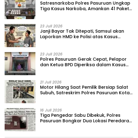
‎Satresnarkoba Polres Pasuruan Ungkap
Tiga Kasus Narkoba, Amankan 41 Paket
Sabu dari Tiga Lokasi
23 Juli 2026
‎Janji Bayar Tak Ditepati, Samsul akan
Laporkan HMD ke Polisi atas Kasus
Penipuan Barang
23 Juli 2026
‎Polres Pasuruan Gerak Cepat, Pelapor
dan Ketua BPD Diperiksa dalam Kasus
Dugaan Penggelapan Kas Pasar Desa
Randupitu ‎
21 Juli 2026
‎Motor Hilang Saat Pemilik Bersiap Salat
Subuh, Satreskrim Polres Pasuruan Kota
Bekuk Pelaku dalam Lima Hari
16 Juli 2026
Tiga Pengedar Sabu Dibekuk, Polres
Pasuruan Bongkar Dua Lokasi Peredaran
dalam Lima Hari