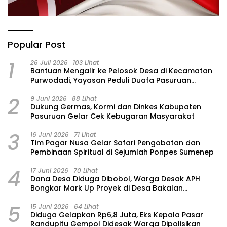
Popular Post
1
26 Juli 2026
103 Lihat
‎Bantuan Mengalir ke Pelosok Desa di Kecamatan
Purwodadi, Yayasan Peduli Duafa Pasuruan
Hadirkan Air Bersih dan Sembako
2
9 Juni 2026
88 Lihat
Dukung Germas, Kormi dan Dinkes Kabupaten
Pasuruan Gelar Cek Kebugaran Masyarakat
3
16 Juni 2026
71 Lihat
Tim Pagar Nusa Gelar Safari Pengobatan dan
Pembinaan Spiritual di Sejumlah Ponpes Sumenep
4
17 Juni 2026
70 Lihat
Dana Desa Diduga Dibobol, Warga Desak APH
Bongkar Mark Up Proyek di Desa Bakalan
Purwosari
5
15 Juni 2026
64 Lihat
‎Diduga Gelapkan Rp6,8 Juta, Eks Kepala Pasar
Randupitu Gempol Didesak Warga Dipolisikan