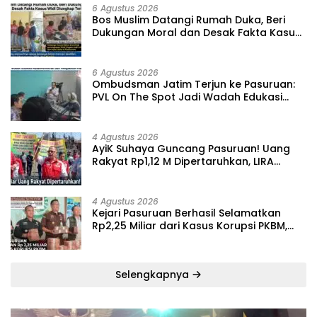
6 Agustus 2026
‎Bos Muslim Datangi Rumah Duka, Beri
Dukungan Moral dan Desak Fakta Kasus
Widi Diungkap Terbuka
6 Agustus 2026
‎Ombudsman Jatim Terjun ke Pasuruan:
PVL On The Spot Jadi Wadah Edukasi
Maladministrasi dan Pengaduan Publik
4 Agustus 2026
‎AyiK Suhaya Guncang Pasuruan! Uang
Rakyat Rp1,12 M Dipertaruhkan, LIRA
Desak Audit Total Barak Dalmas Polres
4 Agustus 2026
Kejari Pasuruan Berhasil Selamatkan
Rp2,25 Miliar dari Kasus Korupsi PKBM,
Sisa Kerugian Negara Terus Diburu
Selengkapnya