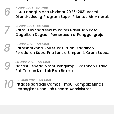
6
7 Juni 2026
62 Lihat
‎PCNU Bangil Masa Khidmat 2026-2031 Resmi
Dilantik, Usung Program Super Prioritas Air Mineral
“Nuansa”
7
12 Juni 2026
58 Lihat
Patroli URC Satreskrim Polres Pasuruan Kota
Gagalkan Dugaan Pemerasan di Panggungrejo
8
12 Juni 2026
58 Lihat
Satresnarkoba Polres Pasuruan Gagalkan
Peredaran Sabu, Pria Lansia Simpan 4 Gram Sabu
di Gorden Rumahnya
9
30 Juni 2026
56 Lihat
‎Nahas! Sepeda Motor Pengumpul Rosokan Hilang,
Pak Tamon Kini Tak Bisa Bekerja
10
30 Juni 2026
53 Lihat
“Kades Sofi dan Camat Timbul Kompak: Mutasi
Perangkat Desa Sah Secara Administrasi”