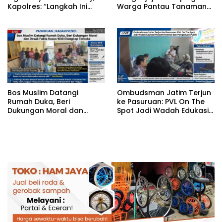
Kapolres: “Langkah Ini
Warga Pantau Tanaman
demi Objektivitas
Tomat Dukung Program
Pemeriksaan”
Ketahanan Pangan
Nasional
‎Bos Muslim Datangi
‎Ombudsman Jatim Terjun
Rumah Duka, Beri
ke Pasuruan: PVL On The
Dukungan Moral dan
Spot Jadi Wadah Edukasi
Desak Fakta Kasus Widi
Maladministrasi dan
Diungkap Terbuka
Pengaduan Publik