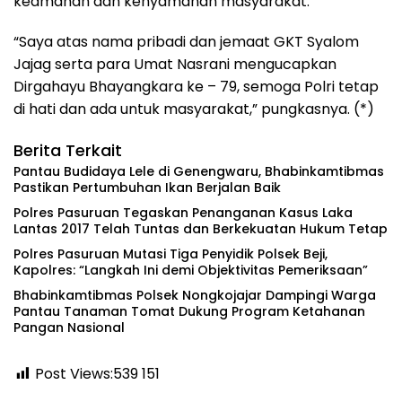
keamanan dan kenyamanan masyarakat.
“Saya atas nama pribadi dan jemaat GKT Syalom
Jajag serta para Umat Nasrani mengucapkan
Dirgahayu Bhayangkara ke – 79, semoga Polri tetap
di hati dan ada untuk masyarakat,” pungkasnya. (*)
Berita Terkait
Pantau Budidaya Lele di Genengwaru, Bhabinkamtibmas
Pastikan Pertumbuhan Ikan Berjalan Baik
Polres Pasuruan Tegaskan Penanganan Kasus Laka
Lantas 2017 Telah Tuntas dan Berkekuatan Hukum Tetap
‎Polres Pasuruan Mutasi Tiga Penyidik Polsek Beji,
Kapolres: “Langkah Ini demi Objektivitas Pemeriksaan”
Bhabinkamtibmas Polsek Nongkojajar Dampingi Warga
Pantau Tanaman Tomat Dukung Program Ketahanan
Pangan Nasional
Post Views:539
151