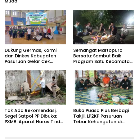
Muda
Dukung Germas, Kormi
Semangat Martopuro
dan Dinkes Kabupaten
Bersatu: Sambut Baik
Pasuruan Gelar Cek
Program Satu Kecamatan
Kebugaran Masyarakat
Satu Pelatih Demi
Kebangkitan Persekabpas
‎Tak Ada Rekomendasi,
‎Buka Puasa Plus Berbagi
Segel Satpol PP Dibuka;
Takjil, LP2KP Pasuruan
P3MB: Aparat Harus Tindak
Tebar Kehangatan di
Tegas Pelaku ‎
Bulan Ramadan