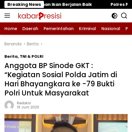
Langsung
 Berjalan Baik
Breaking News
Polres Pasuruan Tegaskan Penanga
ke
konten
Home
Daerah
Pemerintahan
Kriminal
Nasional
Pe
Beranda
Berita
Berita
,
TNI & POLRI
Anggota BP Sinode GKT :
“Kegiatan Sosial Polda Jatim di
Hari Bhayangkara ke -79 Bukti
Polri Untuk Masyarakat
Redaksi
19 Juni 2025