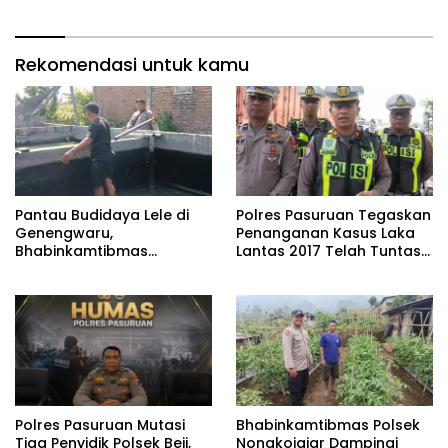
Ikan Berjalan Baik
Tetap
Rekomendasi untuk kamu
Pantau Budidaya Lele di
Polres Pasuruan Tegaskan
Genengwaru,
Penanganan Kasus Laka
Bhabinkamtibmas
Lantas 2017 Telah Tuntas
Pastikan Pertumbuhan
dan Berkekuatan Hukum
Ikan Berjalan Baik
Tetap
‎Polres Pasuruan Mutasi
Bhabinkamtibmas Polsek
Tiga Penyidik Polsek Beji,
Nongkojajar Dampingi