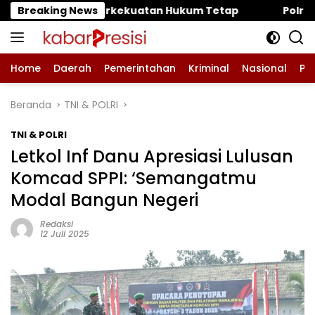
Langsung
uatan Hukum Tetap
Breaking News
‎Polres Pasuruan Mutasi Tiga Pe
ke
konten
Home
Daerah
Pemerintahan
Kriminal
Nasional
Pe
Beranda
TNI & POLRI
TNI & POLRI
Letkol Inf Danu Apresiasi Lulusan
Komcad SPPI: ‘Semangatmu
Modal Bangun Negeri
Redaksi
12 Juli 2025