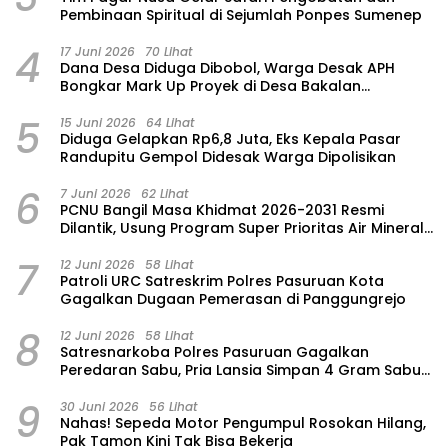
Pembinaan Spiritual di Sejumlah Ponpes Sumenep
4
17 Juni 2026
70 Lihat
Dana Desa Diduga Dibobol, Warga Desak APH
Bongkar Mark Up Proyek di Desa Bakalan
Purwosari
5
15 Juni 2026
64 Lihat
‎Diduga Gelapkan Rp6,8 Juta, Eks Kepala Pasar
Randupitu Gempol Didesak Warga Dipolisikan
6
7 Juni 2026
62 Lihat
‎PCNU Bangil Masa Khidmat 2026-2031 Resmi
Dilantik, Usung Program Super Prioritas Air Mineral
“Nuansa”
7
12 Juni 2026
58 Lihat
Patroli URC Satreskrim Polres Pasuruan Kota
Gagalkan Dugaan Pemerasan di Panggungrejo
8
12 Juni 2026
58 Lihat
Satresnarkoba Polres Pasuruan Gagalkan
Peredaran Sabu, Pria Lansia Simpan 4 Gram Sabu
di Gorden Rumahnya
9
30 Juni 2026
56 Lihat
‎Nahas! Sepeda Motor Pengumpul Rosokan Hilang,
Pak Tamon Kini Tak Bisa Bekerja