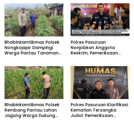
Tetap
Pemeriksaan”
Bhabinkamtibmas Polsek
‎Polres Pasuruan
Nongkojajar Dampingi
Nonjobkan Anggota
Warga Pantau Tanaman
Reskrim, Pemeriksaan
Tomat Dukung Program
Dugaan Penganiayaan
Ketahanan Pangan
Berjalan Transparan
Nasional
Bhabinkamtibmas Polsek
Polres Pasuruan Klarifikasi
Rembang Pantau Lahan
Kematian Tersangka
Jagung Warga Dukung
Judol: Pemeriksaan
Asta Cita Ketahanan
Personel Digelar, Hasilnya
Pangan
Dibuka untuk Publik