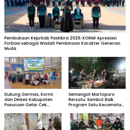
‎Pembukaan Kejurkab Paskibra 2026: KORMI Apresiasi
Forbasi sebagai Wadah Pembinaan Karakter Generasi
Muda
Dukung Germas, Kormi
Semangat Martopuro
dan Dinkes Kabupaten
Bersatu: Sambut Baik
Pasuruan Gelar Cek
Program Satu Kecamatan
Kebugaran Masyarakat
Satu Pelatih Demi
Kebangkitan Persekabpas