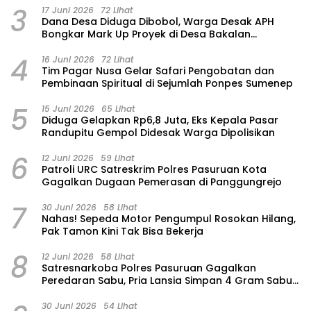
3
17 Juni 2026
72 Lihat
Dana Desa Diduga Dibobol, Warga Desak APH
Bongkar Mark Up Proyek di Desa Bakalan
Purwosari
4
16 Juni 2026
72 Lihat
Tim Pagar Nusa Gelar Safari Pengobatan dan
Pembinaan Spiritual di Sejumlah Ponpes Sumenep
5
15 Juni 2026
65 Lihat
‎Diduga Gelapkan Rp6,8 Juta, Eks Kepala Pasar
Randupitu Gempol Didesak Warga Dipolisikan
6
12 Juni 2026
59 Lihat
Patroli URC Satreskrim Polres Pasuruan Kota
Gagalkan Dugaan Pemerasan di Panggungrejo
7
30 Juni 2026
58 Lihat
‎Nahas! Sepeda Motor Pengumpul Rosokan Hilang,
Pak Tamon Kini Tak Bisa Bekerja
8
12 Juni 2026
58 Lihat
Satresnarkoba Polres Pasuruan Gagalkan
Peredaran Sabu, Pria Lansia Simpan 4 Gram Sabu
di Gorden Rumahnya
30 Juni 2026
54 Lihat