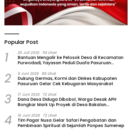
Popular Post
1
26 Juli 2026
114 Lihat
‎Bantuan Mengalir ke Pelosok Desa di Kecamatan
Purwodadi, Yayasan Peduli Duafa Pasuruan
Hadirkan Air Bersih dan Sembako
2
9 Juni 2026
88 Lihat
Dukung Germas, Kormi dan Dinkes Kabupaten
Pasuruan Gelar Cek Kebugaran Masyarakat
3
17 Juni 2026
72 Lihat
Dana Desa Diduga Dibobol, Warga Desak APH
Bongkar Mark Up Proyek di Desa Bakalan
Purwosari
4
16 Juni 2026
72 Lihat
Tim Pagar Nusa Gelar Safari Pengobatan dan
Pembinaan Spiritual di Sejumlah Ponpes Sumenep