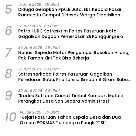
5
15 Juni 2026
65 Lihat
‎Diduga Gelapkan Rp6,8 Juta, Eks Kepala Pasar
Randupitu Gempol Didesak Warga Dipolisikan
6
12 Juni 2026
59 Lihat
Patroli URC Satreskrim Polres Pasuruan Kota
Gagalkan Dugaan Pemerasan di Panggungrejo
7
30 Juni 2026
58 Lihat
‎Nahas! Sepeda Motor Pengumpul Rosokan Hilang,
Pak Tamon Kini Tak Bisa Bekerja
8
12 Juni 2026
58 Lihat
Satresnarkoba Polres Pasuruan Gagalkan
Peredaran Sabu, Pria Lansia Simpan 4 Gram Sabu
di Gorden Rumahnya
9
30 Juni 2026
54 Lihat
“Kades Sofi dan Camat Timbul Kompak: Mutasi
Perangkat Desa Sah Secara Administrasi”
10
14 Juli 2026
50 Lihat
“Kejari Pasuruan Tahan Kepala Desa dan Dua
Oknum POKMAS Tersangka Pungli PTSL”