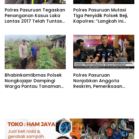
Polres Pasuruan Tegaskan
‎Polres Pasuruan Mutasi
Penanganan Kasus Laka
Tiga Penyidik Polsek Beji,
Lantas 2017 Telah Tuntas
Kapolres: “Langkah Ini
dan Berkekuatan Hukum
demi Objektivitas
Tetap
Pemeriksaan”
Bhabinkamtibmas Polsek
‎Polres Pasuruan
Nongkojajar Dampingi
Nonjobkan Anggota
Warga Pantau Tanaman
Reskrim, Pemeriksaan
Tomat Dukung Program
Dugaan Penganiayaan
Ketahanan Pangan
Berjalan Transparan
Nasional