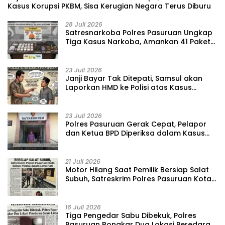
Kasus Korupsi PKBM, Sisa Kerugian Negara Terus Diburu
28 Juli 2026
‎Satresnarkoba Polres Pasuruan Ungkap
Tiga Kasus Narkoba, Amankan 41 Paket
Sabu dari Tiga Lokasi
23 Juli 2026
‎Janji Bayar Tak Ditepati, Samsul akan
Laporkan HMD ke Polisi atas Kasus
Penipuan Barang
23 Juli 2026
‎Polres Pasuruan Gerak Cepat, Pelapor
dan Ketua BPD Diperiksa dalam Kasus
Dugaan Penggelapan Kas Pasar Desa
Randupitu ‎
21 Juli 2026
‎Motor Hilang Saat Pemilik Bersiap Salat
Subuh, Satreskrim Polres Pasuruan Kota
Bekuk Pelaku dalam Lima Hari
16 Juli 2026
Tiga Pengedar Sabu Dibekuk, Polres
Pasuruan Bongkar Dua Lokasi Peredaran