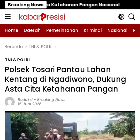
Langsung
tahanan Pangan Nasional
Breaking News
‎LPA dan GM FKPPI Kawal 
ke
konten
Home
Daerah
Pemerintahan
Kriminal
Nasional
Pe
Beranda
TNI & POLRI
TNI & POLRI
Polsek Tosari Pantau Lahan
Kentang di Ngadiwono, Dukung
Asta Cita Ketahanan Pangan
Redaksi
-
Breaking News
15 Juni 2026