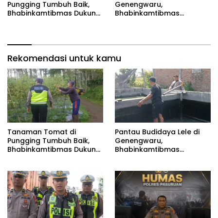
Pungging Tumbuh Baik,
Genengwaru,
Bhabinkamtibmas Dukung
Bhabinkamtibmas
Suksesnya Ketahanan
Pastikan Pertumbuhan
Pangan Nasional
Ikan Berjalan Baik
Rekomendasi untuk kamu
Tanaman Tomat di
Pantau Budidaya Lele di
Pungging Tumbuh Baik,
Genengwaru,
Bhabinkamtibmas Dukung
Bhabinkamtibmas
Suksesnya Ketahanan
Pastikan Pertumbuhan
Pangan Nasional
Ikan Berjalan Baik