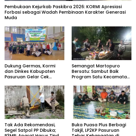
‎Pembukaan Kejurkab Paskibra 2026: KORMI Apresiasi
Forbasi sebagai Wadah Pembinaan Karakter Generasi
Muda
Dukung Germas, Kormi
Semangat Martopuro
dan Dinkes Kabupaten
Bersatu: Sambut Baik
Pasuruan Gelar Cek
Program Satu Kecamatan
Kebugaran Masyarakat
Satu Pelatih Demi
Kebangkitan Persekabpas
‎Tak Ada Rekomendasi,
‎Buka Puasa Plus Berbagi
Segel Satpol PP Dibuka;
Takjil, LP2KP Pasuruan
P3MB: Aparat Harus Tindak
Tebar Kehangatan di