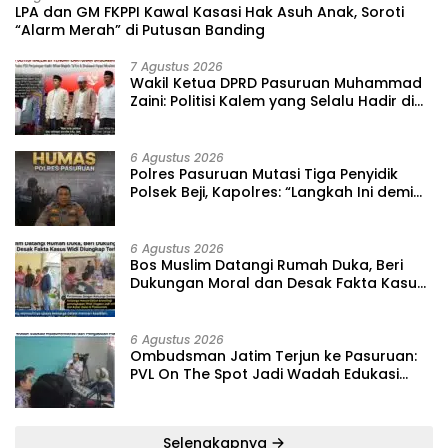
‎LPA dan GM FKPPI Kawal Kasasi Hak Asuh Anak, Soroti
“Alarm Merah” di Putusan Banding ‎
7 Agustus 2026
‎Wakil Ketua DPRD Pasuruan Muhammad
Zaini: Politisi Kalem yang Selalu Hadir di
Tengah Lantunan Sholawat dan
Masyarakat ‎
6 Agustus 2026
‎Polres Pasuruan Mutasi Tiga Penyidik
Polsek Beji, Kapolres: “Langkah Ini demi
Objektivitas Pemeriksaan”
6 Agustus 2026
‎Bos Muslim Datangi Rumah Duka, Beri
Dukungan Moral dan Desak Fakta Kasus
Widi Diungkap Terbuka
6 Agustus 2026
‎Ombudsman Jatim Terjun ke Pasuruan:
PVL On The Spot Jadi Wadah Edukasi
Maladministrasi dan Pengaduan Publik
Selengkapnya