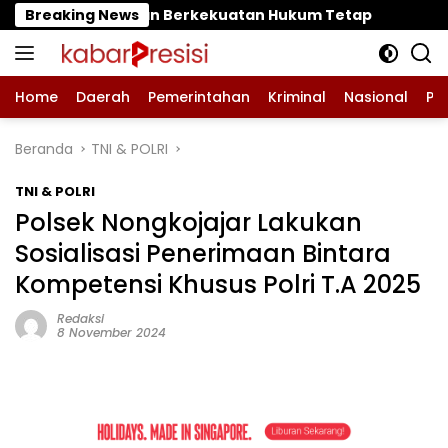
Langsung
rkekuatan Hukum Tetap
Breaking News
‎Polres Pasuruan Mutasi Tig
ke
konten
Home
Daerah
Pemerintahan
Kriminal
Nasional
Pe
Beranda
TNI & POLRI
TNI & POLRI
Polsek Nongkojajar Lakukan
Sosialisasi Penerimaan Bintara
Kompetensi Khusus Polri T.A 2025
Redaksi
8 November 2024