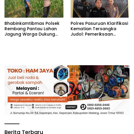
Bhabinkamtibmas Polsek
Polres Pasuruan Klarifikasi
Rembang Pantau Lahan
Kematian Tersangka
Jagung Warga Dukung
Judol: Pemeriksaan
Asta Cita Ketahanan
Personel Digelar, Hasilnya
Pangan
Dibuka untuk Publik
Berita Terbaru