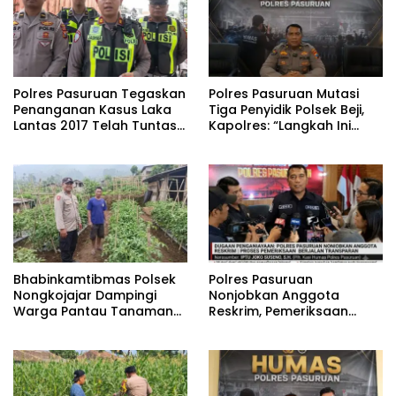
Polres Pasuruan Tegaskan
‎Polres Pasuruan Mutasi
Penanganan Kasus Laka
Tiga Penyidik Polsek Beji,
Lantas 2017 Telah Tuntas
Kapolres: “Langkah Ini
dan Berkekuatan Hukum
demi Objektivitas
Tetap
Pemeriksaan”
Bhabinkamtibmas Polsek
‎Polres Pasuruan
Nongkojajar Dampingi
Nonjobkan Anggota
Warga Pantau Tanaman
Reskrim, Pemeriksaan
Tomat Dukung Program
Dugaan Penganiayaan
Ketahanan Pangan
Berjalan Transparan
Nasional