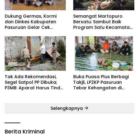
Dukung Germas, Kormi
Semangat Martopuro
dan Dinkes Kabupaten
Bersatu: Sambut Baik
Pasuruan Gelar Cek
Program Satu Kecamatan
Kebugaran Masyarakat
Satu Pelatih Demi
Kebangkitan Persekabpas
‎Tak Ada Rekomendasi,
‎Buka Puasa Plus Berbagi
Segel Satpol PP Dibuka;
Takjil, LP2KP Pasuruan
P3MB: Aparat Harus Tindak
Tebar Kehangatan di
Tegas Pelaku ‎
Bulan Ramadan
Selengkapnya
Berita Kriminal