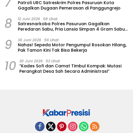
7
Patroli URC Satreskrim Polres Pasuruan Kota
Gagalkan Dugaan Pemerasan di Panggungrejo
8
12 Juni 2026
58 Lihat
Satresnarkoba Polres Pasuruan Gagalkan
Peredaran Sabu, Pria Lansia Simpan 4 Gram Sabu
di Gorden Rumahnya
9
30 Juni 2026
56 Lihat
‎Nahas! Sepeda Motor Pengumpul Rosokan Hilang,
Pak Tamon Kini Tak Bisa Bekerja
10
30 Juni 2026
53 Lihat
“Kades Sofi dan Camat Timbul Kompak: Mutasi
Perangkat Desa Sah Secara Administrasi”