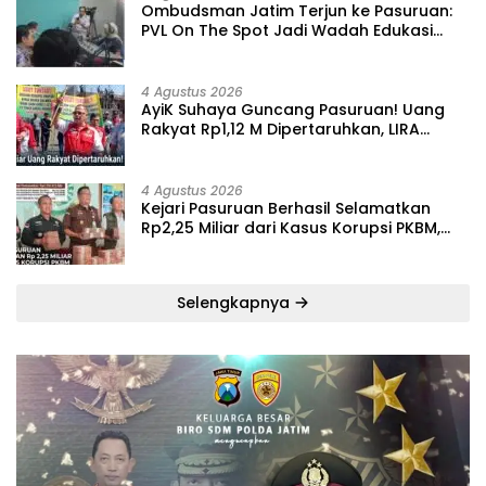
‎Ombudsman Jatim Terjun ke Pasuruan:
PVL On The Spot Jadi Wadah Edukasi
Maladministrasi dan Pengaduan Publik
4 Agustus 2026
‎AyiK Suhaya Guncang Pasuruan! Uang
Rakyat Rp1,12 M Dipertaruhkan, LIRA
Desak Audit Total Barak Dalmas Polres
4 Agustus 2026
Kejari Pasuruan Berhasil Selamatkan
Rp2,25 Miliar dari Kasus Korupsi PKBM,
Sisa Kerugian Negara Terus Diburu
Selengkapnya