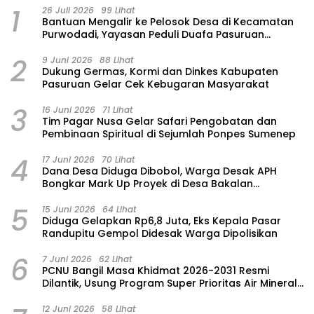
1
26 Juli 2026
99 Lihat
‎Bantuan Mengalir ke Pelosok Desa di Kecamatan
Purwodadi, Yayasan Peduli Duafa Pasuruan
Hadirkan Air Bersih dan Sembako
2
9 Juni 2026
88 Lihat
Dukung Germas, Kormi dan Dinkes Kabupaten
Pasuruan Gelar Cek Kebugaran Masyarakat
3
16 Juni 2026
71 Lihat
Tim Pagar Nusa Gelar Safari Pengobatan dan
Pembinaan Spiritual di Sejumlah Ponpes Sumenep
4
17 Juni 2026
70 Lihat
Dana Desa Diduga Dibobol, Warga Desak APH
Bongkar Mark Up Proyek di Desa Bakalan
Purwosari
5
15 Juni 2026
64 Lihat
‎Diduga Gelapkan Rp6,8 Juta, Eks Kepala Pasar
Randupitu Gempol Didesak Warga Dipolisikan
6
7 Juni 2026
62 Lihat
‎PCNU Bangil Masa Khidmat 2026-2031 Resmi
Dilantik, Usung Program Super Prioritas Air Mineral
“Nuansa”
12 Juni 2026
58 Lihat