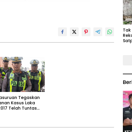
Keb
Mas
‎Tak
Rek
Satp
P3M
Tin
Ber
Pasuruan Tegaskan
nan Kasus Laka
2017 Telah Tuntas
kekuatan Hukum