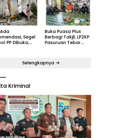
ugaran
Kecamatan Satu
yarakat
Pelatih Demi
Kebangkitan
Persekabpas
 Ada
‎Buka Puasa Plus
omendasi, Segel
Berbagi Takjil, LP2KP
ol PP Dibuka;
Pasuruan Tebar
B: Aparat Harus
Kehangatan di
dak Tegas Pelaku
Bulan Ramadan
Selengkapnya
ita Kriminal