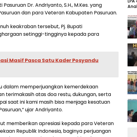
‎LPA
i Pasuruan Dr. Andriyanto, S.H., M.Kes. yang
Anak
Band
 Pasuruan dan para Veteran Kabupaten Pasuruan.
uh keakraban tersebut, Pj. Bupati
hargaan setinggi-tingginya kepada para
sasi Masif Pasca Satu Kader Posyandu
-Ibu dalam memperjuangkan kemerdekaan
n terimakasih atas doa restu, dukungan, serta
i saat ini kami masih bisa menjaga kesatuan
asuruan,” ujar Andriyanto.
rut memberikan apresiasi kepada para Veteran
aan Republik Indonesia, baginya perjuangan