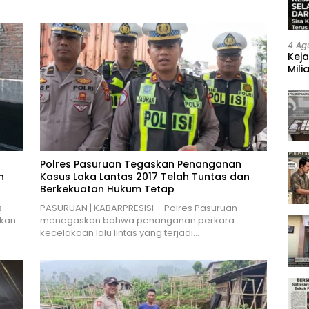
4 Ag
Keja
Mili
Neg
Polres Pasuruan Tegaskan Penanganan
n
Kasus Laka Lantas 2017 Telah Tuntas dan
Berkekuatan Hukum Tetap
s
PASURUAN | KABARPRESISI – Polres Pasuruan
ukan
menegaskan bahwa penanganan perkara
kecelakaan lalu lintas yang terjadi…