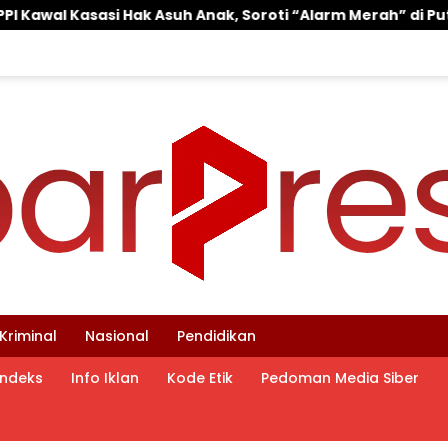
k, Soroti “Alarm Merah” di Putusan Banding ‎
‎Wakil
Kriminal
Nasional
Pendidikan
Indeks
Info Iklan
Kode Etik
Pedoman Media Siber