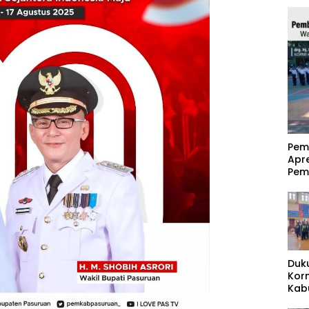
‎Pe
Apr
Pem
Duk
Kor
Kab
Pas