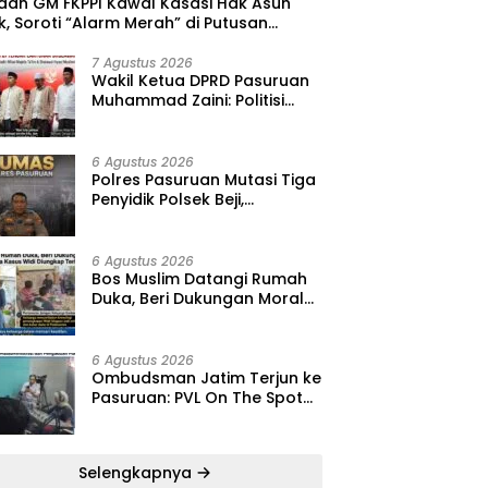
 dan GM FKPPI Kawal Kasasi Hak Asuh
, Soroti “Alarm Merah” di Putusan
ing ‎
7 Agustus 2026
‎Wakil Ketua DPRD Pasuruan
Muhammad Zaini: Politisi
Kalem yang Selalu Hadir di
Tengah Lantunan Sholawat
dan Masyarakat ‎
6 Agustus 2026
‎Polres Pasuruan Mutasi Tiga
Penyidik Polsek Beji,
Kapolres: “Langkah Ini demi
Objektivitas Pemeriksaan”
6 Agustus 2026
‎Bos Muslim Datangi Rumah
Duka, Beri Dukungan Moral
dan Desak Fakta Kasus Widi
Diungkap Terbuka
6 Agustus 2026
‎Ombudsman Jatim Terjun ke
Pasuruan: PVL On The Spot
Jadi Wadah Edukasi
Maladministrasi dan
Pengaduan Publik
Selengkapnya