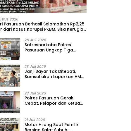
ustus 2026
ri Pasuruan Berhasil Selamatkan Rp2,25
ar dari Kasus Korupsi PKBM, Sisa Kerugian
ara Terus Diburu
28 Juli 2026
‎Satresnarkoba Polres
Pasuruan Ungkap Tiga
Kasus Narkoba, Amankan 41
Paket Sabu dari Tiga Lokasi
23 Juli 2026
‎Janji Bayar Tak Ditepati,
Samsul akan Laporkan HMD
ke Polisi atas Kasus
Penipuan Barang
23 Juli 2026
‎Polres Pasuruan Gerak
Cepat, Pelapor dan Ketua
BPD Diperiksa dalam Kasus
Dugaan Penggelapan Kas
Pasar Desa Randupitu ‎
21 Juli 2026
‎Motor Hilang Saat Pemilik
Bersiap Salat Subuh,