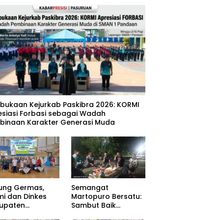
mbukaan Kejurkab Paskibra 2026: KORMI
esiasi Forbasi sebagai Wadah
binaan Karakter Generasi Muda
ung Germas,
Semangat
mi dan Dinkes
Martopuro Bersatu:
upaten
Sambut Baik
uruan Gelar Cek
Program Satu