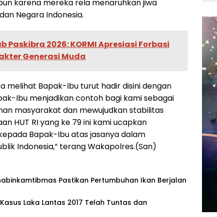
apun karena mereka rela menaruhkan jiwa
an Negara Indonesia.
b Paskibra 2026: KORMI Apresiasi Forbasi
kter Generasi Muda
 melihat Bapak-Ibu turut hadir disini dengan
apak-Ibu menjadikan contoh bagi kami sebagai
an masyarakat dan mewujudkan stabilitas
an HUT RI yang ke 79 ini kami ucapkan
kepada Bapak-Ibu atas jasanya dalam
ik Indonesia,” terang Wakapolres.(San)
habinkamtibmas Pastikan Pertumbuhan Ikan Berjalan
asus Laka Lantas 2017 Telah Tuntas dan