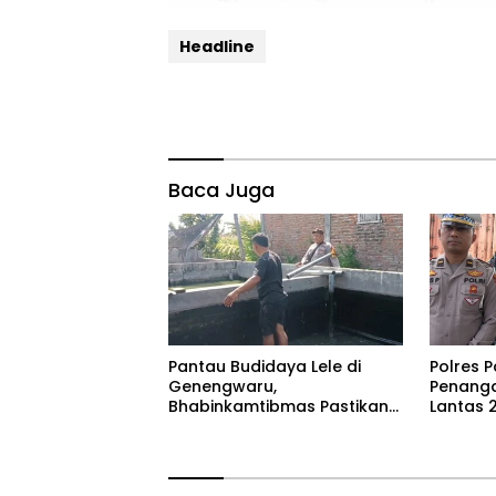
Headline
Baca Juga
Pantau Budidaya Lele di
Polres 
Genengwaru,
Penanga
Bhabinkamtibmas Pastikan
Lantas 
Pertumbuhan Ikan Berjalan
dan Ber
Baik
Tetap