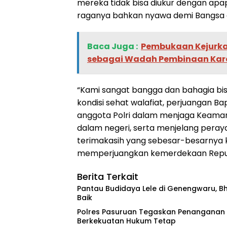
mereka tidak bisa diukur dengan ap
raganya bahkan nyawa demi Bangsa d
Baca Juga :
‎Pembukaan Kejurka
sebagai Wadah Pembinaan Kara
“Kami sangat bangga dan bahagia bisa
kondisi sehat walafiat, perjuangan B
anggota Polri dalam menjaga Keaman
dalam negeri, serta menjelang peraya
terimakasih yang sebesar-besarnya 
memperjuangkan kemerdekaan Republ
Berita Terkait
Pantau Budidaya Lele di Genengwaru, B
Baik
Polres Pasuruan Tegaskan Penanganan K
Berkekuatan Hukum Tetap