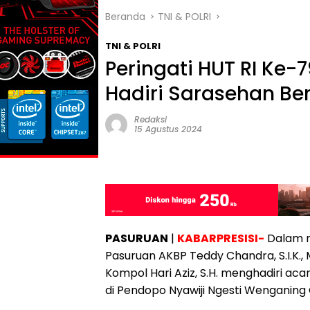
Beranda
TNI & POLRI
TNI & POLRI
Peringati HUT RI Ke-
Hadiri Sarasehan B
Redaksi
15 Agustus 2024
PASURUAN
|
KABARPRESISI-
Dalam r
Pasuruan AKBP Teddy Chandra, S.I.K., 
Kompol Hari Aziz, S.H. menghadiri a
di Pendopo Nyawiji Ngesti Wenganing