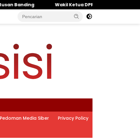
 Ketua DPRD Pasuruan Muhammad Zaini: Politisi Kalem yang
Pedoman Media Siber
Privacy Policy