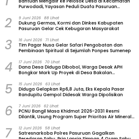
1
‎Bantuan Mengalir ke Pelosok Desa di Kecamatan
Purwodadi, Yayasan Peduli Duafa Pasuruan
Hadirkan Air Bersih dan Sembako
2
9 Juni 2026
88 Lihat
Dukung Germas, Kormi dan Dinkes Kabupaten
Pasuruan Gelar Cek Kebugaran Masyarakat
3
16 Juni 2026
71 Lihat
Tim Pagar Nusa Gelar Safari Pengobatan dan
Pembinaan Spiritual di Sejumlah Ponpes Sumenep
4
17 Juni 2026
70 Lihat
Dana Desa Diduga Dibobol, Warga Desak APH
Bongkar Mark Up Proyek di Desa Bakalan
Purwosari
5
15 Juni 2026
63 Lihat
‎Diduga Gelapkan Rp6,8 Juta, Eks Kepala Pasar
Randupitu Gempol Didesak Warga Dipolisikan
6
7 Juni 2026
62 Lihat
‎PCNU Bangil Masa Khidmat 2026-2031 Resmi
Dilantik, Usung Program Super Prioritas Air Mineral
“Nuansa”
7
12 Juni 2026
58 Lihat
Satresnarkoba Polres Pasuruan Gagalkan
Peredaran Sabu, Pria Lansia Simpan 4 Gram Sabu