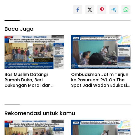
Baca Juga
‎Bos Muslim Datangi
‎Ombudsman Jatim Terjun
Rumah Duka, Beri
ke Pasuruan: PVL On The
Dukungan Moral dan
Spot Jadi Wadah Edukasi
Desak Fakta Kasus Widi
Maladministrasi dan
Diungkap Terbuka
Pengaduan Publik
Rekomendasi untuk kamu