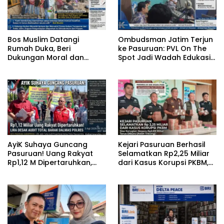
‎Bos Muslim Datangi
‎Ombudsman Jatim Terjun
Rumah Duka, Beri
ke Pasuruan: PVL On The
Dukungan Moral dan
Spot Jadi Wadah Edukasi
Desak Fakta Kasus Widi
Maladministrasi dan
Diungkap Terbuka
Pengaduan Publik
‎AyiK Suhaya Guncang
Kejari Pasuruan Berhasil
Pasuruan! Uang Rakyat
Selamatkan Rp2,25 Miliar
Rp1,12 M Dipertaruhkan,
dari Kasus Korupsi PKBM,
LIRA Desak Audit Total
Sisa Kerugian Negara
Barak Dalmas Polres
Terus Diburu