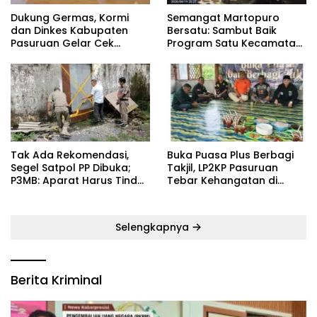
Dukung Germas, Kormi
Semangat Martopuro
dan Dinkes Kabupaten
Bersatu: Sambut Baik
Pasuruan Gelar Cek
Program Satu Kecamatan
Kebugaran Masyarakat
Satu Pelatih Demi
Kebangkitan Persekabpas
‎Tak Ada Rekomendasi,
‎Buka Puasa Plus Berbagi
Segel Satpol PP Dibuka;
Takjil, LP2KP Pasuruan
P3MB: Aparat Harus Tindak
Tebar Kehangatan di
Tegas Pelaku ‎
Bulan Ramadan
Selengkapnya
Berita Kriminal