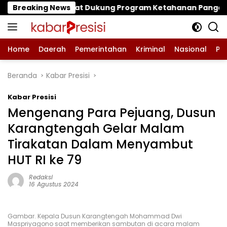
Langsung
kung Program Ketahanan Pangan Nasional
Breaking News
‎Bos Mu
ke
konten
Home
Daerah
Pemerintahan
Kriminal
Nasional
Pe
Beranda
Kabar Presisi
Kabar Presisi
Mengenang Para Pejuang, Dusun
Karangtengah Gelar Malam
Tirakatan Dalam Menyambut
HUT RI ke 79
Redaksi
16 Agustus 2024
Gambar. Kepala Dusun Karangtengah Mohammad Dwi
Maspriyagono saat memberikan sambutan di acara malam