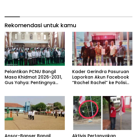
Adaptasi dan Digitalisasi
atas Dugaan Ujaran
Organisasi
Kebencian terhadap
Prabowo
Rekomendasi untuk kamu
‎Pelantikan PCNU Bangil
Kader Gerindra Pasuruan
Masa Khidmat 2026-2031,
Laporkan Akun Facebook
Gus Yahya: Pentingnya
“Rachel Rachel” ke Polisi
Adaptasi dan Digitalisasi
atas Dugaan Ujaran
Organisasi
Kebencian terhadap
Prabowo
Ansor-Banser Bangil
Aktivis Pertanyakan