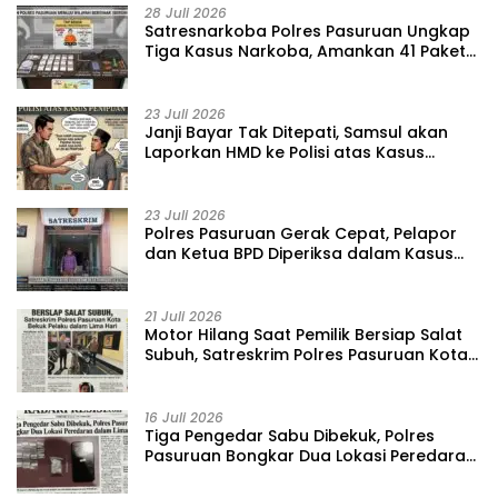
28 Juli 2026
‎Satresnarkoba Polres Pasuruan Ungkap
Tiga Kasus Narkoba, Amankan 41 Paket
Sabu dari Tiga Lokasi
23 Juli 2026
‎Janji Bayar Tak Ditepati, Samsul akan
Laporkan HMD ke Polisi atas Kasus
Penipuan Barang
23 Juli 2026
‎Polres Pasuruan Gerak Cepat, Pelapor
dan Ketua BPD Diperiksa dalam Kasus
Dugaan Penggelapan Kas Pasar Desa
Randupitu ‎
21 Juli 2026
‎Motor Hilang Saat Pemilik Bersiap Salat
Subuh, Satreskrim Polres Pasuruan Kota
Bekuk Pelaku dalam Lima Hari
16 Juli 2026
Tiga Pengedar Sabu Dibekuk, Polres
Pasuruan Bongkar Dua Lokasi Peredaran
dalam Lima Hari