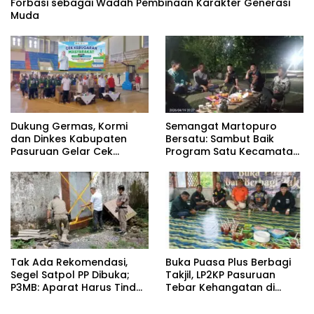
Forbasi sebagai Wadah Pembinaan Karakter Generasi
Muda
Dukung Germas, Kormi
Semangat Martopuro
dan Dinkes Kabupaten
Bersatu: Sambut Baik
Pasuruan Gelar Cek
Program Satu Kecamatan
Kebugaran Masyarakat
Satu Pelatih Demi
Kebangkitan Persekabpas
‎Tak Ada Rekomendasi,
‎Buka Puasa Plus Berbagi
Segel Satpol PP Dibuka;
Takjil, LP2KP Pasuruan
P3MB: Aparat Harus Tindak
Tebar Kehangatan di
Tegas Pelaku ‎
Bulan Ramadan