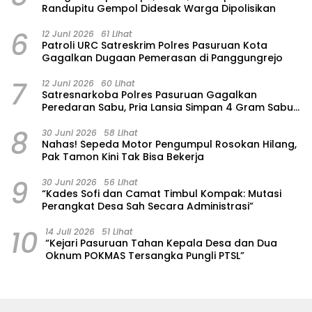
Randupitu Gempol Didesak Warga Dipolisikan
6
12 Juni 2026
61 Lihat
Patroli URC Satreskrim Polres Pasuruan Kota
Gagalkan Dugaan Pemerasan di Panggungrejo
7
12 Juni 2026
60 Lihat
Satresnarkoba Polres Pasuruan Gagalkan
Peredaran Sabu, Pria Lansia Simpan 4 Gram Sabu
di Gorden Rumahnya
8
30 Juni 2026
58 Lihat
‎Nahas! Sepeda Motor Pengumpul Rosokan Hilang,
Pak Tamon Kini Tak Bisa Bekerja
9
30 Juni 2026
56 Lihat
“Kades Sofi dan Camat Timbul Kompak: Mutasi
Perangkat Desa Sah Secara Administrasi”
10
14 Juli 2026
51 Lihat
“Kejari Pasuruan Tahan Kepala Desa dan Dua
Oknum POKMAS Tersangka Pungli PTSL”