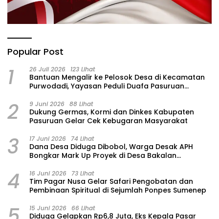
Popular Post
1
26 Juli 2026
123 Lihat
‎Bantuan Mengalir ke Pelosok Desa di Kecamatan
Purwodadi, Yayasan Peduli Duafa Pasuruan
Hadirkan Air Bersih dan Sembako
2
9 Juni 2026
88 Lihat
Dukung Germas, Kormi dan Dinkes Kabupaten
Pasuruan Gelar Cek Kebugaran Masyarakat
3
17 Juni 2026
74 Lihat
Dana Desa Diduga Dibobol, Warga Desak APH
Bongkar Mark Up Proyek di Desa Bakalan
Purwosari
4
16 Juni 2026
73 Lihat
Tim Pagar Nusa Gelar Safari Pengobatan dan
Pembinaan Spiritual di Sejumlah Ponpes Sumenep
5
15 Juni 2026
66 Lihat
‎Diduga Gelapkan Rp6,8 Juta, Eks Kepala Pasar