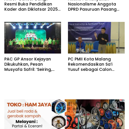
Resmi Buka Pendidikan
Nasionalisme Anggota
Kader dan Diklatsar 2025
DPRD Pasuruan Pasang
di Rembang
Bendera dengan Tiang
Sambungan
PAC GP Ansor Kejayan
PC PMII Kota Malang
Dikukuhkan, Pesan
Rekomendasikan Sa’i
Musyafa Safril: ‘Seiring,
Yusuf sebagai Calon
Sejalan, Seirama dengan
Ketua PKC Jatim
NU