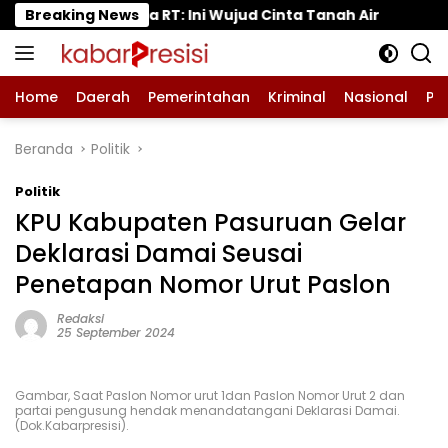
Langsung
ni Wujud Cinta Tanah Air
Breaking News
Tanaman Tomat di Pung
ke
konten
Home
Daerah
Pemerintahan
Kriminal
Nasional
Pe
Beranda
Politik
Politik
KPU Kabupaten Pasuruan Gelar
Deklarasi Damai Seusai
Penetapan Nomor Urut Paslon
Redaksi
25 September 2024
Gambar, Saat Paslon Nomor urut 1dan Paslon Nomor Urut 2 dan
partai pengusung hendak menandatangani Deklarasi Damai.
(Dok.Kabarpresisi).