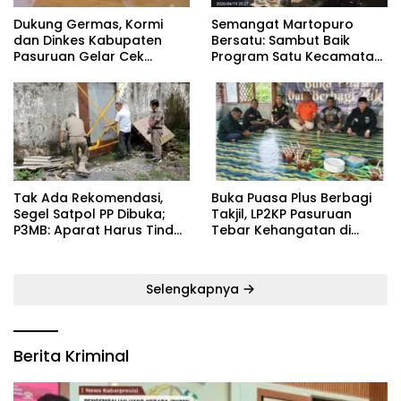
Dukung Germas, Kormi
Semangat Martopuro
dan Dinkes Kabupaten
Bersatu: Sambut Baik
Pasuruan Gelar Cek
Program Satu Kecamatan
Kebugaran Masyarakat
Satu Pelatih Demi
Kebangkitan Persekabpas
‎Tak Ada Rekomendasi,
‎Buka Puasa Plus Berbagi
Segel Satpol PP Dibuka;
Takjil, LP2KP Pasuruan
P3MB: Aparat Harus Tindak
Tebar Kehangatan di
Tegas Pelaku ‎
Bulan Ramadan
Selengkapnya
Berita Kriminal