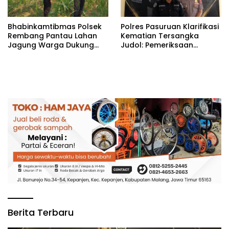
Bhabinkamtibmas Polsek
Polres Pasuruan Klarifikasi
Rembang Pantau Lahan
Kematian Tersangka
Jagung Warga Dukung
Judol: Pemeriksaan
Asta Cita Ketahanan
Personel Digelar, Hasilnya
Pangan
Dibuka untuk Publik
Berita Terbaru