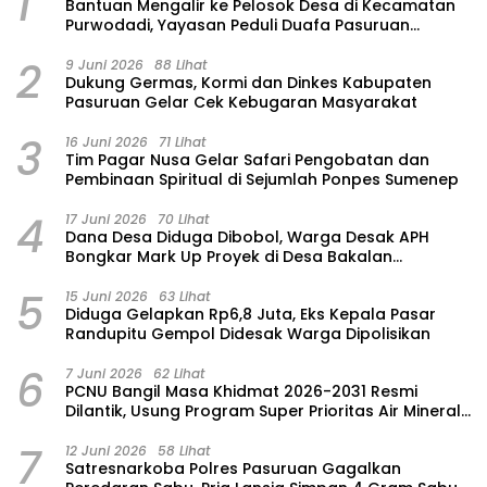
1
‎Bantuan Mengalir ke Pelosok Desa di Kecamatan
Purwodadi, Yayasan Peduli Duafa Pasuruan
Hadirkan Air Bersih dan Sembako
2
9 Juni 2026
88 Lihat
Dukung Germas, Kormi dan Dinkes Kabupaten
Pasuruan Gelar Cek Kebugaran Masyarakat
3
16 Juni 2026
71 Lihat
Tim Pagar Nusa Gelar Safari Pengobatan dan
Pembinaan Spiritual di Sejumlah Ponpes Sumenep
4
17 Juni 2026
70 Lihat
Dana Desa Diduga Dibobol, Warga Desak APH
Bongkar Mark Up Proyek di Desa Bakalan
Purwosari
5
15 Juni 2026
63 Lihat
‎Diduga Gelapkan Rp6,8 Juta, Eks Kepala Pasar
Randupitu Gempol Didesak Warga Dipolisikan
6
7 Juni 2026
62 Lihat
‎PCNU Bangil Masa Khidmat 2026-2031 Resmi
Dilantik, Usung Program Super Prioritas Air Mineral
“Nuansa”
7
12 Juni 2026
58 Lihat
Satresnarkoba Polres Pasuruan Gagalkan