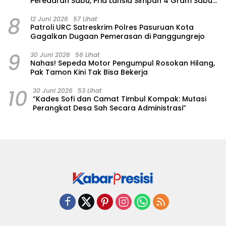
Peredaran Sabu, Pria Lansia Simpan 4 Gram Sabu
di Gorden Rumahnya
8
12 Juni 2026
57 Lihat
Patroli URC Satreskrim Polres Pasuruan Kota
Gagalkan Dugaan Pemerasan di Panggungrejo
9
30 Juni 2026
56 Lihat
‎Nahas! Sepeda Motor Pengumpul Rosokan Hilang,
Pak Tamon Kini Tak Bisa Bekerja
10
30 Juni 2026
53 Lihat
“Kades Sofi dan Camat Timbul Kompak: Mutasi
Perangkat Desa Sah Secara Administrasi”