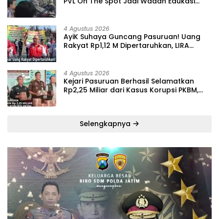
PVL On The Spot Jadi Wadah Edukasi
Maladministrasi dan Pengaduan Publik
4 Agustus 2026
‎AyiK Suhaya Guncang Pasuruan! Uang
Rakyat Rp1,12 M Dipertaruhkan, LIRA
Desak Audit Total Barak Dalmas Polres
4 Agustus 2026
Kejari Pasuruan Berhasil Selamatkan
Rp2,25 Miliar dari Kasus Korupsi PKBM,
Sisa Kerugian Negara Terus Diburu
Selengkapnya