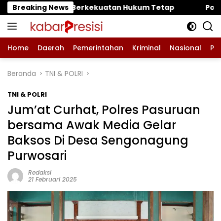
Langsung
uatan Hukum Tetap
Breaking News
‎Polres Pasuruan Mutasi Tiga Pe
ke
konten
Home
Daerah
Pemerintahan
Kriminal
Nasional
Pe
Beranda
TNI & POLRI
TNI & POLRI
Jum’at Curhat, Polres Pasuruan
bersama Awak Media Gelar
Baksos Di Desa Sengonagung
Purwosari
Redaksi
21 Februari 2025