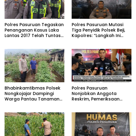
Polres Pasuruan Tegaskan
‎Polres Pasuruan Mutasi
Penanganan Kasus Laka
Tiga Penyidik Polsek Beji,
Lantas 2017 Telah Tuntas
Kapolres: “Langkah Ini
dan Berkekuatan Hukum
demi Objektivitas
Tetap
Pemeriksaan”
Bhabinkamtibmas Polsek
‎Polres Pasuruan
Nongkojajar Dampingi
Nonjobkan Anggota
Warga Pantau Tanaman
Reskrim, Pemeriksaan
Tomat Dukung Program
Dugaan Penganiayaan
Ketahanan Pangan
Berjalan Transparan
Nasional